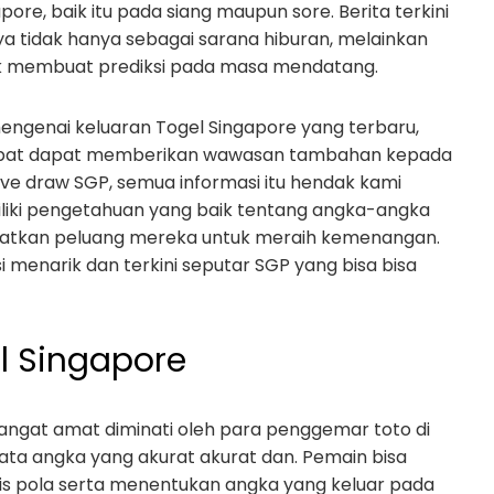
re, baik itu pada siang maupun sore. Berita terkini
a tidak hanya sebagai sarana hiburan, melainkan
uk membuat prediksi pada masa mendatang.
 mengenai keluaran Togel Singapore yang terbaru,
dapat dapat memberikan wawasan tambahan kepada
ive draw SGP, semua informasi itu hendak kami
iki pengetahuan yang baik tentang angka-angka
atkan peluang mereka untuk meraih kemenangan.
menarik dan terkini seputar SGP yang bisa bisa
l Singapore
sangat amat diminati oleh para penggemar toto di
ata angka yang akurat akurat dan. Pemain bisa
is pola serta menentukan angka yang keluar pada