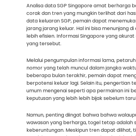
Analisa data SGP Singapore amat berharga b
corak dan tren yang mungkin terlihat dari h
data keluaran SGP, pemain dapat menemukan 
jarang jarang keluar. Hal ini bisa menunjang
lebih efisien. Informasi Singapore yang akura
yang tersebut.
Melalui pengumpulan informasi lama, petaruh
nomor yang telah muncul dalam jangka waktu s
beberapa bulan terakhir, pemain dapat me
berpotensi keluar lagi. Selain itu, pengert
umum mengenai seperti apa permainan ini 
keputusan yang lebih lebih bijak sebelum tar
Namun, penting diingat bahwa bahwa walaupu
wawasan yang berharga, togel tetap adalah
keberuntungan. Meskipun tren dapat dilihat, t