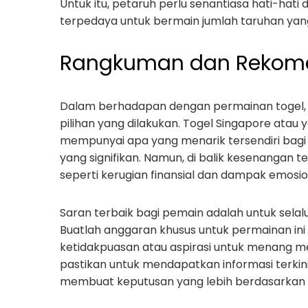
Untuk itu, petaruh perlu senantiasa hati-hat
terpedaya untuk bermain jumlah taruhan yang 
Rangkuman dan Rekom
Dalam berhadapan dengan permainan togel, p
pilihan yang dilakukan. Togel Singapore atau
mempunyai apa yang menarik tersendiri bag
yang signifikan. Namun, di balik kesenangan t
seperti kerugian finansial dan dampak emosion
Saran terbaik bagi pemain adalah untuk sel
Buatlah anggaran khusus untuk permainan ini 
ketidakpuasan atau aspirasi untuk menang me
pastikan untuk mendapatkan informasi terkin
membuat keputusan yang lebih berdasarkan i