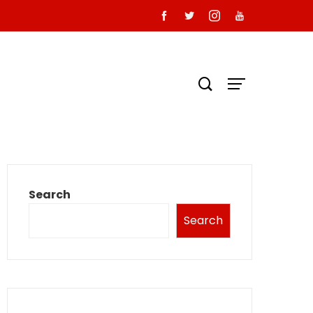
Search
Search