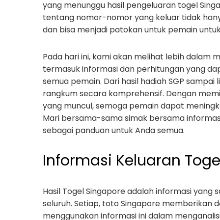
yang menunggu hasil pengeluaran togel Singapo
tentang nomor-nomor yang keluar tidak hany
dan bisa menjadi patokan untuk pemain unt
Pada hari ini, kami akan melihat lebih dalam
termasuk informasi dan perhitungan yang 
semua pemain. Dari hasil hadiah SGP sampai l
rangkum secara komprehensif. Dengan memil
yang muncul, semoga pemain dapat meningk
Mari bersama-sama simak bersama informasi 
sebagai panduan untuk Anda semua.
Informasi Keluaran Toge
Hasil Togel Singapore adalah informasi yang 
seluruh. Setiap, toto Singapore memberikan d
menggunakan informasi ini dalam menganalis