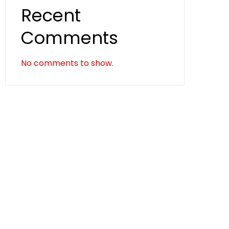
Recent
Comments
No comments to show.