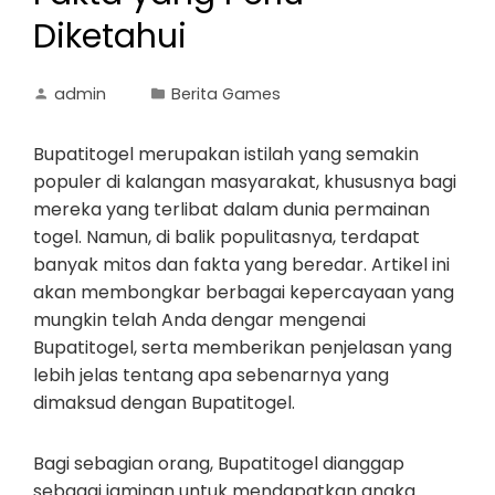
Diketahui
admin
Berita Games
Bupatitogel merupakan istilah yang semakin
populer di kalangan masyarakat, khususnya bagi
mereka yang terlibat dalam dunia permainan
togel. Namun, di balik populitasnya, terdapat
banyak mitos dan fakta yang beredar. Artikel ini
akan membongkar berbagai kepercayaan yang
mungkin telah Anda dengar mengenai
Bupatitogel, serta memberikan penjelasan yang
lebih jelas tentang apa sebenarnya yang
dimaksud dengan Bupatitogel.
Bagi sebagian orang, Bupatitogel dianggap
sebagai jaminan untuk mendapatkan angka