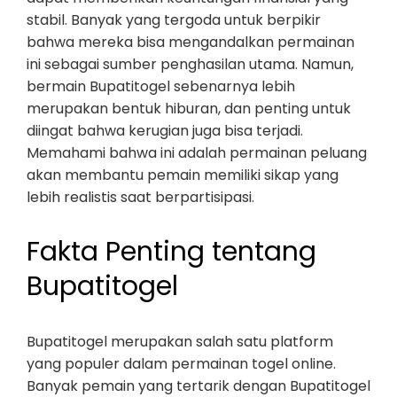
stabil. Banyak yang tergoda untuk berpikir
bahwa mereka bisa mengandalkan permainan
ini sebagai sumber penghasilan utama. Namun,
bermain Bupatitogel sebenarnya lebih
merupakan bentuk hiburan, dan penting untuk
diingat bahwa kerugian juga bisa terjadi.
Memahami bahwa ini adalah permainan peluang
akan membantu pemain memiliki sikap yang
lebih realistis saat berpartisipasi.
Fakta Penting tentang
Bupatitogel
Bupatitogel merupakan salah satu platform
yang populer dalam permainan togel online.
Banyak pemain yang tertarik dengan Bupatitogel