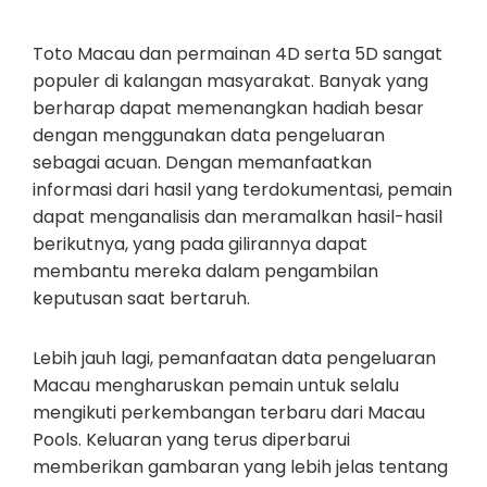
Toto Macau dan permainan 4D serta 5D sangat
populer di kalangan masyarakat. Banyak yang
berharap dapat memenangkan hadiah besar
dengan menggunakan data pengeluaran
sebagai acuan. Dengan memanfaatkan
informasi dari hasil yang terdokumentasi, pemain
dapat menganalisis dan meramalkan hasil-hasil
berikutnya, yang pada gilirannya dapat
membantu mereka dalam pengambilan
keputusan saat bertaruh.
Lebih jauh lagi, pemanfaatan data pengeluaran
Macau mengharuskan pemain untuk selalu
mengikuti perkembangan terbaru dari Macau
Pools. Keluaran yang terus diperbarui
memberikan gambaran yang lebih jelas tentang