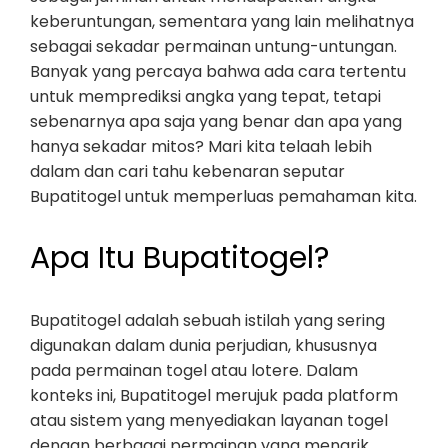
keberuntungan, sementara yang lain melihatnya
sebagai sekadar permainan untung-untungan.
Banyak yang percaya bahwa ada cara tertentu
untuk memprediksi angka yang tepat, tetapi
sebenarnya apa saja yang benar dan apa yang
hanya sekadar mitos? Mari kita telaah lebih
dalam dan cari tahu kebenaran seputar
Bupatitogel untuk memperluas pemahaman kita.
Apa Itu Bupatitogel?
Bupatitogel adalah sebuah istilah yang sering
digunakan dalam dunia perjudian, khususnya
pada permainan togel atau lotere. Dalam
konteks ini, Bupatitogel merujuk pada platform
atau sistem yang menyediakan layanan togel
dengan berbagai permainan yang menarik.