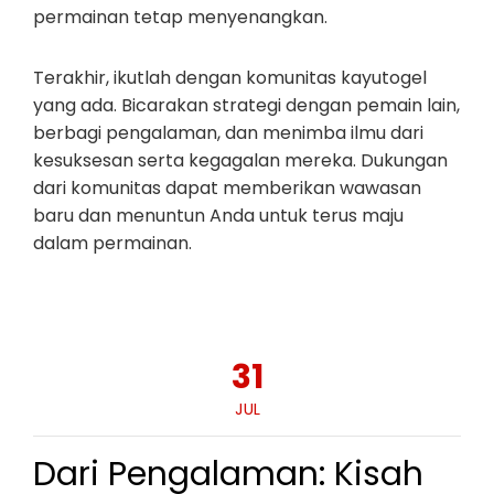
permainan tetap menyenangkan.
Terakhir, ikutlah dengan komunitas kayutogel
yang ada. Bicarakan strategi dengan pemain lain,
berbagi pengalaman, dan menimba ilmu dari
kesuksesan serta kegagalan mereka. Dukungan
dari komunitas dapat memberikan wawasan
baru dan menuntun Anda untuk terus maju
dalam permainan.
31
JUL
Dari Pengalaman: Kisah