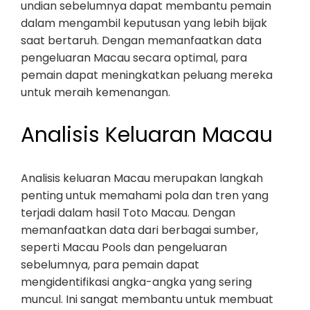
undian sebelumnya dapat membantu pemain
dalam mengambil keputusan yang lebih bijak
saat bertaruh. Dengan memanfaatkan data
pengeluaran Macau secara optimal, para
pemain dapat meningkatkan peluang mereka
untuk meraih kemenangan.
Analisis Keluaran Macau
Analisis keluaran Macau merupakan langkah
penting untuk memahami pola dan tren yang
terjadi dalam hasil Toto Macau. Dengan
memanfaatkan data dari berbagai sumber,
seperti Macau Pools dan pengeluaran
sebelumnya, para pemain dapat
mengidentifikasi angka-angka yang sering
muncul. Ini sangat membantu untuk membuat