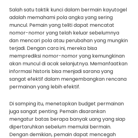
Salah satu taktik kunci dalam bermain kayutogel
adalah memahami pola angka yang sering
muncul. Pemain yang teliti dapat mencatat
nomor-nomor yang telah keluar sebelumnya
dan mencari pola atau perubahan yang mungkin
terjadi. Dengan cara ini, mereka bisa
memprediksi nomor-nomor yang kemungkinan
akan muncul di acak selanjutnya. Memanfaatkan
informasi historis bisa menjadi sarana yang
sangat efektif dalam mengembangkan rencana
permainan yang lebih efektif.
Di samping itu, menetapkan budget permainan
juga sangat penting. Pemain disarankan
mengatur batas berapa banyak uang yang siap
dipertaruhkan sebelum memulai bermain.
Dengan demikian, pemain dapat mencegah