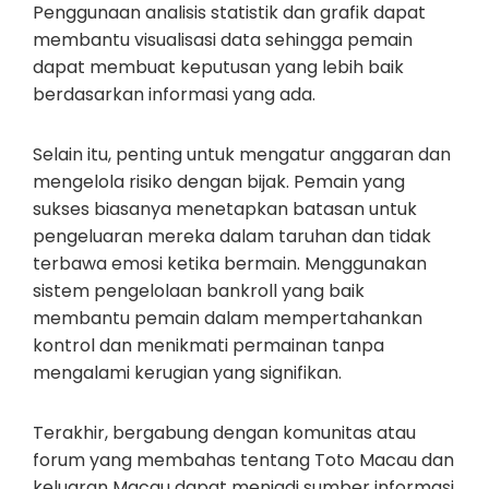
Penggunaan analisis statistik dan grafik dapat
membantu visualisasi data sehingga pemain
dapat membuat keputusan yang lebih baik
berdasarkan informasi yang ada.
Selain itu, penting untuk mengatur anggaran dan
mengelola risiko dengan bijak. Pemain yang
sukses biasanya menetapkan batasan untuk
pengeluaran mereka dalam taruhan dan tidak
terbawa emosi ketika bermain. Menggunakan
sistem pengelolaan bankroll yang baik
membantu pemain dalam mempertahankan
kontrol dan menikmati permainan tanpa
mengalami kerugian yang signifikan.
Terakhir, bergabung dengan komunitas atau
forum yang membahas tentang Toto Macau dan
keluaran Macau dapat menjadi sumber informasi