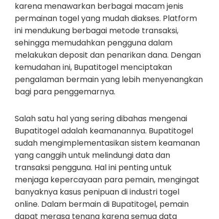
karena menawarkan berbagai macam jenis
permainan togel yang mudah diakses. Platform
ini mendukung berbagai metode transaksi,
sehingga memudahkan pengguna dalam
melakukan deposit dan penarikan dana. Dengan
kemudahan ini, Bupatitogel menciptakan
pengalaman bermain yang lebih menyenangkan
bagi para penggemarnya.
Salah satu hal yang sering dibahas mengenai
Bupatitogel adalah keamanannya. Bupatitogel
sudah mengimplementasikan sistem keamanan
yang canggih untuk melindungi data dan
transaksi pengguna. Hal ini penting untuk
menjaga kepercayaan para pemain, mengingat
banyaknya kasus penipuan di industri togel
online. Dalam bermain di Bupatitogel, pemain
dapat merasa tenang karena semua data