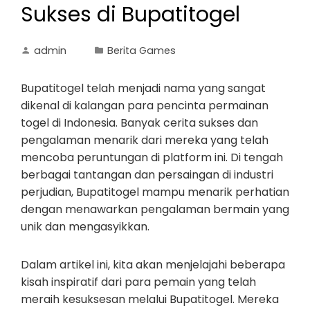
Sukses di Bupatitogel
admin
Berita Games
Bupatitogel telah menjadi nama yang sangat
dikenal di kalangan para pencinta permainan
togel di Indonesia. Banyak cerita sukses dan
pengalaman menarik dari mereka yang telah
mencoba peruntungan di platform ini. Di tengah
berbagai tantangan dan persaingan di industri
perjudian, Bupatitogel mampu menarik perhatian
dengan menawarkan pengalaman bermain yang
unik dan mengasyikkan.
Dalam artikel ini, kita akan menjelajahi beberapa
kisah inspiratif dari para pemain yang telah
meraih kesuksesan melalui Bupatitogel. Mereka