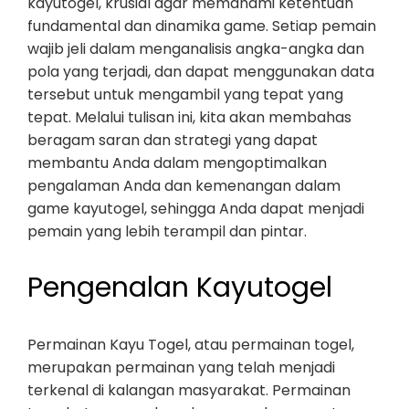
kayutogel, krusial agar memahami ketentuan
fundamental dan dinamika game. Setiap pemain
wajib jeli dalam menganalisis angka-angka dan
pola yang terjadi, dan dapat menggunakan data
tersebut untuk mengambil yang tepat yang
tepat. Melalui tulisan ini, kita akan membahas
beragam saran dan strategi yang dapat
membantu Anda dalam mengoptimalkan
pengalaman Anda dan kemenangan dalam
game kayutogel, sehingga Anda dapat menjadi
pemain yang lebih terampil dan pintar.
Pengenalan Kayutogel
Permainan Kayu Togel, atau permainan togel,
merupakan permainan yang telah menjadi
terkenal di kalangan masyarakat. Permainan