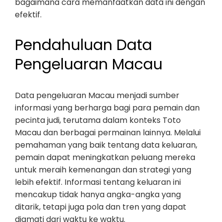
bagaimana cara memanfaatkan data ini dengan
efektif.
Pendahuluan Data
Pengeluaran Macau
Data pengeluaran Macau menjadi sumber
informasi yang berharga bagi para pemain dan
pecinta judi, terutama dalam konteks Toto
Macau dan berbagai permainan lainnya. Melalui
pemahaman yang baik tentang data keluaran,
pemain dapat meningkatkan peluang mereka
untuk meraih kemenangan dan strategi yang
lebih efektif. Informasi tentang keluaran ini
mencakup tidak hanya angka-angka yang
ditarik, tetapi juga pola dan tren yang dapat
diamati dari waktu ke waktu.