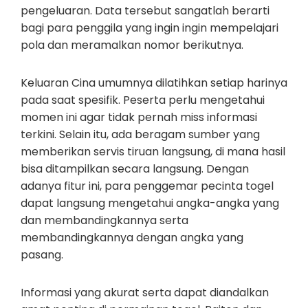
pengeluaran. Data tersebut sangatlah berarti
bagi para penggila yang ingin ingin mempelajari
pola dan meramalkan nomor berikutnya.
Keluaran Cina umumnya dilatihkan setiap harinya
pada saat spesifik. Peserta perlu mengetahui
momen ini agar tidak pernah miss informasi
terkini. Selain itu, ada beragam sumber yang
memberikan servis tiruan langsung, di mana hasil
bisa ditampilkan secara langsung. Dengan
adanya fitur ini, para penggemar pecinta togel
dapat langsung mengetahui angka-angka yang
dan membandingkannya serta
membandingkannya dengan angka yang
pasang.
Informasi yang akurat serta dapat diandalkan