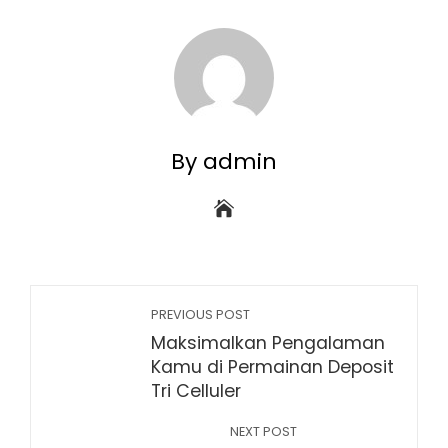
By admin
PREVIOUS POST
Maksimalkan Pengalaman
Kamu di Permainan Deposit
Tri Celluler
NEXT POST