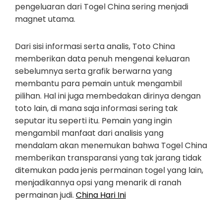
pengeluaran dari Togel China sering menjadi
magnet utama.
Dari sisi informasi serta analis, Toto China
memberikan data penuh mengenai keluaran
sebelumnya serta grafik berwarna yang
membantu para pemain untuk mengambil
pilihan. Hal ini juga membedakan dirinya dengan
toto lain, di mana saja informasi sering tak
seputar itu seperti itu. Pemain yang ingin
mengambil manfaat dari analisis yang
mendalam akan menemukan bahwa Togel China
memberikan transparansi yang tak jarang tidak
ditemukan pada jenis permainan togel yang lain,
menjadikannya opsi yang menarik di ranah
permainan judi.
China Hari Ini