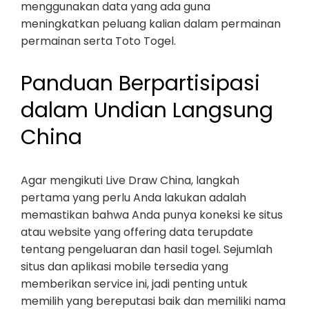
menggunakan data yang ada guna
meningkatkan peluang kalian dalam permainan
permainan serta Toto Togel.
Panduan Berpartisipasi
dalam Undian Langsung
China
Agar mengikuti Live Draw China, langkah
pertama yang perlu Anda lakukan adalah
memastikan bahwa Anda punya koneksi ke situs
atau website yang offering data terupdate
tentang pengeluaran dan hasil togel. Sejumlah
situs dan aplikasi mobile tersedia yang
memberikan service ini, jadi penting untuk
memilih yang bereputasi baik dan memiliki nama