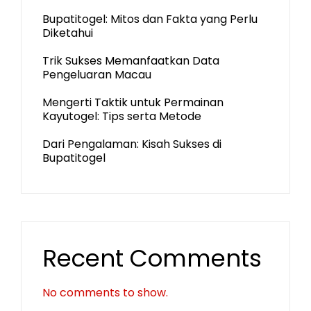
Bupatitogel: Mitos dan Fakta yang Perlu
Diketahui
Trik Sukses Memanfaatkan Data
Pengeluaran Macau
Mengerti Taktik untuk Permainan
Kayutogel: Tips serta Metode
Dari Pengalaman: Kisah Sukses di
Bupatitogel
Recent Comments
No comments to show.