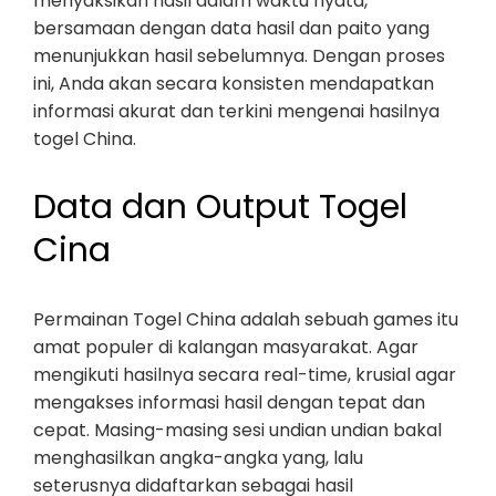
menyaksikan hasil dalam waktu nyata,
bersamaan dengan data hasil dan paito yang
menunjukkan hasil sebelumnya. Dengan proses
ini, Anda akan secara konsisten mendapatkan
informasi akurat dan terkini mengenai hasilnya
togel China.
Data dan Output Togel
Cina
Permainan Togel China adalah sebuah games itu
amat populer di kalangan masyarakat. Agar
mengikuti hasilnya secara real-time, krusial agar
mengakses informasi hasil dengan tepat dan
cepat. Masing-masing sesi undian undian bakal
menghasilkan angka-angka yang, lalu
seterusnya didaftarkan sebagai hasil