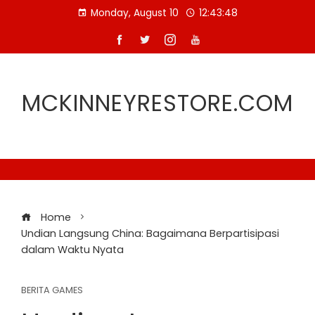
Skip
Monday, August 10
12:43:48
to
content
MCKINNEYRESTORE.COM
Home
Undian Langsung China: Bagaimana Berpartisipasi
dalam Waktu Nyata
BERITA GAMES