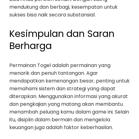
mendukung dan berbagi, kesempatan untuk
sukses bisa naik secara substansial.
Kesimpulan dan Saran
Berharga
Permainan Togel adalah permainan yang
menarik dan penuh tantangan. Agar
mendapatkan kemenangan besar, penting untuk
memahami sistem dan strategi yang dapat
diterapkan. Menggunakan informasi yang akurat
dan pengkajian yang matang akan membantu
menambah peluang kamu dalam game ini. Selain
itu, disiplin dalam bermain dan mengelola
keuangan juga adalah faktor keberhasilan.