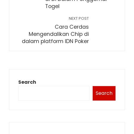
Togel
NEXT POST
Cara Cerdas
Mengendalikan Chip di
dalam platform IDN Poker
Search
Search