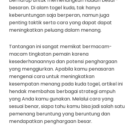
berharap untuk memenangkan hadiah besar-
besaran. Di alam togel kuda, tak hanya
keberuntungan saja berperan, namun juga
penting taktik serta cara yang dapat dapat
meningkatkan peluang dalam menang.
Tantangan ini sangat memikat bermacam-
macam tingkatan pemain karena
kesederhanaannya dan potensi penghargaan
yang menggiurkan. Apabila kamu penasaran
mengenai cara untuk meningkatkan
kesempatan menang pada kuda togel, artikel ini
hendak membahas berbagai strategi ampuh
yang Anda kamu gunakan. Melalui cara yang
sesuai benar, siapa tahu kamu bisa jadi salah satu
pemenang beruntung yang beruntung dan
mendapatkan penghargaan besar.