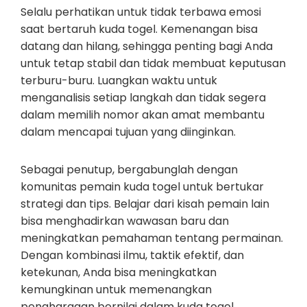
Selalu perhatikan untuk tidak terbawa emosi
saat bertaruh kuda togel. Kemenangan bisa
datang dan hilang, sehingga penting bagi Anda
untuk tetap stabil dan tidak membuat keputusan
terburu-buru. Luangkan waktu untuk
menganalisis setiap langkah dan tidak segera
dalam memilih nomor akan amat membantu
dalam mencapai tujuan yang diinginkan.
Sebagai penutup, bergabunglah dengan
komunitas pemain kuda togel untuk bertukar
strategi dan tips. Belajar dari kisah pemain lain
bisa menghadirkan wawasan baru dan
meningkatkan pemahaman tentang permainan.
Dengan kombinasi ilmu, taktik efektif, dan
ketekunan, Anda bisa meningkatkan
kemungkinan untuk memenangkan
penghargaan bernilai dalam kuda togel.