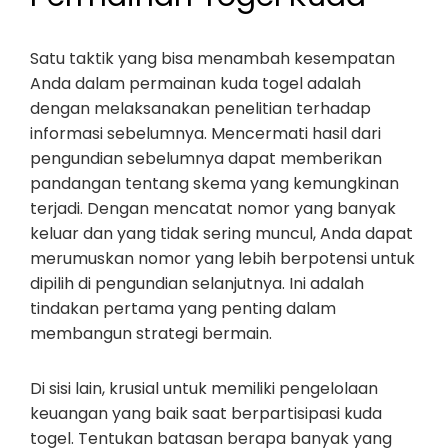
Satu taktik yang bisa menambah kesempatan
Anda dalam permainan kuda togel adalah
dengan melaksanakan penelitian terhadap
informasi sebelumnya. Mencermati hasil dari
pengundian sebelumnya dapat memberikan
pandangan tentang skema yang kemungkinan
terjadi. Dengan mencatat nomor yang banyak
keluar dan yang tidak sering muncul, Anda dapat
merumuskan nomor yang lebih berpotensi untuk
dipilih di pengundian selanjutnya. Ini adalah
tindakan pertama yang penting dalam
membangun strategi bermain.
Di sisi lain, krusial untuk memiliki pengelolaan
keuangan yang baik saat berpartisipasi kuda
togel. Tentukan batasan berapa banyak yang