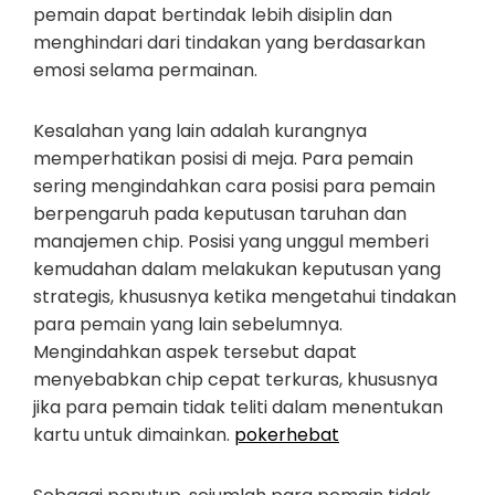
pemain dapat bertindak lebih disiplin dan
menghindari dari tindakan yang berdasarkan
emosi selama permainan.
Kesalahan yang lain adalah kurangnya
memperhatikan posisi di meja. Para pemain
sering mengindahkan cara posisi para pemain
berpengaruh pada keputusan taruhan dan
manajemen chip. Posisi yang unggul memberi
kemudahan dalam melakukan keputusan yang
strategis, khususnya ketika mengetahui tindakan
para pemain yang lain sebelumnya.
Mengindahkan aspek tersebut dapat
menyebabkan chip cepat terkuras, khususnya
jika para pemain tidak teliti dalam menentukan
kartu untuk dimainkan.
pokerhebat