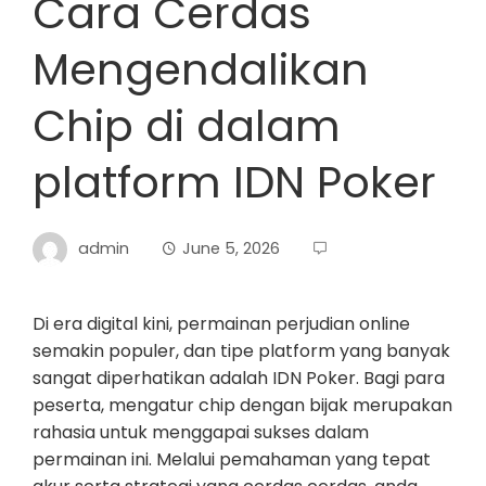
Cara Cerdas
Mengendalikan
Chip di dalam
platform IDN Poker
admin
June 5, 2026
Di era digital kini, permainan perjudian online
semakin populer, dan tipe platform yang banyak
sangat diperhatikan adalah IDN Poker. Bagi para
peserta, mengatur chip dengan bijak merupakan
rahasia untuk menggapai sukses dalam
permainan ini. Melalui pemahaman yang tepat