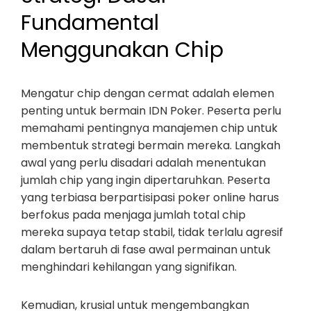
Fundamental
Menggunakan Chip
Mengatur chip dengan cermat adalah elemen
penting untuk bermain IDN Poker. Peserta perlu
memahami pentingnya manajemen chip untuk
membentuk strategi bermain mereka. Langkah
awal yang perlu disadari adalah menentukan
jumlah chip yang ingin dipertaruhkan. Peserta
yang terbiasa berpartisipasi poker online harus
berfokus pada menjaga jumlah total chip
mereka supaya tetap stabil, tidak terlalu agresif
dalam bertaruh di fase awal permainan untuk
menghindari kehilangan yang signifikan.
Kemudian, krusial untuk mengembangkan