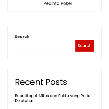
Pecinta Poker
Search
Search
Recent Posts
Bupatitogel: Mitos dan Fakta yang Perlu
Diketahui