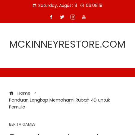
Skip
Saturday, August 8
06:08:20
to
content
MCKINNEYRESTORE.COM
Home
Panduan Lengkap Memahami Rubah 4D untuk
Pemula
BERITA GAMES