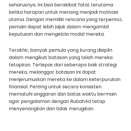
seharusnya. Ini bisa berakibat fatal, terutama
ketika harapan untuk menang menjadi motivasi
utama. Dengan memiliki rencana yang terperinci,
pemain dapat lebih bijak dalam mengambil
keputusan dan mengelola modal mereka.
Terakhir, banyak pemula yang kurang disiplin
dalam mengikuti batasan yang telah mereka
tetapkan. Terlepas dari seberapa baik strategi
mereka, melanggar batasan ini dapat
menjerumuskan mereka ke dalam keterpurukan
finansial. Penting untuk secara konsisten
mematuhi anggaran dan batas waktu bermain
agar pengalaman dengan Rubah4d tetap
menyenangkan dan tidak merugikan.