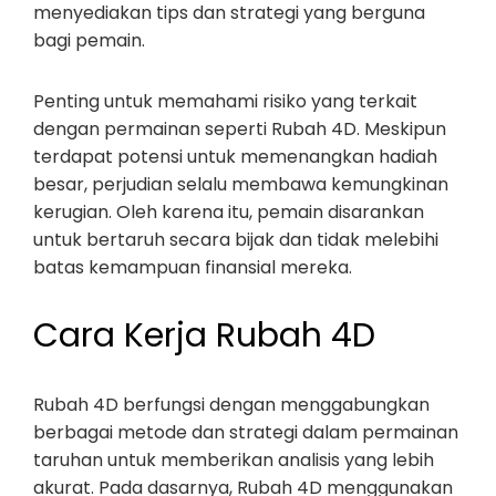
menyediakan tips dan strategi yang berguna
bagi pemain.
Penting untuk memahami risiko yang terkait
dengan permainan seperti Rubah 4D. Meskipun
terdapat potensi untuk memenangkan hadiah
besar, perjudian selalu membawa kemungkinan
kerugian. Oleh karena itu, pemain disarankan
untuk bertaruh secara bijak dan tidak melebihi
batas kemampuan finansial mereka.
Cara Kerja Rubah 4D
Rubah 4D berfungsi dengan menggabungkan
berbagai metode dan strategi dalam permainan
taruhan untuk memberikan analisis yang lebih
akurat. Pada dasarnya, Rubah 4D menggunakan