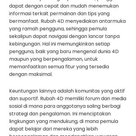
dapat dengan cepat dan mudah menemukan
informasi terkait permainan dan tips yang
bermanfaat. Rubah 4D menyediakan antarmuka
yang ramah pengguna, sehingga pemula
sekalipun dapat navigasi dengan lancar tanpa
kebingungan. Hal ini memungkinkan setiap
pengguna, baik yang baru mengenal dunia 4D
maupun yang berpengalaman, untuk
memanfaatkan semua fitur yang tersedia
dengan maksimal.
Keuntungan lainnya adalah komunitas yang aktif
dan suportif. Rubah 4D memiliki forum dan media
sosial di mana para anggotanya saling berbagi
strategi dan pengalaman. Ini menciptakan
lingkungan yang mendukung, di mana pemula
dapat belajar dari mereka yang lebih