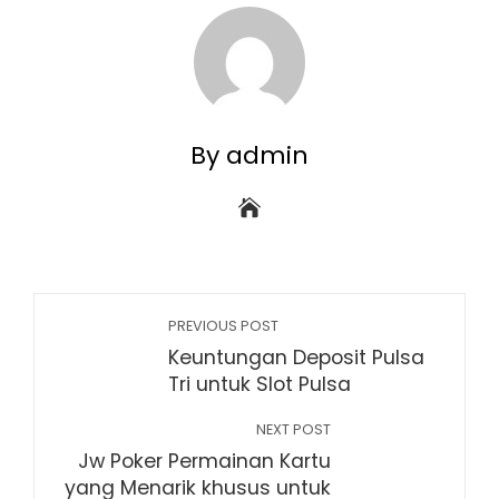
By admin
PREVIOUS POST
Keuntungan Deposit Pulsa
Tri untuk Slot Pulsa
NEXT POST
Jw Poker Permainan Kartu
yang Menarik khusus untuk