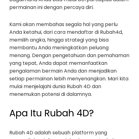
permainan ini dengan percaya diri.
Kami akan membahas segala hal yang perlu
Anda ketahui, dari cara mendaftar di Rubah4d,
memilih angka, hingga strategi yang bisa
membantu Anda meningkatkan peluang
menang. Dengan pengetahuan dan pemahaman
yang tepat, Anda dapat memanfaatkan
pengalaman bermain Anda dan menjadikan
setiap permainan lebih menyenangkan. Mari kita
mulai menjelajahi dunia Rubah 4D dan
menemukan potensi di dalamnya.
Apa Itu Rubah 4D?
Rubah 4D adalah sebuah platform yang