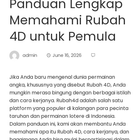
Panduan Lengkap
Memahami Rubah
4D untuk Pemula
admin
June 16, 2026
Jika Anda baru mengenal dunia permainan
angka, khususnya yang disebut Rubah 4D, Anda
mungkin merasa bingung dengan berbagai istilah
dan cara kerjanya. Rubah4d adalah salah satu
platform yang populer di kalangan para pecinta
taruhan dan permainan lotere di Indonesia.
Dalam panduan ini, kami akan membantu Anda
memahami apa itu Rubah 4D, cara kerjanya, dan
bagaimana Anda bisa mulai berpartisipasi dalam