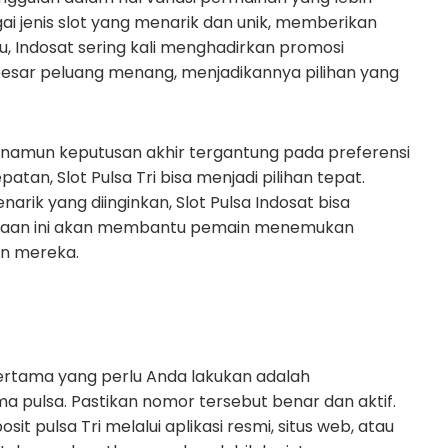
jenis slot yang menarik dan unik, memberikan
, Indosat sering kali menghadirkan promosi
esar peluang menang, menjadikannya pilihan yang
 namun keputusan akhir tergantung pada preferensi
an, Slot Pulsa Tri bisa menjadi pilihan tepat.
arik yang diinginkan, Slot Pulsa Indosat bisa
rbedaan ini akan membantu pemain menemukan
an mereka.
pertama yang perlu Anda lakukan adalah
 pulsa. Pastikan nomor tersebut benar dan aktif.
it pulsa Tri melalui aplikasi resmi, situs web, atau