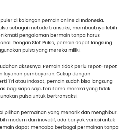
uler di kalangan pemain online di Indonesia.
ulsa sebagai metode transaksi, membuatnya lebih
menikmati pengalaman bermain tanpa harus
l. Dengan Slot Pulsa, pemain dapat langsung
unakan pulsa yang mereka miliki.
udahan aksesnya. Pemain tidak perlu repot-repot
n layanan pembayaran. Cukup dengan
rti Tri atau Indosat, pemain sudah bisa langsung
tas bagi siapa saja, terutama mereka yang tidak
unakan pulsa untuk bertransaksi.
gai pilihan permainan yang menarik dan menghibur.
ebih modern dan inovatif, ada banyak variasi untuk
a, pemain dapat mencoba berbagai permainan tanpa