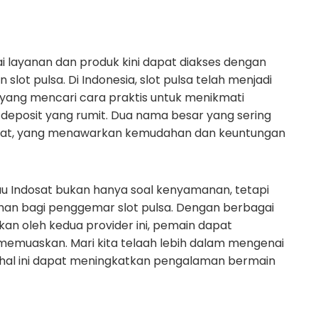
i layanan dan produk kini dapat diakses dengan
lot pulsa. Di Indonesia, slot pulsa telah menjadi
n yang mencari cara praktis untuk menikmati
deposit yang rumit. Dua nama besar yang sering
dosat, yang menawarkan kemudahan dan keuntungan
tau Indosat bukan hanya soal kenyamanan, tetapi
n bagi penggemar slot pulsa. Dengan berbagai
n oleh kedua provider ini, pemain dapat
emuaskan. Mari kita telaah lebih dalam mengenai
 hal ini dapat meningkatkan pengalaman bermain