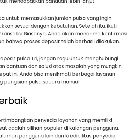
tuk mendapatkan panduan lebih lanjut.
ta untuk memasukkan jumlah pulsa yang ingin
kan sesuai dengan kebutuhan. Setelah itu, ikuti
 transaksi. Biasanya, Anda akan menerima konfirmasi
an bahwa proses deposit telah berhasil dilakukan.
posit pulsa Tri, jangan ragu untuk menghubungi
n bantuan dan solusi atas masalah yang mungkin
pat ini, Anda bisa menikmati berbagai layanan
g pengisian pulsa secara manual.
Terbaik
ertimbangkan penyedia layanan yang memiliki
dosat adalah pilihan populer di kalangan pengguna.
alaman pengguna lain dan kredibilitas penyedia