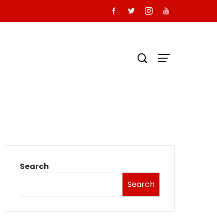
Search
Search