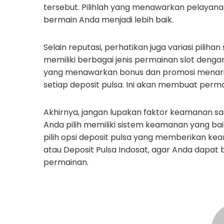
tersebut. Pilihlah yang menawarkan pelaya
bermain Anda menjadi lebih baik.
Selain reputasi, perhatikan juga variasi pilih
memiliki berbagai jenis permainan slot dengan
yang menawarkan bonus dan promosi menarik,
setiap deposit pulsa. Ini akan membuat pe
Akhirnya, jangan lupakan faktor keamanan sa
Anda pilih memiliki sistem keamanan yang bai
pilih opsi deposit pulsa yang memberikan ke
atau Deposit Pulsa Indosat, agar Anda dapa
permainan.