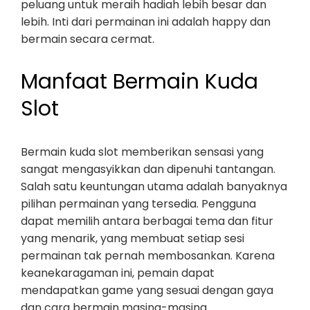
peluang untuk meraih hadiah lebih besar dan
lebih. Inti dari permainan ini adalah happy dan
bermain secara cermat.
Manfaat Bermain Kuda
Slot
Bermain kuda slot memberikan sensasi yang
sangat mengasyikkan dan dipenuhi tantangan.
Salah satu keuntungan utama adalah banyaknya
pilihan permainan yang tersedia. Pengguna
dapat memilih antara berbagai tema dan fitur
yang menarik, yang membuat setiap sesi
permainan tak pernah membosankan. Karena
keanekaragaman ini, pemain dapat
mendapatkan game yang sesuai dengan gaya
dan cara bermain masing-masing.