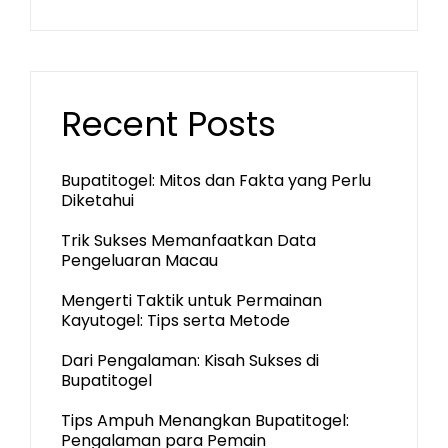
Recent Posts
Bupatitogel: Mitos dan Fakta yang Perlu
Diketahui
Trik Sukses Memanfaatkan Data
Pengeluaran Macau
Mengerti Taktik untuk Permainan
Kayutogel: Tips serta Metode
Dari Pengalaman: Kisah Sukses di
Bupatitogel
Tips Ampuh Menangkan Bupatitogel:
Pengalaman para Pemain