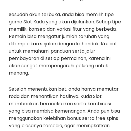
Sesudah akun terbuka, anda bisa memilih tipe
game Slot Kuda yang akan dijalankan. Setiap tipe
memiliki konsep dan variasi fitur yang berbeda.
Pemain bisa mengatur jumlah taruhan yang
ditempatkan sejalan dengan kehendak. Krucial
untuk memahami panduan serta jalur
pembayaran di setiap permainan, karena ini
akan sangat mempengaruhi peluang untuk
menang.
Setelah menentukan bet, anda hanya memutar
roda dan menantikan hasilnya. Kuda Slot
memberikan beraneka ikon serta kombinasi
yang bisa membisa kemenangan. Anda pun bisa
menggunakan kelebihan bonus serta free spins
yang biasanya tersedia, agar meningkatkan