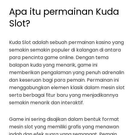
Apa itu permainan Kuda
Slot?
Kuda Slot adalah sebuah permainan kasino yang
semakin semakin populer di kalangan di antara
para pencinta game online. Dengan tema
balapan kuda yang menarik, game ini
memberikan pengalaman yang penuh adrenalin
dan keseruan bagi para pemain. Permainan ini
menggabungkan elemen klasik dalam mesin slot
serta berbagai fitur baru yang menjadikannya
semakin menarik dan interaktif.
Game ini sering disajikan dalam bentuk format
mesin slot yang memiliki grafis yang menawan
indah dan efek suara yang semangat. Pemain