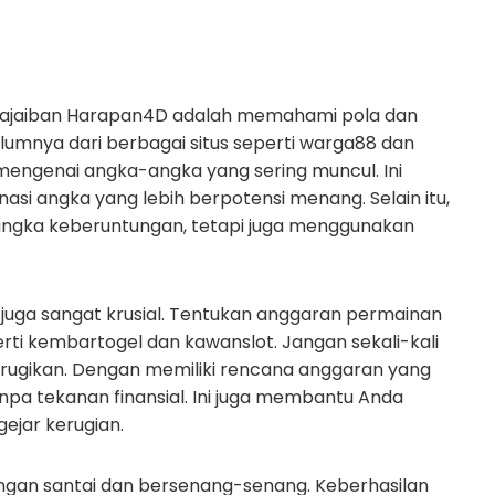
keajaiban Harapan4D adalah memahami pola dan
elumnya dari berbagai situs seperti warga88 dan
engenai angka-angka yang sering muncul. Ini
i angka yang lebih berpotensi menang. Selain itu,
angka keberuntungan, tetapi juga menggunakan
juga sangat krusial. Tentukan anggaran permainan
rti kembartogel dan kawanslot. Jangan sekali-kali
rugikan. Dengan memiliki rencana anggaran yang
npa tekanan finansial. Ini juga membantu Anda
ejar kerugian.
dengan santai dan bersenang-senang. Keberhasilan