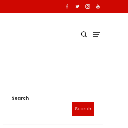
Search
Search