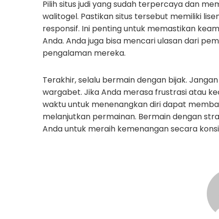
Pilih situs judi yang sudah terpercaya dan mem
walitogel. Pastikan situs tersebut memiliki l
responsif. Ini penting untuk memastikan keam
Anda. Anda juga bisa mencari ulasan dari p
pengalaman mereka.
Terakhir, selalu bermain dengan bijak. Janga
wargabet. Jika Anda merasa frustrasi atau ke
waktu untuk menenangkan diri dapat memban
melanjutkan permainan. Bermain dengan str
Anda untuk meraih kemenangan secara konsis