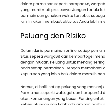
dalam permainan seperti harapan4d, wargabe
yang menikmati prosesnya. Jangan terlalu 
bermain dan gunakan waktu tersebut sebagai
lain. Ini akan membuat aktivitas Anda lebih
Peluang dan Risiko
Dalam dunia permainan online, setiap pemai
Situs seperti warga88 dan kembartogel mena
dengan mudah. Peluang untuk menang sering ka
pada setiap permainan. Dengan memahami ca
keputusan yang lebih baik dalam memilih pe
Namun, di balik setiap peluang yang menjanjik
Permainan seperti walitogel dan harapan4d
akan kemenangan yang besar. Penting untuk
keberuntungan dan tidak ada jaminan pasti u