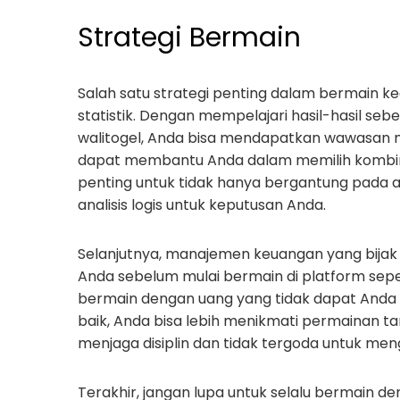
Strategi Bermain
Salah satu strategi penting dalam bermain 
statistik. Dengan mempelajari hasil-hasil seb
walitogel, Anda bisa mendapatkan wawasan m
dapat membantu Anda dalam memilih kombinas
penting untuk tidak hanya bergantung pada 
analisis logis untuk keputusan Anda.
Selanjutnya, manajemen keuangan yang bijak 
Anda sebelum mulai bermain di platform sepe
bermain dengan uang yang tidak dapat Anda 
baik, Anda bisa lebih menikmati permainan ta
menjaga disiplin dan tidak tergoda untuk meng
Terakhir, jangan lupa untuk selalu bermain 