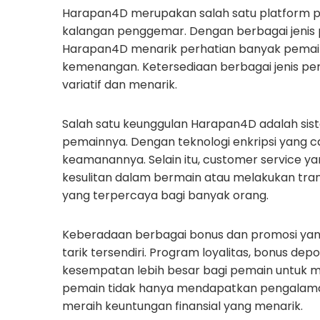
Harapan4D merupakan salah satu platform pe
kalangan penggemar. Dengan berbagai jenis p
Harapan4D menarik perhatian banyak pemain
kemenangan. Ketersediaan berbagai jenis p
variatif dan menarik.
Salah satu keunggulan Harapan4D adalah s
pemainnya. Dengan teknologi enkripsi yang ca
keamanannya. Selain itu, customer service y
kesulitan dalam bermain atau melakukan tran
yang terpercaya bagi banyak orang.
Keberadaan berbagai bonus dan promosi yan
tarik tersendiri. Program loyalitas, bonus de
kesempatan lebih besar bagi pemain untuk 
pemain tidak hanya mendapatkan pengalama
meraih keuntungan finansial yang menarik.