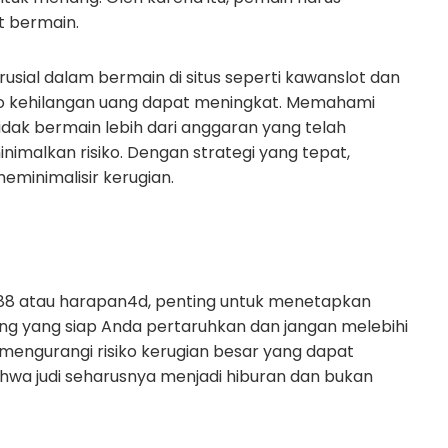
t bermain.
rusial dalam bermain di situs seperti kawanslot dan
iko kehilangan uang dapat meningkat. Memahami
idak bermain lebih dari anggaran yang telah
imalkan risiko. Dengan strategi yang tepat,
minimalisir kerugian.
ga88 atau harapan4d, penting untuk menetapkan
g yang siap Anda pertaruhkan dan jangan melebihi
 mengurangi risiko kerugian besar yang dapat
hwa judi seharusnya menjadi hiburan dan bukan