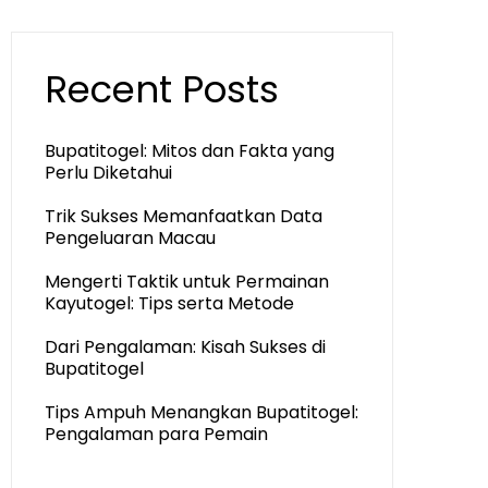
Recent Posts
Bupatitogel: Mitos dan Fakta yang
Perlu Diketahui
Trik Sukses Memanfaatkan Data
Pengeluaran Macau
Mengerti Taktik untuk Permainan
Kayutogel: Tips serta Metode
Dari Pengalaman: Kisah Sukses di
Bupatitogel
Tips Ampuh Menangkan Bupatitogel:
Pengalaman para Pemain