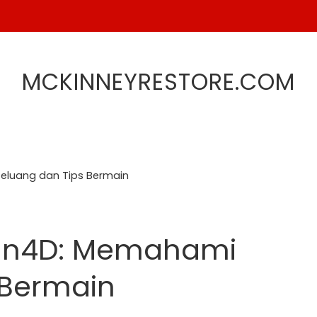
MCKINNEYRESTORE.COM
eluang dan Tips Bermain
an4D: Memahami
 Bermain