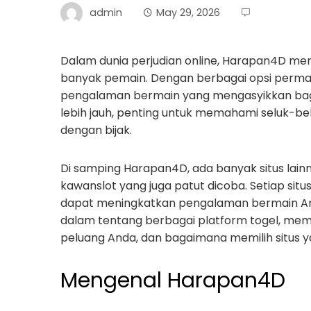
admin
May 29, 2026
Dalam dunia perjudian online, Harapan4D men
banyak pemain. Dengan berbagai opsi permai
pengalaman bermain yang mengasyikkan bagi
lebih jauh, penting untuk memahami seluk-b
dengan bijak.
Di samping Harapan4D, ada banyak situs lainn
kawanslot yang juga patut dicoba. Setiap situ
dapat meningkatkan pengalaman bermain Anda
dalam tentang berbagai platform togel, me
peluang Anda, dan bagaimana memilih situs 
Mengenal Harapan4D