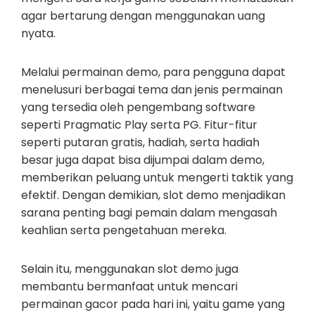
agar bertarung dengan menggunakan uang
nyata.
Melalui permainan demo, para pengguna dapat
menelusuri berbagai tema dan jenis permainan
yang tersedia oleh pengembang software
seperti Pragmatic Play serta PG. Fitur-fitur
seperti putaran gratis, hadiah, serta hadiah
besar juga dapat bisa dijumpai dalam demo,
memberikan peluang untuk mengerti taktik yang
efektif. Dengan demikian, slot demo menjadikan
sarana penting bagi pemain dalam mengasah
keahlian serta pengetahuan mereka.
Selain itu, menggunakan slot demo juga
membantu bermanfaat untuk mencari
permainan gacor pada hari ini, yaitu game yang