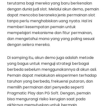
terutama bagi mereka yang baru berkenalan
dengan dunia judi slot. Melalui akun demo, pemain
dapat mencoba beraneka jenis permainan slot
tanpa perlu menghabiskan uang nyata. Hal ini
memberi kesempatan pemain untuk
mempelajari mekanisme dan fitur permainan,
dan mengetahui mana yang yang paling sesuai
dengan selera mereka.
Di samping itu, akun demo juga adalah metode
yang bagus untuk menguji strategi berbagai
berbeda sebelum menggunakannya di akun asli.
Pemain dapat melakukan eksperimen terhadap
taruhan yang berbeda, frekuensi putaran, dan
memilih permainan dari penyedia seperti
Pragmatic Play dan PG Soft. Dengan, pemain
bisa mengurangi risiko kerugian saat pada
akhirnya memutuskan untuk bermain