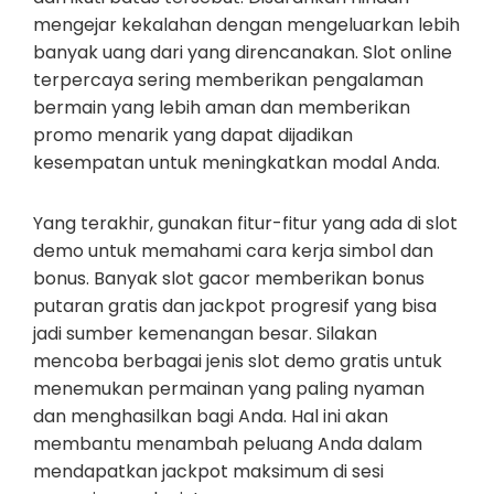
mengejar kekalahan dengan mengeluarkan lebih
banyak uang dari yang direncanakan. Slot online
terpercaya sering memberikan pengalaman
bermain yang lebih aman dan memberikan
promo menarik yang dapat dijadikan
kesempatan untuk meningkatkan modal Anda.
Yang terakhir, gunakan fitur-fitur yang ada di slot
demo untuk memahami cara kerja simbol dan
bonus. Banyak slot gacor memberikan bonus
putaran gratis dan jackpot progresif yang bisa
jadi sumber kemenangan besar. Silakan
mencoba berbagai jenis slot demo gratis untuk
menemukan permainan yang paling nyaman
dan menghasilkan bagi Anda. Hal ini akan
membantu menambah peluang Anda dalam
mendapatkan jackpot maksimum di sesi