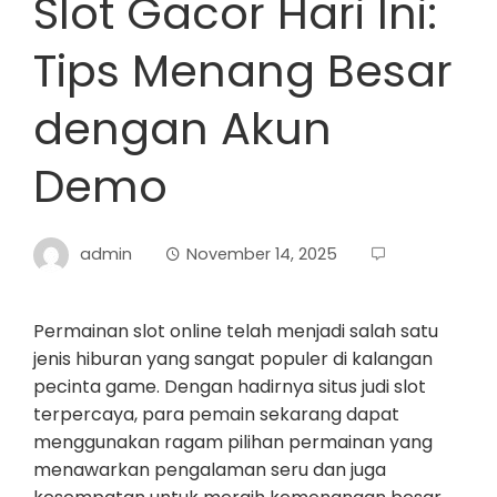
Slot Gacor Hari Ini:
Tips Menang Besar
dengan Akun
Demo
admin
November 14, 2025
Permainan slot online telah menjadi salah satu
jenis hiburan yang sangat populer di kalangan
pecinta game. Dengan hadirnya situs judi slot
terpercaya, para pemain sekarang dapat
menggunakan ragam pilihan permainan yang
menawarkan pengalaman seru dan juga