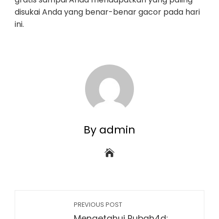
disukai Anda yang benar-benar gacor pada hari
ini.
By admin
PREVIOUS POST
Mengetahui Rubah4d: