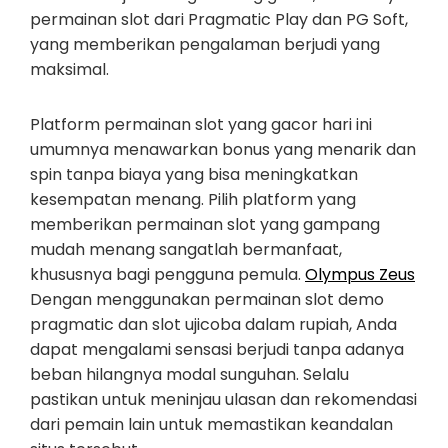
permainan slot dari Pragmatic Play dan PG Soft,
yang memberikan pengalaman berjudi yang
maksimal.
Platform permainan slot yang gacor hari ini
umumnya menawarkan bonus yang menarik dan
spin tanpa biaya yang bisa meningkatkan
kesempatan menang. Pilih platform yang
memberikan permainan slot yang gampang
mudah menang sangatlah bermanfaat,
khususnya bagi pengguna pemula.
Olympus Zeus
Dengan menggunakan permainan slot demo
pragmatic dan slot ujicoba dalam rupiah, Anda
dapat mengalami sensasi berjudi tanpa adanya
beban hilangnya modal sunguhan. Selalu
pastikan untuk meninjau ulasan dan rekomendasi
dari pemain lain untuk memastikan keandalan