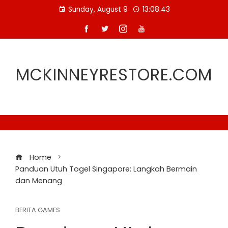
Skip
Sunday, August 9
13:08:43
to
content
MCKINNEYRESTORE.COM
Home
Panduan Utuh Togel Singapore: Langkah Bermain
dan Menang
BERITA GAMES