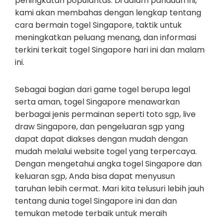
peningkatan popularitas. Di dalam panduan ini,
kami akan membahas dengan lengkap tentang
cara bermain togel Singapore, taktik untuk
meningkatkan peluang menang, dan informasi
terkini terkait togel Singapore hari ini dan malam
ini.
Sebagai bagian dari game togel berupa legal
serta aman, togel Singapore menawarkan
berbagai jenis permainan seperti toto sgp, live
draw Singapore, dan pengeluaran sgp yang
dapat dapat diakses dengan mudah dengan
mudah melalui website togel yang terpercaya.
Dengan mengetahui angka togel Singapore dan
keluaran sgp, Anda bisa dapat menyusun
taruhan lebih cermat. Mari kita telusuri lebih jauh
tentang dunia togel Singapore ini dan dan
temukan metode terbaik untuk meraih