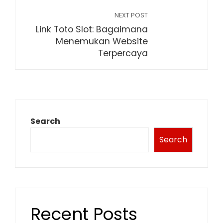
NEXT POST
Link Toto Slot: Bagaimana
Menemukan Website
Terpercaya
Search
Search
Recent Posts