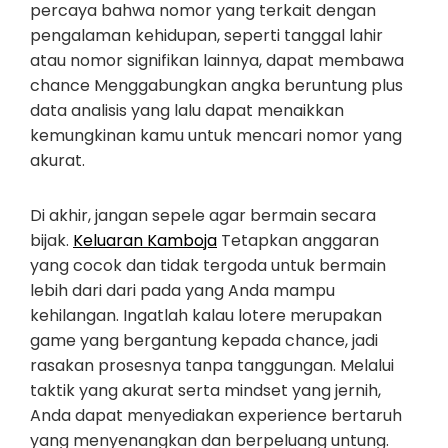
percaya bahwa nomor yang terkait dengan
pengalaman kehidupan, seperti tanggal lahir
atau nomor signifikan lainnya, dapat membawa
chance Menggabungkan angka beruntung plus
data analisis yang lalu dapat menaikkan
kemungkinan kamu untuk mencari nomor yang
akurat.
Di akhir, jangan sepele agar bermain secara
bijak.
Keluaran Kamboja
Tetapkan anggaran
yang cocok dan tidak tergoda untuk bermain
lebih dari dari pada yang Anda mampu
kehilangan. Ingatlah kalau lotere merupakan
game yang bergantung kepada chance, jadi
rasakan prosesnya tanpa tanggungan. Melalui
taktik yang akurat serta mindset yang jernih,
Anda dapat menyediakan experience bertaruh
yang menyenangkan dan berpeluang untung.