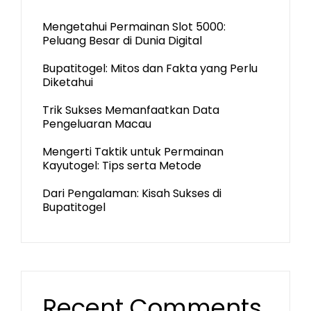
Mengetahui Permainan Slot 5000:
Peluang Besar di Dunia Digital
Bupatitogel: Mitos dan Fakta yang Perlu
Diketahui
Trik Sukses Memanfaatkan Data
Pengeluaran Macau
Mengerti Taktik untuk Permainan
Kayutogel: Tips serta Metode
Dari Pengalaman: Kisah Sukses di
Bupatitogel
Recent Comments