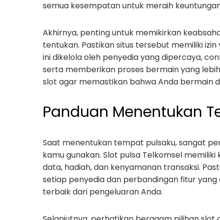
semua kesempatan untuk meraih keuntungan
Akhirnya, penting untuk memikirkan keabsahan
tentukan. Pastikan situs tersebut memiliki izin 
ini dikelola oleh penyedia yang dipercaya, co
serta memberikan proses bermain yang lebih 
slot agar memastikan bahwa Anda bermain 
Panduan Menentukan Tem
Saat menentukan tempat pulsaku, sangat pe
kamu gunakan. Slot pulsa Telkomsel memiliki
data, hadiah, dan kenyamanan transaksi. Pa
setiap penyedia dan perbandingan fitur yang
terbaik dari pengeluaran Anda.
Selanjutnya, perhatikan beragam pilihan slot