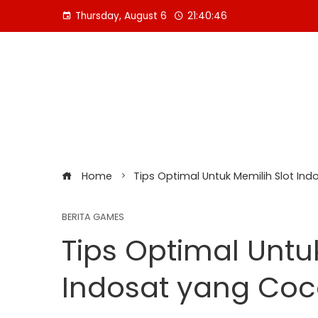
Skip
Thursday, August 6
21:40:46
to
content
Home
Tips Optimal Untuk Memilih Slot In
BERITA GAMES
Tips Optimal Untu
Indosat yang Coc