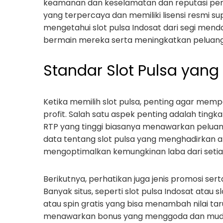
keamanan dan keselamatan dan reputasi pen
yang terpercaya dan memiliki lisensi resmi s
mengetahui slot pulsa Indosat dari segi me
bermain mereka serta meningkatkan peluang
Standar Slot Pulsa yan
Ketika memilih slot pulsa, penting agar m
profit. Salah satu aspek penting adalah tingk
RTP yang tinggi biasanya menawarkan peluan
data tentang slot pulsa yang menghadirkan a
mengoptimalkan kemungkinan laba dari seti
Berikutnya, perhatikan juga jenis promosi ser
Banyak situs, seperti slot pulsa Indosat atau 
atau spin gratis yang bisa menambah nilai ta
menawarkan bonus yang menggoda dan muda