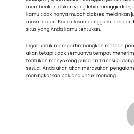
memberikan diskon yang lebih menggiurkan, se
kamu tidak hanya mudah diakses melainkan 
masa depan. Baca ulasan pengguna dan cari t
situs yang Anda kamu tentukan.
Ingat untuk mempertimbangkan metode pembaya
akan tetapi tidak semuanya tempat menerima
tentukan menyokong pulsa Tri Tri sesuai de
sesuai, Anda akan akan merasakan pengalama
meningkatkan peluang untuk menang.