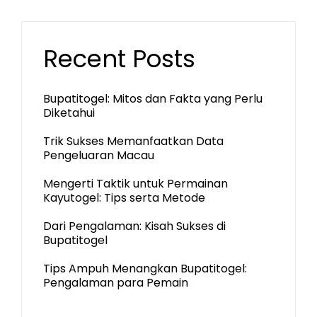
Recent Posts
Bupatitogel: Mitos dan Fakta yang Perlu
Diketahui
Trik Sukses Memanfaatkan Data
Pengeluaran Macau
Mengerti Taktik untuk Permainan
Kayutogel: Tips serta Metode
Dari Pengalaman: Kisah Sukses di
Bupatitogel
Tips Ampuh Menangkan Bupatitogel:
Pengalaman para Pemain