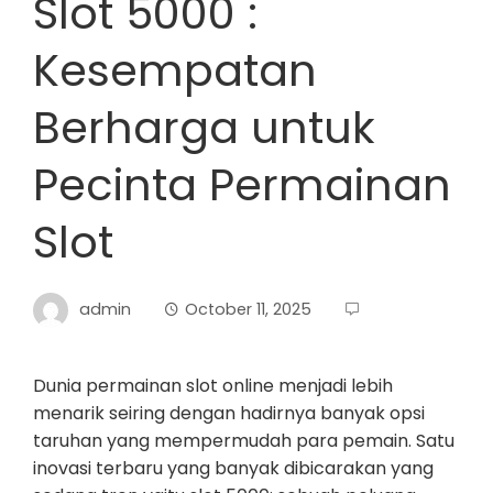
Slot 5000 :
Kesempatan
Berharga untuk
Pecinta Permainan
Slot
admin
October 11, 2025
Dunia permainan slot online menjadi lebih
menarik seiring dengan hadirnya banyak opsi
taruhan yang mempermudah para pemain. Satu
inovasi terbaru yang banyak dibicarakan yang