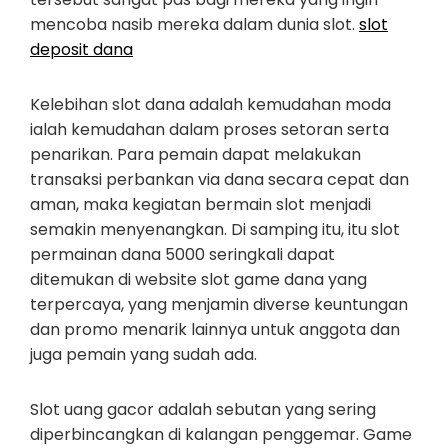
mencoba nasib mereka dalam dunia slot.
slot
deposit dana
Kelebihan slot dana adalah kemudahan moda
ialah kemudahan dalam proses setoran serta
penarikan. Para pemain dapat melakukan
transaksi perbankan via dana secara cepat dan
aman, maka kegiatan bermain slot menjadi
semakin menyenangkan. Di samping itu, itu slot
permainan dana 5000 seringkali dapat
ditemukan di website slot game dana yang
terpercaya, yang menjamin diverse keuntungan
dan promo menarik lainnya untuk anggota dan
juga pemain yang sudah ada.
Slot uang gacor adalah sebutan yang sering
diperbincangkan di kalangan penggemar. Game