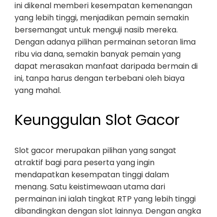
ini dikenal memberi kesempatan kemenangan
yang lebih tinggi, menjadikan pemain semakin
bersemangat untuk menguji nasib mereka.
Dengan adanya pilihan permainan setoran lima
ribu via dana, semakin banyak pemain yang
dapat merasakan manfaat daripada bermain di
ini, tanpa harus dengan terbebani oleh biaya
yang mahal.
Keunggulan Slot Gacor
Slot gacor merupakan pilihan yang sangat
atraktif bagi para peserta yang ingin
mendapatkan kesempatan tinggi dalam
menang. Satu keistimewaan utama dari
permainan ini ialah tingkat RTP yang lebih tinggi
dibandingkan dengan slot lainnya. Dengan angka