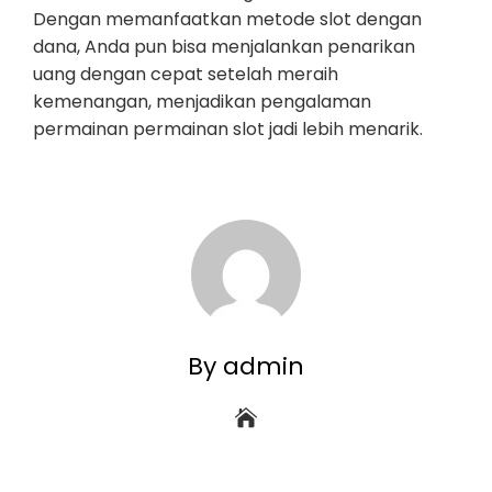
Dengan memanfaatkan metode slot dengan
dana, Anda pun bisa menjalankan penarikan
uang dengan cepat setelah meraih
kemenangan, menjadikan pengalaman
permainan permainan slot jadi lebih menarik.
By admin