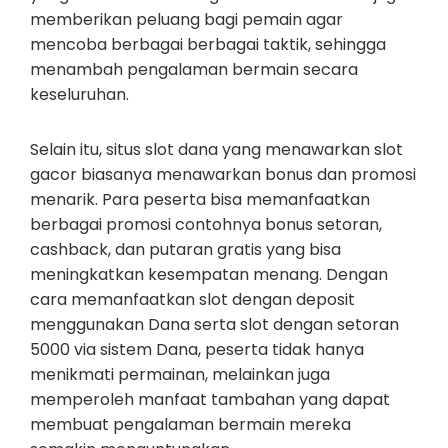
memberikan peluang bagi pemain agar
mencoba berbagai berbagai taktik, sehingga
menambah pengalaman bermain secara
keseluruhan.
Selain itu, situs slot dana yang menawarkan slot
gacor biasanya menawarkan bonus dan promosi
menarik. Para peserta bisa memanfaatkan
berbagai promosi contohnya bonus setoran,
cashback, dan putaran gratis yang bisa
meningkatkan kesempatan menang. Dengan
cara memanfaatkan slot dengan deposit
menggunakan Dana serta slot dengan setoran
5000 via sistem Dana, peserta tidak hanya
menikmati permainan, melainkan juga
memperoleh manfaat tambahan yang dapat
membuat pengalaman bermain mereka