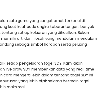
alah satu game yang sangat amat terkenal di
k yang kuat kuat pada angka keberuntungan, banyak
t tentang setiap keluaran yang dihasilkan. Bukan
 memiliki arti dan filosofi yang mendalam mendalam
pandang sebagai simbol harapan serta peluang
 balik setiap pengeluaran togel SDY. Kami akan
 dan live draw SDY memberikan data yang real-time
 cara mengerti lebih dalam tentang togel SDY ini,
putusan yang lebih bijak selama bermain togel
bih maksimal.