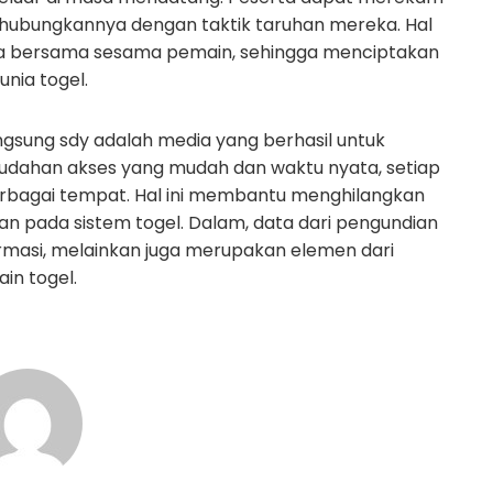
ubungkannya dengan taktik taruhan mereka. Hal
ata bersama sesama pemain, sehingga menciptakan
nia togel.
angsung sdy adalah media yang berhasil untuk
mudahan akses yang mudah dan waktu nyata, setiap
erbagai tempat. Hal ini membantu menghilangkan
n pada sistem togel. Dalam, data dari pengundian
rmasi, melainkan juga merupakan elemen dari
in togel.