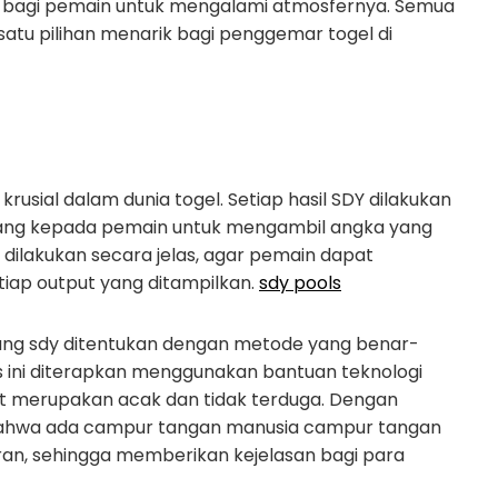
 bagi pemain untuk mengalami atmosfernya. Semua
satu pilihan menarik bagi penggemar togel di
sial dalam dunia togel. Setiap hasil SDY dilakukan
luang kepada pemain untuk mengambil angka yang
dilakukan secara jelas, agar pemain dapat
iap output yang ditampilkan.
sdy pools
ung sdy ditentukan dengan metode yang benar-
s ini diterapkan menggunakan bantuan teknologi
t merupakan acak dan tidak terduga. Dengan
 bahwa ada campur tangan manusia campur tangan
ran, sehingga memberikan kejelasan bagi para