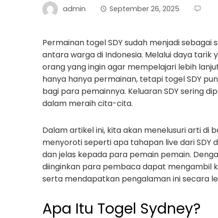
admin
September 26, 2025
Permainan togel SDY sudah menjadi sebagai s
antara warga di Indonesia. Melalui daya tari
orang yang ingin agar mempelajari lebih lanju
hanya hanya permainan, tetapi togel SDY pun
bagi para pemainnya. Keluaran SDY sering di
dalam meraih cita-cita.
Dalam artikel ini, kita akan menelusuri arti di
menyoroti seperti apa tahapan live dari SDY
dan jelas kepada para pemain pemain. Dengan
diinginkan para pembaca dapat mengambil ke
serta mendapatkan pengalaman ini secara le
Apa Itu Togel Sydney?