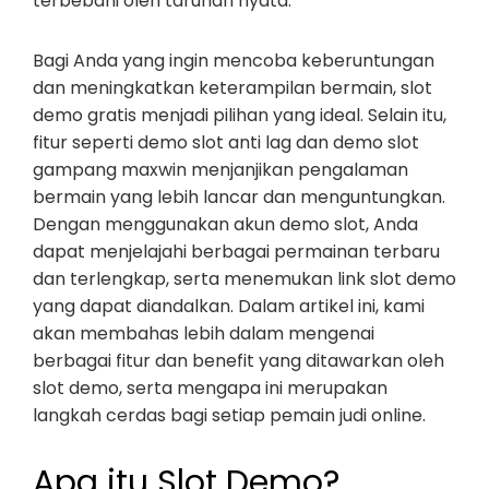
terbebani oleh taruhan nyata.
Bagi Anda yang ingin mencoba keberuntungan
dan meningkatkan keterampilan bermain, slot
demo gratis menjadi pilihan yang ideal. Selain itu,
fitur seperti demo slot anti lag dan demo slot
gampang maxwin menjanjikan pengalaman
bermain yang lebih lancar dan menguntungkan.
Dengan menggunakan akun demo slot, Anda
dapat menjelajahi berbagai permainan terbaru
dan terlengkap, serta menemukan link slot demo
yang dapat diandalkan. Dalam artikel ini, kami
akan membahas lebih dalam mengenai
berbagai fitur dan benefit yang ditawarkan oleh
slot demo, serta mengapa ini merupakan
langkah cerdas bagi setiap pemain judi online.
Apa itu Slot Demo?