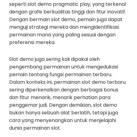
seperti slot demo pragmatic play, yang terkenal
dengan grafis berkualitas tinggi dan fitur inovatif.
Dengan bermain slot demo, pemain juga dapat
menguji strategi mereka dan mengidentifikasi
permainan mana yang paling sesuai dengan
preferensi mereka.
Slot demo juga sering kali dipakai oleh
pengembang permainan untuk mengedukasi
pemain tentang fungsi permainan terbaru.
Dalam konteks ini, permainan slot demo terbaru
sering diperkenalkan dengan berbagai bonus
dan fitur menarik, menarik perhatian para
penggemar judi. Dengan demikian, slot demo
bukan hanya sebuah alat berlatih, tetapi juga
cara yang menyenangkan untuk menjelajahi
dunia permainan slot.