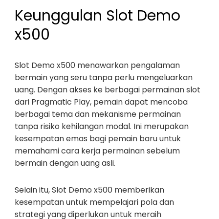
Keunggulan Slot Demo
x500
Slot Demo x500 menawarkan pengalaman
bermain yang seru tanpa perlu mengeluarkan
uang. Dengan akses ke berbagai permainan slot
dari Pragmatic Play, pemain dapat mencoba
berbagai tema dan mekanisme permainan
tanpa risiko kehilangan modal. Ini merupakan
kesempatan emas bagi pemain baru untuk
memahami cara kerja permainan sebelum
bermain dengan uang asli.
Selain itu, Slot Demo x500 memberikan
kesempatan untuk mempelajari pola dan
strategi yang diperlukan untuk meraih