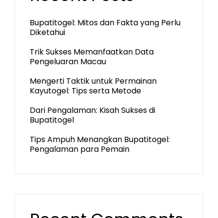
Bupatitogel: Mitos dan Fakta yang Perlu
Diketahui
Trik Sukses Memanfaatkan Data
Pengeluaran Macau
Mengerti Taktik untuk Permainan
Kayutogel: Tips serta Metode
Dari Pengalaman: Kisah Sukses di
Bupatitogel
Tips Ampuh Menangkan Bupatitogel:
Pengalaman para Pemain