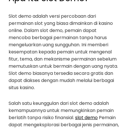
Slot demo adalah versi percobaan dari
permainan slot yang biasa dimainkan di kasino
online. Dalam slot demo, pemain dapat
mencoba berbagai permainan tanpa harus
mengeluarkan uang sungguhan. Ini memberi
kesempatan kepada pemain untuk mengenal
fitur, tema, dan mekanisme permainan sebelum
memutuskan untuk bermain dengan uang nyata.
Slot demo biasanya tersedia secara gratis dan
dapat diakses dengan mudah melalui berbagai
situs kasino.
Salah satu keunggulan dari slot demo adalah
kemampuannya untuk memungkinkan pemain
berlatih tanpa risiko finansial.
slot demo
Pemain
dapat mengeksplorasi berbagai jenis permainan,