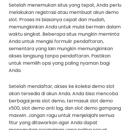
Setelah menemukan situs yang tepat, Anda perlu
melakukan registrasi atau membuat akun demo
slot. Proses ini biasanya cepat dan mudah,
memungkinkan Anda untuk mulai bermain dalam
waktu singkat. Beberapa situs mungkin meminta
Anda untuk mengisi formulir pendaftaran,
sementara yang lain mungkin memungkinkan
akses langsung tanpa pendaftaran. Pastikan
untuk memilih opsi yang paling nyaman bagi
Anda.
Setelah mendaftar, akses ke koleksi demo slot
akan tersedia di akun Anda. Anda bisa mencoba
berbagai jenis slot demo, termasuk slot demo
x500, slot demo anti lag, dan slot demo gampang
maxwin. Jangan ragu untuk menjelajahi semua
fitur yang ditawarkan agar Anda dapat
menemukan permainan yang paling sesuai