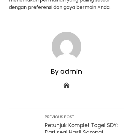
dengan preferensi dan gaya bermain Anda.
By admin
PREVIOUS POST
Petunjuk Komplet Togel SDY:
Dari segi Hasil Sampai