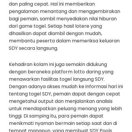
dan paling cepat. Hal ini memberikan
pengalaman menantang dan menggembirakan
bagi pemain, sambil menyediakan nilai hiburan
dari game togel. Setiap hasil lotere yang
dihasilkan dapat diambil dengan mudah,
membantu peserta dalam memeriksa keluaran
SDY secara langsung.
Kehadiran kolam ini juga semakin didukung
dengan beraneka platform lotto daring yang
menawarkan fasilitas togel langsung SDY.
Dengan adanya akses mudah ke informasi hari ini
tentang togel SDY, pemain dapat dengan cepat
mengetahui output dan menjalankan analisis
untuk mendapatkan peluang menang yang lebih
tinggi. Di samping itu, para pemain dapat
menikmati nyaman bermain setiap saat dan di
tempat manapun, yang membuat SDY Pools