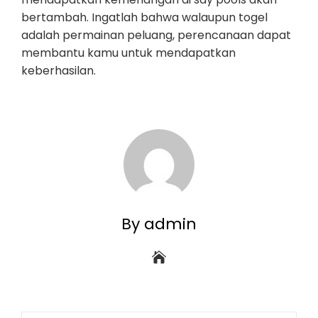
bertambah. Ingatlah bahwa walaupun togel
adalah permainan peluang, perencanaan dapat
membantu kamu untuk mendapatkan
keberhasilan.
By admin