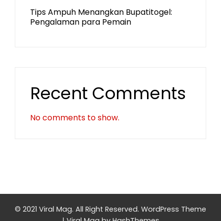
Tips Ampuh Menangkan Bupatitogel:
Pengalaman para Pemain
Recent Comments
No comments to show.
© 2021 Viral Mag. All Right Reserved.
WordPress Theme
|
Viral Mag
by HashThemes