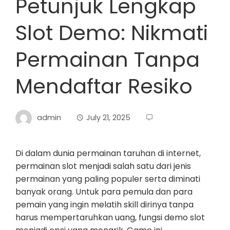
Petunjuk Lengkap
Slot Demo: Nikmati
Permainan Tanpa
Mendaftar Resiko
admin
July 21, 2025
Di dalam dunia permainan taruhan di internet,
permainan slot menjadi salah satu dari jenis
permainan yang paling populer serta diminati
banyak orang. Untuk para pemula dan para
pemain yang ingin melatih skill dirinya tanpa
harus mempertaruhkan uang, fungsi demo slot