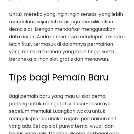
Untuk mereka yang ingin ingin sensasi yang lebih
mendalam, sejumlah situs juga memiliki akun
demo slot. Dengan mendaftar menggunakan
data dasar, Anda semua bisa mendapat akses ke
lebih fitur, termasuk di dalamnya permainan
yang memiliki taruhan yang lebih tinggi serta
beraneka pilihan slot gratis dan menawan.
Tips bagi Pemain Baru
Bagi pemain baru yang mau uji slot demo,
penting untuk mengetahui dasar-dasarnya
sebelum memulai. Luangkan waktu untuk
mengeksplorasi aneka ragam permainan slot
yang ada. Setiap slot punya tema, visual, dan
bonus yang unik. Dengan ujicoba berbagai opsi,