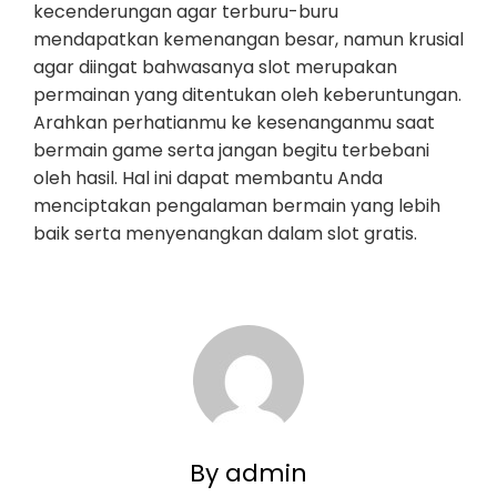
kecenderungan agar terburu-buru
mendapatkan kemenangan besar, namun krusial
agar diingat bahwasanya slot merupakan
permainan yang ditentukan oleh keberuntungan.
Arahkan perhatianmu ke kesenanganmu saat
bermain game serta jangan begitu terbebani
oleh hasil. Hal ini dapat membantu Anda
menciptakan pengalaman bermain yang lebih
baik serta menyenangkan dalam slot gratis.
By admin