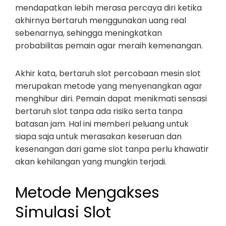
mendapatkan lebih merasa percaya diri ketika
akhirnya bertaruh menggunakan uang real
sebenarnya, sehingga meningkatkan
probabilitas pemain agar meraih kemenangan.
Akhir kata, bertaruh slot percobaan mesin slot
merupakan metode yang menyenangkan agar
menghibur diri. Pemain dapat menikmati sensasi
bertaruh slot tanpa ada risiko serta tanpa
batasan jam. Hal ini memberi peluang untuk
siapa saja untuk merasakan keseruan dan
kesenangan dari game slot tanpa perlu khawatir
akan kehilangan yang mungkin terjadi.
Metode Mengakses
Simulasi Slot