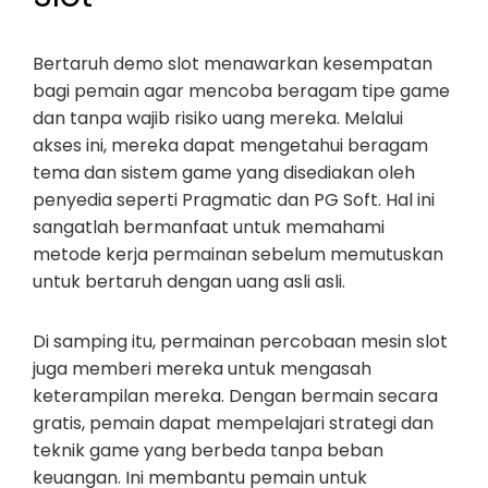
Bertaruh demo slot menawarkan kesempatan
bagi pemain agar mencoba beragam tipe game
dan tanpa wajib risiko uang mereka. Melalui
akses ini, mereka dapat mengetahui beragam
tema dan sistem game yang disediakan oleh
penyedia seperti Pragmatic dan PG Soft. Hal ini
sangatlah bermanfaat untuk memahami
metode kerja permainan sebelum memutuskan
untuk bertaruh dengan uang asli asli.
Di samping itu, permainan percobaan mesin slot
juga memberi mereka untuk mengasah
keterampilan mereka. Dengan bermain secara
gratis, pemain dapat mempelajari strategi dan
teknik game yang berbeda tanpa beban
keuangan. Ini membantu pemain untuk