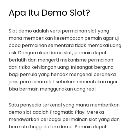
Apa Itu Demo Slot?
Slot demo adalah versi permainan slot yang
mana memberikan kesempatan pemain agar uji
coba permainan sementara tidak memakai uang
asli. Dengan akun demo slot, pemain dapat
berlatih dan mengerti mekanisme permainan
dari risiko kehilangan uang. Ini sangat berguna
bagi pemula yang hendak mengenal beraneka
jenis permainan slot sebelum menentukan agar
bisa bermain menggunakan uang real.
Satu penyedia terkenal yang mana memberikan
demo slot adalah Pragmatic Play. Mereka
menawarkan berbagai permainan slot yang dan
bermutu tinggi dalam demo. Pemain dapat