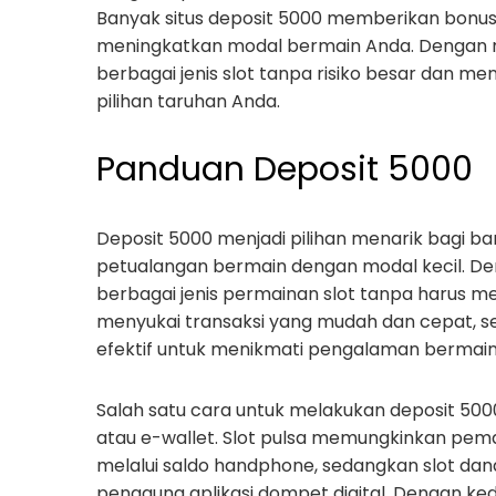
Banyak situs deposit 5000 memberikan bonus
meningkatkan modal bermain Anda. Dengan 
berbagai jenis slot tanpa risiko besar dan m
pilihan taruhan Anda.
Panduan Deposit 5000
Deposit 5000 menjadi pilihan menarik bagi ba
petualangan bermain dengan modal kecil. D
berbagai jenis permainan slot tanpa harus m
menyukai transaksi yang mudah dan cepat, se
efektif untuk menikmati pengalaman bermai
Salah satu cara untuk melakukan deposit 50
atau e-wallet. Slot pulsa memungkinkan pem
melalui saldo handphone, sedangkan slot d
pengguna aplikasi dompet digital. Dengan kedu