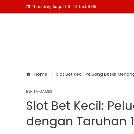
Skip
Thursday, August 6
05:06:05
to
content
Home
Slot Bet Kecil: Peluang Besar Mena
BERITA GAMES
Slot Bet Kecil: P
dengan Taruhan 1