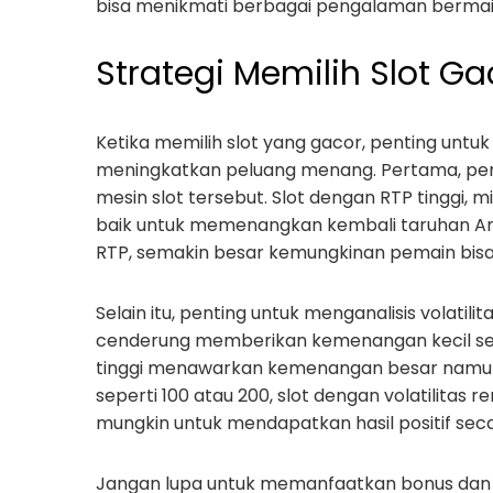
bisa menikmati berbagai pengalaman bermain
Strategi Memilih Slot Ga
Ketika memilih slot yang gacor, penting unt
meningkatkan peluang menang. Pertama, perha
mesin slot tersebut. Slot dengan RTP tinggi, 
baik untuk memenangkan kembali taruhan And
RTP, semakin besar kemungkinan pemain bis
Selain itu, penting untuk menganalisis volatilit
cenderung memberikan kemenangan kecil seca
tinggi menawarkan kemenangan besar namun le
seperti 100 atau 200, slot dengan volatilitas
mungkin untuk mendapatkan hasil positif seca
Jangan lupa untuk memanfaatkan bonus dan pr