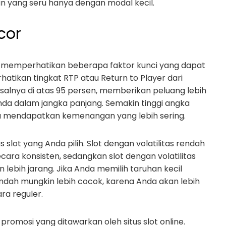
 yang seru hanya dengan modal kecil.
cor
uk memperhatikan beberapa faktor kunci yang dapat
tikan tingkat RTP atau Return to Player dari
misalnya di atas 95 persen, memberikan peluang lebih
a dalam jangka panjang. Semakin tinggi angka
a mendapatkan kemenangan yang lebih sering.
as slot yang Anda pilih. Slot dengan volatilitas rendah
ra konsisten, sedangkan slot dengan volatilitas
bih jarang. Jika Anda memilih taruhan kecil
 rendah mungkin lebih cocok, karena Anda akan lebih
ra reguler.
omosi yang ditawarkan oleh situs slot online.