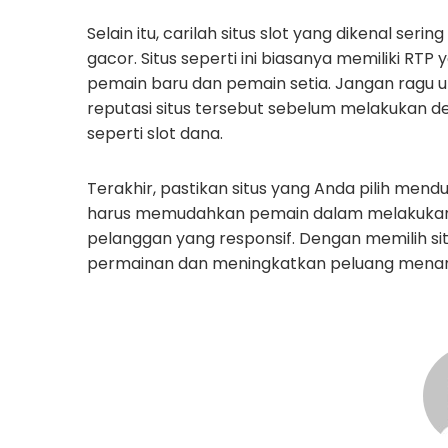
Selain itu, carilah situs slot yang dikenal se
gacor. Situs seperti ini biasanya memiliki R
pemain baru dan pemain setia. Jangan ragu un
reputasi situs tersebut sebelum melakukan de
seperti slot dana.
Terakhir, pastikan situs yang Anda pilih mendu
harus memudahkan pemain dalam melakukan d
pelanggan yang responsif. Dengan memilih sit
permainan dan meningkatkan peluang menang