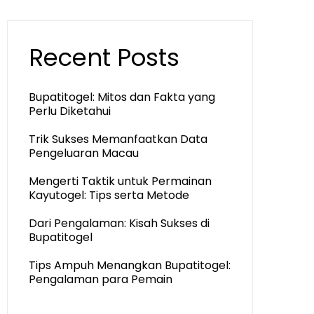
Recent Posts
Bupatitogel: Mitos dan Fakta yang
Perlu Diketahui
Trik Sukses Memanfaatkan Data
Pengeluaran Macau
Mengerti Taktik untuk Permainan
Kayutogel: Tips serta Metode
Dari Pengalaman: Kisah Sukses di
Bupatitogel
Tips Ampuh Menangkan Bupatitogel:
Pengalaman para Pemain