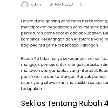
admin
July 1, 2026
Dalam dunia gaming yang terus berkembang, i
menciptakan pengalaman yang menarik bagi 
percaturan game saat ini adalah Rubah4d. 
kombinasi kesenangan dan eksplorasi yang 
bagi pecinta game di berbagai kalangan.
Rubah 4d tidak hanya sekadar permainan, te
mengajak pemain untuk mengekspresikan diri 
menawan dan gameplay yang interaktif, Rub
penuh warna dan tantangan. Banyak pemain y
aspek yang ditawarkan, menjadikan setiap se
terlupakan.
Sekilas Tentang Rubah 