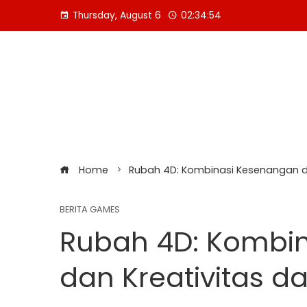
Skip
Thursday, August 6
02:34:55
to
content
Home
Rubah 4D: Kombinasi Kesenangan d
BERITA GAMES
Rubah 4D: Kombi
dan Kreativitas 