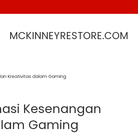
MCKINNEYRESTORE.COM
an Kreativitas dalam Gaming
nasi Kesenangan
dalam Gaming