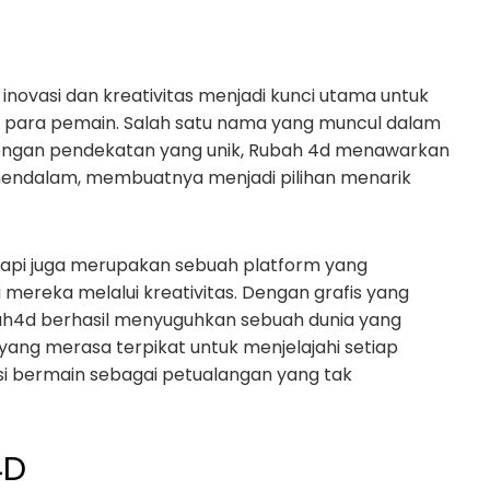
novasi dan kreativitas menjadi kunci utama untuk
para pemain. Salah satu nama yang muncul dalam
Dengan pendekatan yang unik, Rubah 4d menawarkan
mendalam, membuatnya menjadi pilihan menarik
tapi juga merupakan sebuah platform yang
mereka melalui kreativitas. Dengan grafis yang
ah4d berhasil menyuguhkan sebuah dunia yang
ang merasa terpikat untuk menjelajahi setiap
si bermain sebagai petualangan yang tak
4D