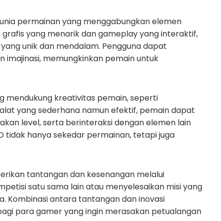
dunia permainan yang menggabungkan elemen
grafis yang menarik dan gameplay yang interaktif,
yang unik dan mendalam. Pengguna dapat
dan imajinasi, memungkinkan pemain untuk
g mendukung kreativitas pemain, seperti
 alat yang sederhana namun efektif, pemain dapat
kan level, serta berinteraksi dengan elemen lain
D tidak hanya sekedar permainan, tetapi juga
berikan tantangan dan kesenangan melalui
etisi satu sama lain atau menyelesaikan misi yang
. Kombinasi antara tantangan dan inovasi
bagi para gamer yang ingin merasakan petualangan