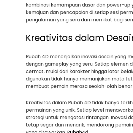
kombinasi kemampuan dasar dan power-up y
kemajuan dan pencapaian di setiap sesi perma
pengalaman yang seru dan memikat bagi se
Kreativitas dalam Desai
Rubah 4D menonjolkan inovasi desain yang m
dengan gameplay yang seru. Setiap elemen d
cermat, mulai dari karakter hingga latar bel
digunakan tidak hanya memanjakan mata teta
membuat pemain merasa seolah-olah benar-
Kreativitas dalam Rubah 4D tidak hanya terli
permainan yang unik. Setiap level menawar
strategi untuk mengatasi rintangan. Inovasi
tetap segar dan menarik, mendorong pemain 
yang ditawarkan.
Rubah4d