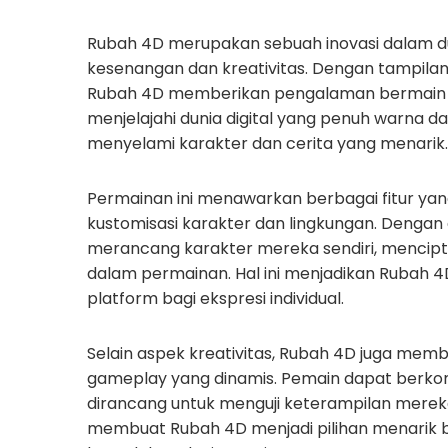
Rubah 4D merupakan sebuah inovasi dalam 
kesenangan dan kreativitas. Dengan tampilan 
Rubah 4D memberikan pengalaman bermain 
menjelajahi dunia digital yang penuh warna 
menyelami karakter dan cerita yang menarik.
Permainan ini menawarkan berbagai fitur yan
kustomisasi karakter dan lingkungan. Dengan
merancang karakter mereka sendiri, mencipta
dalam permainan. Hal ini menjadikan Rubah 4
platform bagi ekspresi individual.
Selain aspek kreativitas, Rubah 4D juga mem
gameplay yang dinamis. Pemain dapat berkomp
dirancang untuk menguji keterampilan mereka
membuat Rubah 4D menjadi pilihan menarik 