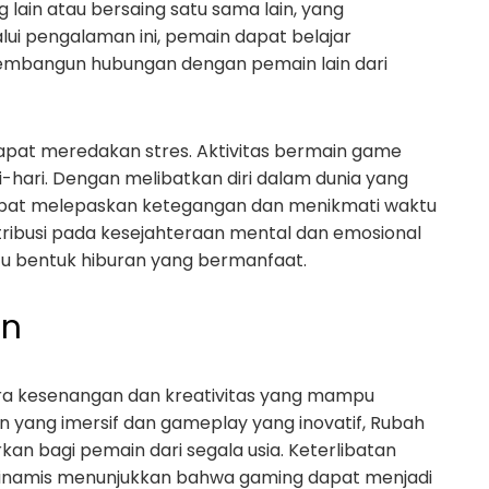
 lain atau bersaing satu sama lain, yang
lalui pengalaman ini, pemain dapat belajar
membangun hubungan dengan pemain lain dari
apat meredakan stres. Aktivitas bermain game
ari-hari. Dengan melibatkan diri dalam dunia yang
pat melepaskan ketegangan dan menikmati waktu
ribusi pada kesejahteraan mental dan emosional
tu bentuk hiburan yang bermanfaat.
an
ra kesenangan dan kreativitas yang mampu
 yang imersif dan gameplay yang inovatif, Rubah
 bagi pemain dari segala usia. Keterlibatan
inamis menunjukkan bahwa gaming dapat menjadi