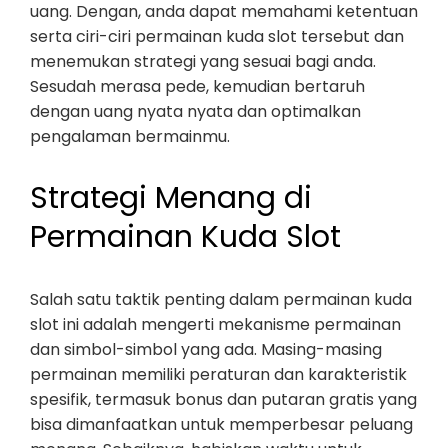
uang. Dengan, anda dapat memahami ketentuan
serta ciri-ciri permainan kuda slot tersebut dan
menemukan strategi yang sesuai bagi anda.
Sesudah merasa pede, kemudian bertaruh
dengan uang nyata nyata dan optimalkan
pengalaman bermainmu.
Strategi Menang di
Permainan Kuda Slot
Salah satu taktik penting dalam permainan kuda
slot ini adalah mengerti mekanisme permainan
dan simbol-simbol yang ada. Masing-masing
permainan memiliki peraturan dan karakteristik
spesifik, termasuk bonus dan putaran gratis yang
bisa dimanfaatkan untuk memperbesar peluang