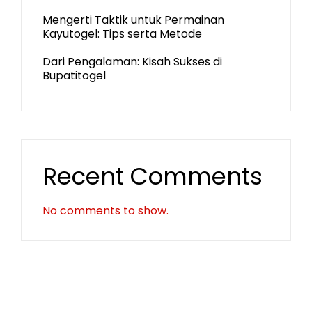
Mengerti Taktik untuk Permainan
Kayutogel: Tips serta Metode
Dari Pengalaman: Kisah Sukses di
Bupatitogel
Recent Comments
No comments to show.