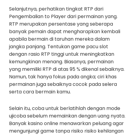
Selanjutnya, perhatikan tingkat RTP dari
Pengembalian to Player dari permainan yang.
RTP merupakan persentase yang seberapa
banyak pemain dapat mengharapkan kembali
apabila bermain di taruhan mereka dalam
jangka panjang. Tentukan game pacu slot
dengan rasio RTP tinggi untuk meningkatkan
kemungkinan menang. Biasanya, permainan
yang memiliki RTP di atas 95 % dikenal sebaiknya.
Namun, tak hanya fokus pada angka; ciri khas
permainan juga sebaiknya cocok pada selera
serta cara bermain kamu.
Selain itu, coba untuk berlatihlah dengan mode
ujicoba sebelum memainkan dengan uang nyata.
Banyak kasino online menawarkan peluang agar
mengunjungi game tanpa risiko risiko kehilangan