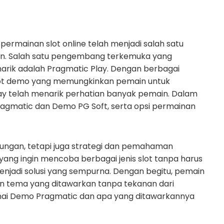
ermainan slot online telah menjadi salah satu
main. Salah satu pengembang terkemuka yang
ik adalah Pragmatic Play. Dengan berbagai
slot demo yang memungkinkan pemain untuk
lay telah menarik perhatian banyak pemain. Dalam
 Pragmatic dan Demo PG Soft, serta opsi permainan
tungan, tetapi juga strategi dan pemahaman
ang ingin mencoba berbagai jenis slot tanpa harus
jadi solusi yang sempurna. Dengan begitu, pemain
an tema yang ditawarkan tanpa tekanan dari
genai Demo Pragmatic dan apa yang ditawarkannya