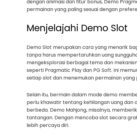
dengan animasi dan fitur bonus, Demo Prag
permainan yang paling sesuai dengan prefer
Menjelajahi Demo Slot
Demo Slot merupakan cara yang menarik bag
tanpa harus mempertaruhkan uang sungguhan
mengeksplorasi berbagai tema dan mekanis
seperti Pragmatic Play dan PG Soft. Ini mem
setiap slot dan menemukan permainan yang 
Selain itu, bermain dalam mode demo membe
perlu khawatir tentang kehilangan uang dan
berbeda. Demo Mahjong, misalnya, memberik
tantangan. Dengan mencoba slot secara grat
lebih percaya diri.