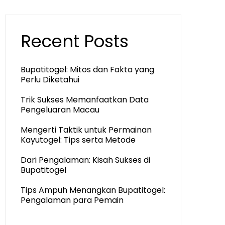
Recent Posts
Bupatitogel: Mitos dan Fakta yang
Perlu Diketahui
Trik Sukses Memanfaatkan Data
Pengeluaran Macau
Mengerti Taktik untuk Permainan
Kayutogel: Tips serta Metode
Dari Pengalaman: Kisah Sukses di
Bupatitogel
Tips Ampuh Menangkan Bupatitogel:
Pengalaman para Pemain