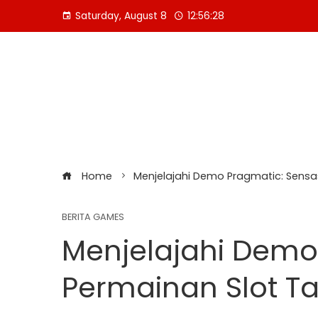
Skip
Saturday, August 8
12:56:29
to
content
Home
Menjelajahi Demo Pragmatic: Sensas
BERITA GAMES
Menjelajahi Demo
Permainan Slot Ta