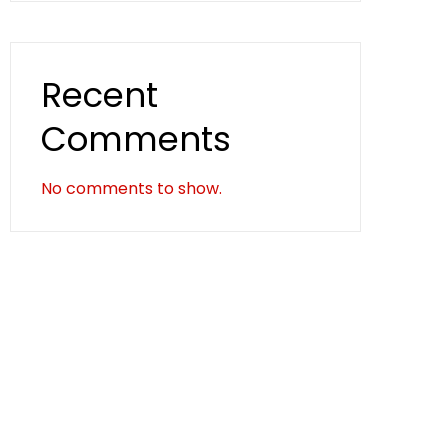
Recent
Comments
No comments to show.