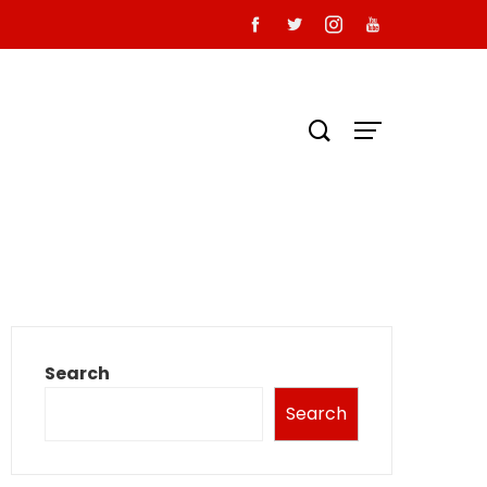
Search
Search