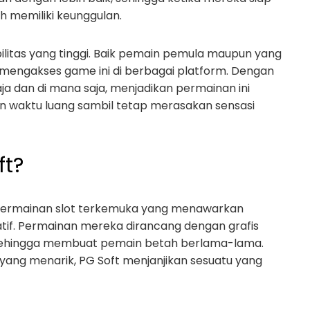
h memiliki keunggulan.
ilitas yang tinggi. Baik pemain pemula maupun yang
ngakses game ini di berbagai platform. Dengan
a dan di mana saja, menjadikan permainan ini
an waktu luang sambil tetap merasakan sensasi
ft?
a permainan slot terkemuka yang menawarkan
if. Permainan mereka dirancang dengan grafis
, sehingga membuat pemain betah berlama-lama.
 yang menarik, PG Soft menjanjikan sesuatu yang