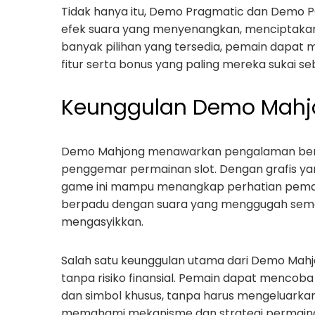
Tidak hanya itu, Demo Pragmatic dan Demo 
efek suara yang menyenangkan, menciptakan
banyak pilihan yang tersedia, pemain dapat
fitur serta bonus yang paling mereka sukai 
Keunggulan Demo Mahj
Demo Mahjong menawarkan pengalaman berm
penggemar permainan slot. Dengan grafis ya
game ini mampu menangkap perhatian pemai
berpadu dengan suara yang menggugah seman
mengasyikkan.
Salah satu keunggulan utama dari Demo Mah
tanpa risiko finansial. Pemain dapat mencob
dan simbol khusus, tanpa harus mengeluarka
memahami mekanisme dan strategi permainan 