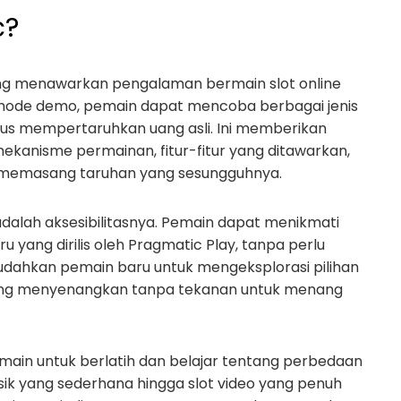
c?
ng menawarkan pengalaman bermain slot online
 mode demo, pemain dapat mencoba berbagai jenis
rus mempertaruhkan uang asli. Ini memberikan
anisme permainan, fitur-fitur yang ditawarkan,
 memasang taruhan yang sesungguhnya.
dalah aksesibilitasnya. Pemain dapat menikmati
u yang dirilis oleh Pragmatic Play, tanpa perlu
udahkan pemain baru untuk mengeksplorasi pilihan
ang menyenangkan tanpa tekanan untuk menang
main untuk berlatih dan belajar tentang perbedaan
asik yang sederhana hingga slot video yang penuh