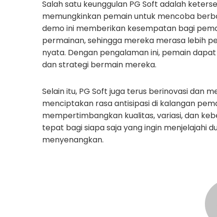
Salah satu keunggulan PG Soft adalah keterse
memungkinkan pemain untuk mencoba berbaga
demo ini memberikan kesempatan bagi pema
permainan, sehingga mereka merasa lebih per
nyata. Dengan pengalaman ini, pemain dapat
dan strategi bermain mereka.
Selain itu, PG Soft juga terus berinovasi dan
menciptakan rasa antisipasi di kalangan pe
mempertimbangkan kualitas, variasi, dan kebe
tepat bagi siapa saja yang ingin menjelajahi
menyenangkan.