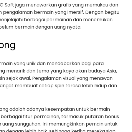
PG Soft juga menawarkan grafis yang memukau dan
 pengalaman bermain yang imersif. Dengan begitu
 menjelajahi berbagai permainan dan menemukan
sebelum bermain dengan uang nyata.
ong
ain yang unik dan mendebarkan bagi para
ng menarik dan tema yang kaya akan budaya Asia,
n sejak awal. Pengalaman visual yang menawan
gat membuat setiap spin terasa lebih hidup dan
jong adalah adanya kesempatan untuk bermain
a berbagai fitur permainan, termasuk putaran bonus
n uang sungguhan. Ini memungkinkan pemain untuk
dengan lebih baik, sehingga ketika mereka siap