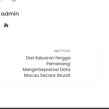
 admin
NEXT POST
Dari Keluaran hingga
Pemenang:
Menginterpretasi Data
Macau Secara Akurat