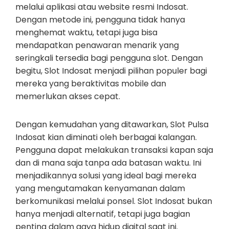
melalui aplikasi atau website resmi Indosat.
Dengan metode ini, pengguna tidak hanya
menghemat waktu, tetapi juga bisa
mendapatkan penawaran menarik yang
seringkali tersedia bagi pengguna slot. Dengan
begitu, Slot Indosat menjadi pilihan populer bagi
mereka yang beraktivitas mobile dan
memerlukan akses cepat.
Dengan kemudahan yang ditawarkan, Slot Pulsa
Indosat kian diminati oleh berbagai kalangan.
Pengguna dapat melakukan transaksi kapan saja
dan di mana saja tanpa ada batasan waktu. Ini
menjadikannya solusi yang ideal bagi mereka
yang mengutamakan kenyamanan dalam
berkomunikasi melalui ponsel. Slot Indosat bukan
hanya menjadi alternatif, tetapi juga bagian
penting dalam gaya hidup digital saat ini.