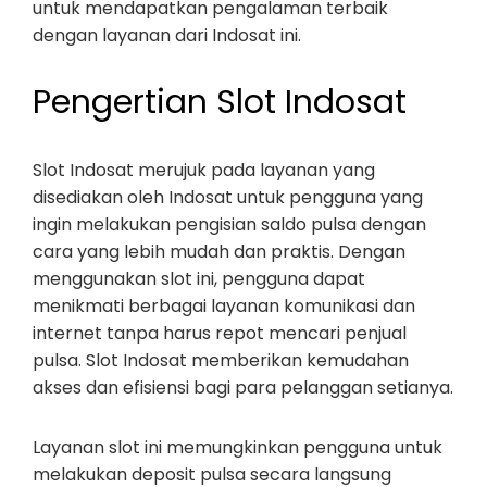
untuk mendapatkan pengalaman terbaik
dengan layanan dari Indosat ini.
Pengertian Slot Indosat
Slot Indosat merujuk pada layanan yang
disediakan oleh Indosat untuk pengguna yang
ingin melakukan pengisian saldo pulsa dengan
cara yang lebih mudah dan praktis. Dengan
menggunakan slot ini, pengguna dapat
menikmati berbagai layanan komunikasi dan
internet tanpa harus repot mencari penjual
pulsa. Slot Indosat memberikan kemudahan
akses dan efisiensi bagi para pelanggan setianya.
Layanan slot ini memungkinkan pengguna untuk
melakukan deposit pulsa secara langsung