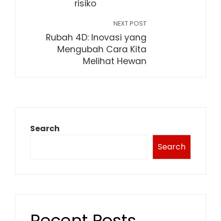
risiko
NEXT POST
Rubah 4D: Inovasi yang
Mengubah Cara Kita
Melihat Hewan
Search
Search
Recent Posts