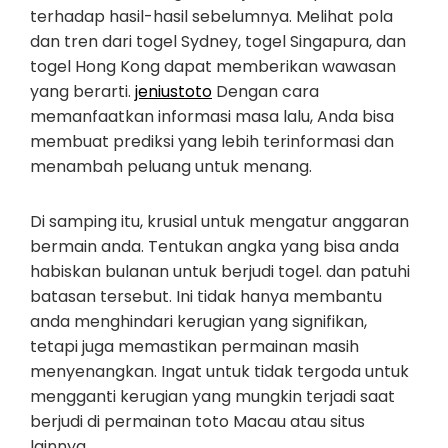
terhadap hasil-hasil sebelumnya. Melihat pola
dan tren dari togel Sydney, togel Singapura, dan
togel Hong Kong dapat memberikan wawasan
yang berarti.
jeniustoto
Dengan cara
memanfaatkan informasi masa lalu, Anda bisa
membuat prediksi yang lebih terinformasi dan
menambah peluang untuk menang.
Di samping itu, krusial untuk mengatur anggaran
bermain anda. Tentukan angka yang bisa anda
habiskan bulanan untuk berjudi togel. dan patuhi
batasan tersebut. Ini tidak hanya membantu
anda menghindari kerugian yang signifikan,
tetapi juga memastikan permainan masih
menyenangkan. Ingat untuk tidak tergoda untuk
mengganti kerugian yang mungkin terjadi saat
berjudi di permainan toto Macau atau situs
lainnya.