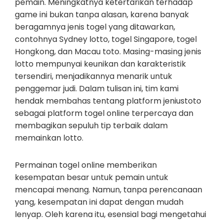
pemain. Meningkatnya ketertarikan terhadap
game ini bukan tanpa alasan, karena banyak
beragamnya jenis togel yang ditawarkan,
contohnya Sydney lotto, togel Singapore, togel
Hongkong, dan Macau toto. Masing-masing jenis
lotto mempunyai keunikan dan karakteristik
tersendiri, menjadikannya menarik untuk
penggemar judi. Dalam tulisan ini, tim kami
hendak membahas tentang platform jeniustoto
sebagai platform togel online terpercaya dan
membagikan sepuluh tip terbaik dalam
memainkan lotto.
Permainan togel online memberikan
kesempatan besar untuk pemain untuk
mencapai menang. Namun, tanpa perencanaan
yang, kesempatan ini dapat dengan mudah
lenyap. Oleh karena itu, esensial bagi mengetahui