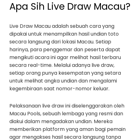
Apa Sih Live Draw Macau?
Live Draw Macau adalah sebuah cara yang
dipakai untuk menampilkan hasil undian toto
secara langsung dari lokasi Macau. Setiap
harinya, para penggemar dan peserta dapat
mengikuti acara ini agar melihat hasil terbaru
secara real-time. Melalui adanya live draw,
setiap orang punya kesempatan yang setara
untuk melihat angka undian dan mengalami
kegembiraan saat nomor-nomor keluar.
Pelaksanaan live draw ini diselenggarakan oleh
Macau Pools, sebuah lembaga yang resmi dan
diakui dalam mengadakan undian. Mereka
memberikan platform yang aman bagi pemain
agar mengakses hasil secara langsung tanpa