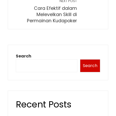
NEXT POST
Cara Efektif dalam
Melevelkan Skill di
Permainan Kudapoker
Search
Search
Recent Posts