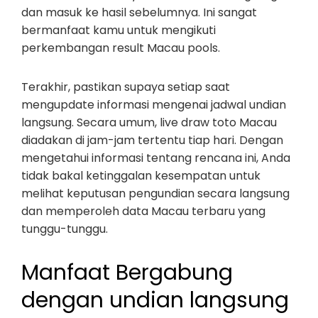
dan masuk ke hasil sebelumnya. Ini sangat
bermanfaat kamu untuk mengikuti
perkembangan result Macau pools.
Terakhir, pastikan supaya setiap saat
mengupdate informasi mengenai jadwal undian
langsung. Secara umum, live draw toto Macau
diadakan di jam-jam tertentu tiap hari. Dengan
mengetahui informasi tentang rencana ini, Anda
tidak bakal ketinggalan kesempatan untuk
melihat keputusan pengundian secara langsung
dan memperoleh data Macau terbaru yang
tunggu-tunggu.
Manfaat Bergabung
dengan undian langsung