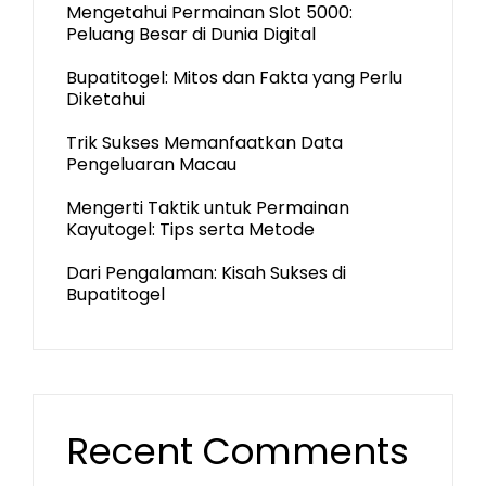
Mengetahui Permainan Slot 5000:
Peluang Besar di Dunia Digital
Bupatitogel: Mitos dan Fakta yang Perlu
Diketahui
Trik Sukses Memanfaatkan Data
Pengeluaran Macau
Mengerti Taktik untuk Permainan
Kayutogel: Tips serta Metode
Dari Pengalaman: Kisah Sukses di
Bupatitogel
Recent Comments