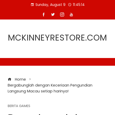
Skip
Sunday, August 9
11:45:15
to
content
MCKINNEYRESTORE.COM
Home
Bergabunglah dengan Keceriaan Pengundian
Langsung Macau setiap harinya!
BERITA GAMES