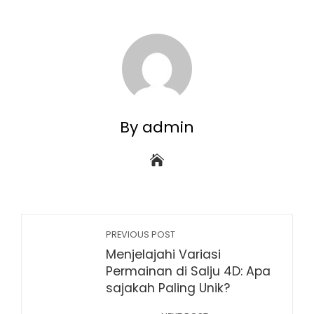
By admin
PREVIOUS POST
Menjelajahi Variasi
Permainan di Salju 4D: Apa
sajakah Paling Unik?