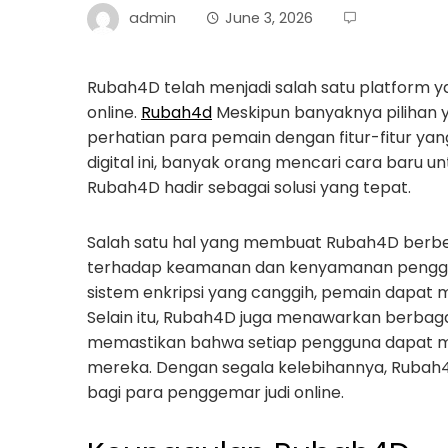
admin
June 3, 2026
Rubah4D telah menjadi salah satu platform y
online.
Rubah4d
Meskipun banyaknya pilihan y
perhatian para pemain dengan fitur-fitur y
digital ini, banyak orang mencari cara baru 
Rubah4D hadir sebagai solusi yang tepat.
Salah satu hal yang membuat Rubah4D berbe
terhadap keamanan dan kenyamanan penggun
sistem enkripsi yang canggih, pemain dapat 
Selain itu, Rubah4D juga menawarkan berbagai
memastikan bahwa setiap pengguna dapat m
mereka. Dengan segala kelebihannya, Rubah4
bagi para penggemar judi online.