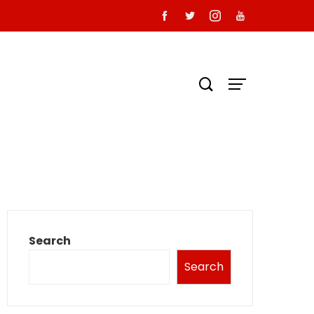
Search
Search