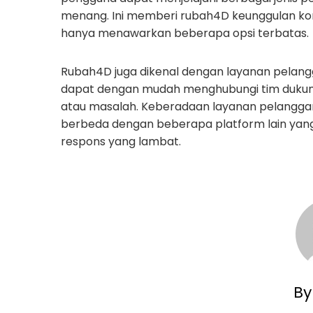
menang. Ini memberi rubah4D keunggulan kompe
hanya menawarkan beberapa opsi terbatas.
Rubah4D juga dikenal dengan layanan pelangg
dapat dengan mudah menghubungi tim dukung
atau masalah. Keberadaan layanan pelanggan y
berbeda dengan beberapa platform lain yang 
respons yang lambat.
By