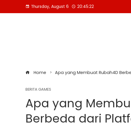
Skip
Thursday, August 6
20:45:22
to
content
Home
Apa yang Membuat Rubah4D Berbeda
BERITA GAMES
Apa yang Membu
Berbeda dari Plat