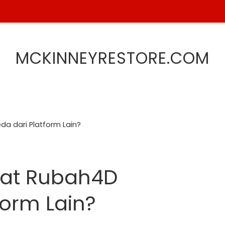
MCKINNEYRESTORE.COM
 dari Platform Lain?
at Rubah4D
form Lain?