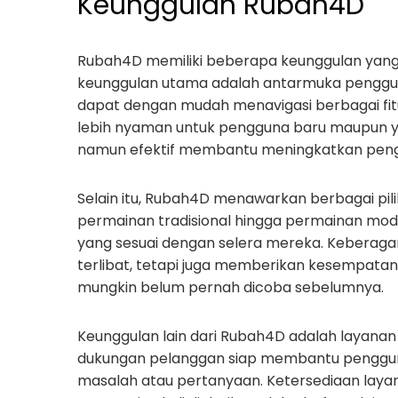
Keunggulan Rubah4D
Rubah4D memiliki beberapa keunggulan yang 
keunggulan utama adalah antarmuka penggun
dapat dengan mudah menavigasi berbagai fit
lebih nyaman untuk pengguna baru maupun 
namun efektif membantu meningkatkan peng
Selain itu, Rubah4D menawarkan berbagai pi
permainan tradisional hingga permainan mo
yang sesuai dengan selera mereka. Keberag
terlibat, tetapi juga memberikan kesempatan
mungkin belum pernah dicoba sebelumnya.
Keunggulan lain dari Rubah4D adalah layanan
dukungan pelanggan siap membantu pengguna
masalah atau pertanyaan. Ketersediaan layan