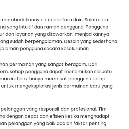
membedakannya dari platform lain. Salah satu
a yang intuitif dan ramah pengguna. Pengguna
ur dan layanan yang ditawarkan, menjadikannya
yang sudah berpengalaman. Desain yang sederhana
alaman pengguna secara keseluruhan.
lihan permainan yang sangat beragam. Dari
dern, setiap pengguna dapat menemukan sesuatu
aman ini tidak hanya membuat pengguna tetap
 untuk mengeksplorasi jenis permainan baru yang
 pelanggan yang responsif dan profesional. Tim
 dengan cepat dan efisien ketika menghadapi
an pelanggan yang baik adalah faktor penting