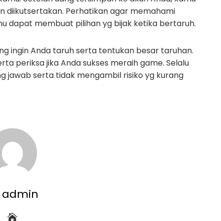
kan diikutsertakan. Perhatikan agar memahami
mu dapat membuat pilihan yg bijak ketika bertaruh.
ng ingin Anda taruh serta tentukan besar taruhan.
rta periksa jika Anda sukses meraih game. Selalu
 jawab serta tidak mengambil risiko yg kurang
 admin