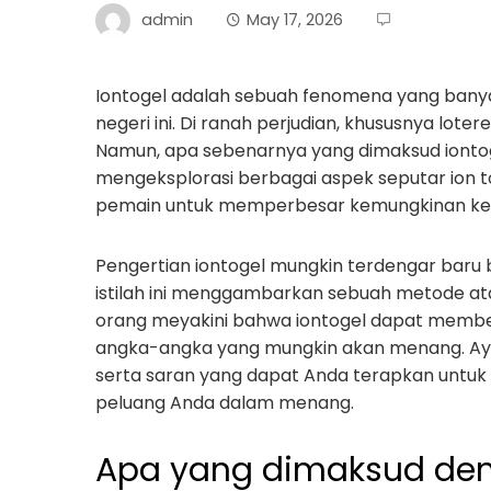
admin
May 17, 2026
Iontogel adalah sebuah fenomena yang banyak
negeri ini. Di ranah perjudian, khususnya lote
Namun, apa sebenarnya yang dimaksud iontoge
mengeksplorasi berbagai aspek seputar ion t
pemain untuk memperbesar kemungkinan k
Pengertian iontogel mungkin terdengar baru 
istilah ini menggambarkan sebuah metode at
orang meyakini bahwa iontogel dapat mem
angka-angka yang mungkin akan menang. Ayo ki
serta saran yang dapat Anda terapkan untu
peluang Anda dalam menang.
Apa yang dimaksud den