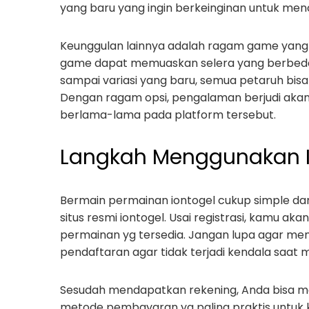
yang baru yang ingin berkeinginan untuk me
Keunggulan lainnya adalah ragam game yang 
game dapat memuaskan selera yang berbeda 
sampai variasi yang baru, semua petaruh bisa
Dengan ragam opsi, pengalaman berjudi aka
berlama-lama pada platform tersebut.
Langkah Menggunakan I
Bermain permainan iontogel cukup simple dan
situs resmi iontogel. Usai registrasi, kam
permainan yg tersedia. Jangan lupa agar men
pendaftaran agar tidak terjadi kendala saat
Sesudah mendapatkan rekening, Anda bisa mel
metode pembayaran yg paling praktis untuk 