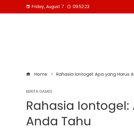
Skip
Friday, August 7
09:52:23
to
content
Home
Rahasia Iontogel: Apa yang Harus 
BERITA GAMES
Rahasia Iontogel:
Anda Tahu