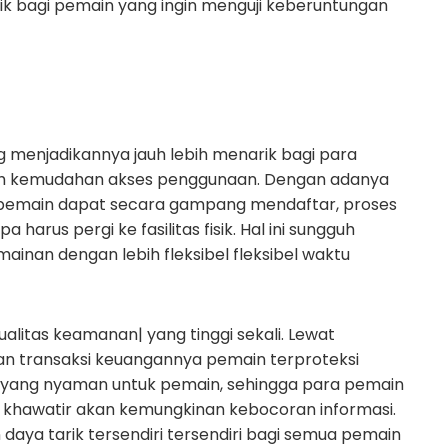
rik bagi pemain yang ingin menguji keberuntungan
 menjadikannya jauh lebih menarik bagi para
alah kemudahan akses penggunaan. Dengan adanya
 pemain dapat secara gampang mendaftar, proses
 harus pergi ke fasilitas fisik. Hal ini sungguh
nan dengan lebih fleksibel fleksibel waktu
kualitas keamanan| yang tinggi sekali. Lewat
 dan transaksi keuangannya pemain terproteksi
n yang nyaman untuk pemain, sehingga para pemain
 khawatir akan kemungkinan kebocoran informasi.
ya tarik tersendiri tersendiri bagi semua pemain