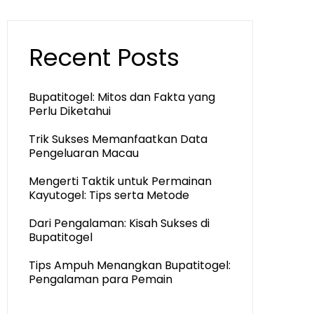
Recent Posts
Bupatitogel: Mitos dan Fakta yang
Perlu Diketahui
Trik Sukses Memanfaatkan Data
Pengeluaran Macau
Mengerti Taktik untuk Permainan
Kayutogel: Tips serta Metode
Dari Pengalaman: Kisah Sukses di
Bupatitogel
Tips Ampuh Menangkan Bupatitogel:
Pengalaman para Pemain