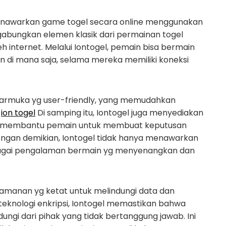
menawarkan game togel secara online menggunakan
gabungkan elemen klasik dari permainan togel
 internet. Melalui Iontogel, pemain bisa bermain
n di mana saja, selama mereka memiliki koneksi
antarmuka yg user-friendly, yang memudahkan
.
ion togel
Di samping itu, Iontogel juga menyediakan
apat membantu pemain untuk membuat keputusan
ngan demikian, Iontogel tidak hanya menawarkan
ebagai pengalaman bermain yg menyenangkan dan
eamanan yg ketat untuk melindungi data dan
eknologi enkripsi, Iontogel memastikan bahwa
dungi dari pihak yang tidak bertanggung jawab. Ini