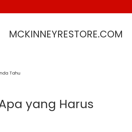
MCKINNEYRESTORE.COM
Anda Tahu
 Apa yang Harus