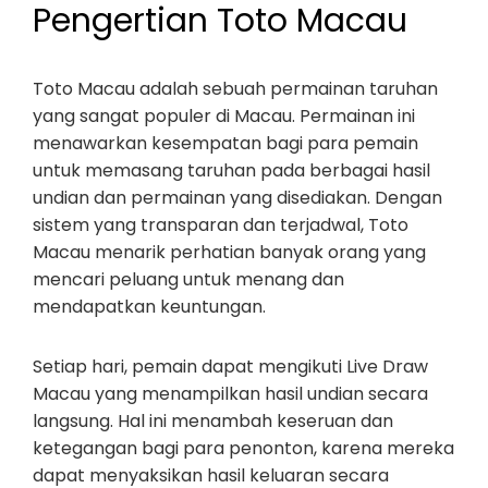
Pengertian Toto Macau
Toto Macau adalah sebuah permainan taruhan
yang sangat populer di Macau. Permainan ini
menawarkan kesempatan bagi para pemain
untuk memasang taruhan pada berbagai hasil
undian dan permainan yang disediakan. Dengan
sistem yang transparan dan terjadwal, Toto
Macau menarik perhatian banyak orang yang
mencari peluang untuk menang dan
mendapatkan keuntungan.
Setiap hari, pemain dapat mengikuti Live Draw
Macau yang menampilkan hasil undian secara
langsung. Hal ini menambah keseruan dan
ketegangan bagi para penonton, karena mereka
dapat menyaksikan hasil keluaran secara