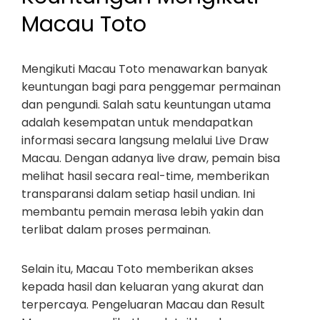
Macau Toto
Mengikuti Macau Toto menawarkan banyak
keuntungan bagi para penggemar permainan
dan pengundi. Salah satu keuntungan utama
adalah kesempatan untuk mendapatkan
informasi secara langsung melalui Live Draw
Macau. Dengan adanya live draw, pemain bisa
melihat hasil secara real-time, memberikan
transparansi dalam setiap hasil undian. Ini
membantu pemain merasa lebih yakin dan
terlibat dalam proses permainan.
Selain itu, Macau Toto memberikan akses
kepada hasil dan keluaran yang akurat dan
terpercaya. Pengeluaran Macau dan Result