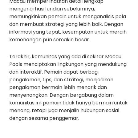
Macau memperlihatkan detail lengkap
mengenai hasil undian sebelumnya,
memungkinkan pemain untuk menganalisis pola
dan membuat strategi yang lebih baik. Dengan
informasi yang tepat, kesempatan untuk meraih
kemenangan pun semakin besar.
Terakhir, komunitas yang ada di sekitar Macau
Pools menciptakan lingkungan yang mendukung
dan interaktif. Pemain dapat berbagi
pengalaman, tips, dan strategi, menjadikan
pengalaman bermain lebih menarik dan
menyenangkan. Dengan bergabung dalam
komunitas ini, pemain tidak hanya bermain untuk
menang, tetapi juga menjalin hubungan sosial
dengan sesama penggemar.