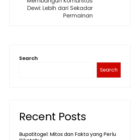
Membangun Komunitas
Dewi: Lebih dari Sekadar
Permainan
Search
Search
Recent Posts
Bupatitogel: Mitos dan Fakta yang Perlu