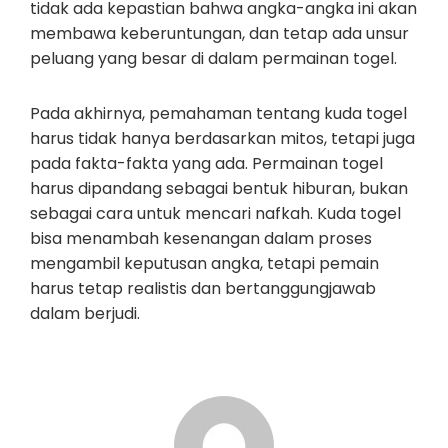
tidak ada kepastian bahwa angka-angka ini akan
membawa keberuntungan, dan tetap ada unsur
peluang yang besar di dalam permainan togel.
Pada akhirnya, pemahaman tentang kuda togel
harus tidak hanya berdasarkan mitos, tetapi juga
pada fakta-fakta yang ada. Permainan togel
harus dipandang sebagai bentuk hiburan, bukan
sebagai cara untuk mencari nafkah. Kuda togel
bisa menambah kesenangan dalam proses
mengambil keputusan angka, tetapi pemain
harus tetap realistis dan bertanggungjawab
dalam berjudi.