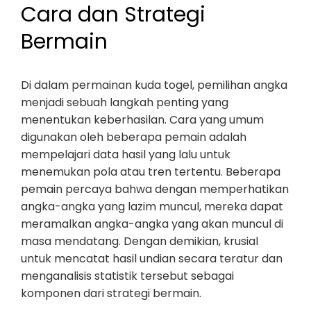
Cara dan Strategi
Bermain
Di dalam permainan kuda togel, pemilihan angka
menjadi sebuah langkah penting yang
menentukan keberhasilan. Cara yang umum
digunakan oleh beberapa pemain adalah
mempelajari data hasil yang lalu untuk
menemukan pola atau tren tertentu. Beberapa
pemain percaya bahwa dengan memperhatikan
angka-angka yang lazim muncul, mereka dapat
meramalkan angka-angka yang akan muncul di
masa mendatang. Dengan demikian, krusial
untuk mencatat hasil undian secara teratur dan
menganalisis statistik tersebut sebagai
komponen dari strategi bermain.