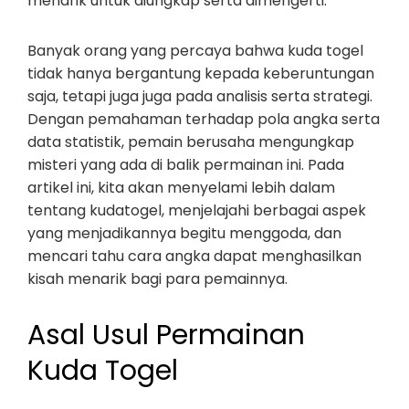
menarik untuk diungkap serta dimengerti.
Banyak orang yang percaya bahwa kuda togel
tidak hanya bergantung kepada keberuntungan
saja, tetapi juga juga pada analisis serta strategi.
Dengan pemahaman terhadap pola angka serta
data statistik, pemain berusaha mengungkap
misteri yang ada di balik permainan ini. Pada
artikel ini, kita akan menyelami lebih dalam
tentang kudatogel, menjelajahi berbagai aspek
yang menjadikannya begitu menggoda, dan
mencari tahu cara angka dapat menghasilkan
kisah menarik bagi para pemainnya.
Asal Usul Permainan
Kuda Togel