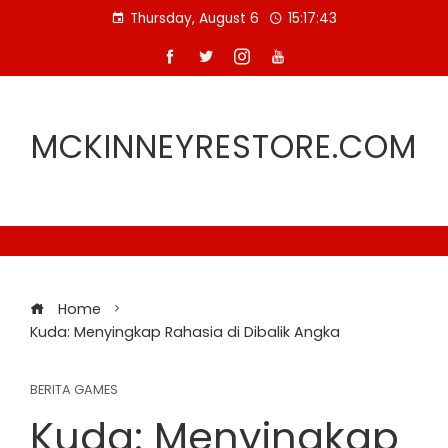
Skip
Thursday, August 6
15:17:44
to
content
MCKINNEYRESTORE.COM
Home
Kuda: Menyingkap Rahasia di Dibalik Angka
BERITA GAMES
Kuda: Menyingkap