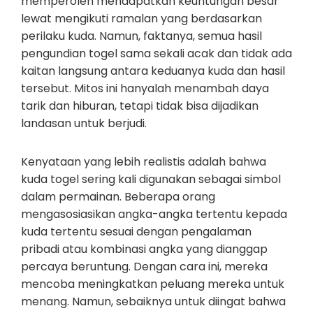
memperoleh mendapatkan keuntungan besar
lewat mengikuti ramalan yang berdasarkan
perilaku kuda. Namun, faktanya, semua hasil
pengundian togel sama sekali acak dan tidak ada
kaitan langsung antara keduanya kuda dan hasil
tersebut. Mitos ini hanyalah menambah daya
tarik dan hiburan, tetapi tidak bisa dijadikan
landasan untuk berjudi.
Kenyataan yang lebih realistis adalah bahwa
kuda togel sering kali digunakan sebagai simbol
dalam permainan. Beberapa orang
mengasosiasikan angka-angka tertentu kepada
kuda tertentu sesuai dengan pengalaman
pribadi atau kombinasi angka yang dianggap
percaya beruntung. Dengan cara ini, mereka
mencoba meningkatkan peluang mereka untuk
menang. Namun, sebaiknya untuk diingat bahwa