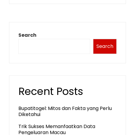
Search
Search
Recent Posts
Bupatitogel: Mitos dan Fakta yang Perlu
Diketahui
Trik Sukses Memanfaatkan Data
Pengeluaran Macau