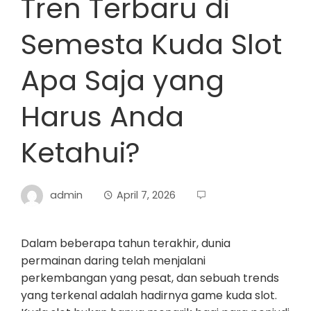
Tren Terbaru di
Semesta Kuda Slot
Apa Saja yang
Harus Anda
Ketahui?
admin
April 7, 2026
Dalam beberapa tahun terakhir, dunia
permainan daring telah menjalani
perkembangan yang pesat, dan sebuah trends
yang terkenal adalah hadirnya game kuda slot.