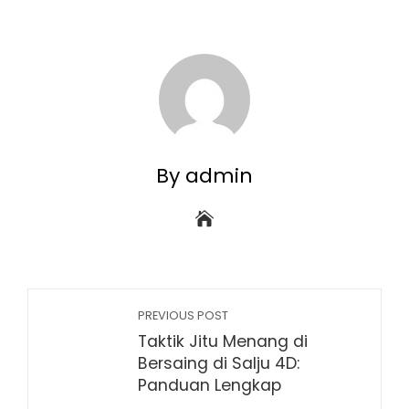
By admin
PREVIOUS POST
Taktik Jitu Menang di
Bersaing di Salju 4D:
Panduan Lengkap