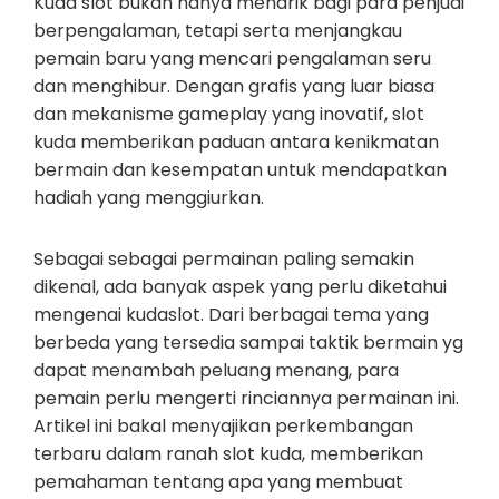
Kuda slot bukan hanya menarik bagi para penjudi
berpengalaman, tetapi serta menjangkau
pemain baru yang mencari pengalaman seru
dan menghibur. Dengan grafis yang luar biasa
dan mekanisme gameplay yang inovatif, slot
kuda memberikan paduan antara kenikmatan
bermain dan kesempatan untuk mendapatkan
hadiah yang menggiurkan.
Sebagai sebagai permainan paling semakin
dikenal, ada banyak aspek yang perlu diketahui
mengenai kudaslot. Dari berbagai tema yang
berbeda yang tersedia sampai taktik bermain yg
dapat menambah peluang menang, para
pemain perlu mengerti rinciannya permainan ini.
Artikel ini bakal menyajikan perkembangan
terbaru dalam ranah slot kuda, memberikan
pemahaman tentang apa yang membuat