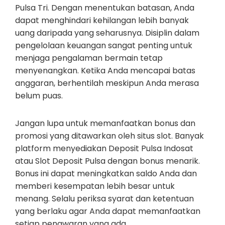
Pulsa Tri. Dengan menentukan batasan, Anda
dapat menghindari kehilangan lebih banyak
uang daripada yang seharusnya. Disiplin dalam
pengelolaan keuangan sangat penting untuk
menjaga pengalaman bermain tetap
menyenangkan. Ketika Anda mencapai batas
anggaran, berhentilah meskipun Anda merasa
belum puas.
Jangan lupa untuk memanfaatkan bonus dan
promosi yang ditawarkan oleh situs slot. Banyak
platform menyediakan Deposit Pulsa Indosat
atau Slot Deposit Pulsa dengan bonus menarik.
Bonus ini dapat meningkatkan saldo Anda dan
memberi kesempatan lebih besar untuk
menang. Selalu periksa syarat dan ketentuan
yang berlaku agar Anda dapat memanfaatkan
setiap penawaran yang ada.