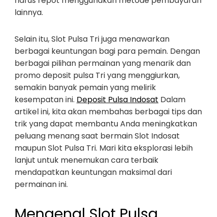
harus repot menggunakan metode pembayaran
lainnya.
Selain itu, Slot Pulsa Tri juga menawarkan
berbagai keuntungan bagi para pemain. Dengan
berbagai pilihan permainan yang menarik dan
promo deposit pulsa Tri yang menggiurkan,
semakin banyak pemain yang melirik
kesempatan ini.
Deposit Pulsa Indosat
Dalam
artikel ini, kita akan membahas berbagai tips dan
trik yang dapat membantu Anda meningkatkan
peluang menang saat bermain Slot Indosat
maupun Slot Pulsa Tri. Mari kita eksplorasi lebih
lanjut untuk menemukan cara terbaik
mendapatkan keuntungan maksimal dari
permainan ini.
Mengenal Slot Pulsa