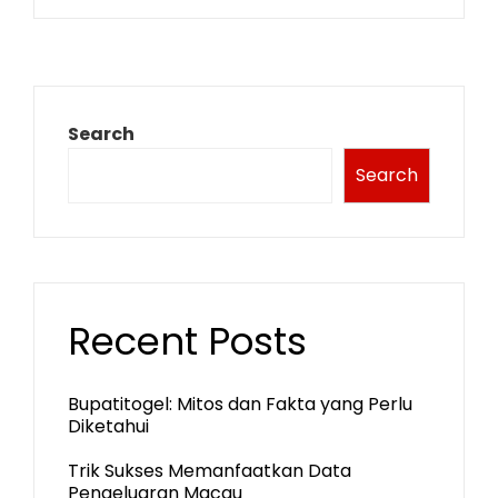
Search
Search
Recent Posts
Bupatitogel: Mitos dan Fakta yang Perlu
Diketahui
Trik Sukses Memanfaatkan Data
Pengeluaran Macau