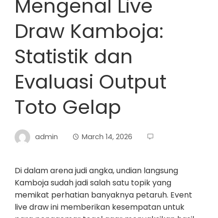
Mengenal Live
Draw Kamboja:
Statistik dan
Evaluasi Output
Toto Gelap
admin
March 14, 2026
Di dalam arena judi angka, undian langsung
Kamboja sudah jadi salah satu topik yang
memikat perhatian banyaknya petaruh. Event
live draw ini memberikan kesempatan untuk