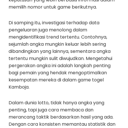
memilih nomor untuk game berikutnya.
Di samping itu, investigasi terhadap data
pengeluaran juga menolong dalam
mengidentifikasi trend tertentu. Contohnya,
sejumlah angka mungkin keluar lebih sering
dibandingkan yang lainnya, sementara angka
tertentu mungkin sulit diwujudkan. Mengetahui
pergerakan angka ini adalah langkah penting
bagi pemain yang hendak mengoptimalkan
kesempatan mereka di dalam game togel
Kamboja.
Dalam dunia lotto, tidak hanya angka yang
penting, tapi juga cara membaca dan
merancang taktik berdasarkan hasil yang ada.
Dengan cara konsisten memantau statistik dan