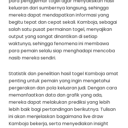
para penggemar togel agar menyaksikan hasil
keluaran dari sumbernya langsung, sehingga
mereka dapat mendapatkan informasi yang
begitu tepat dan cepat sekali. Kamboja, sebagai
salah satu pusat permainan togel, menyajikan
output yang sangat dinantikan di setiap
waktunya, sehingga fenomena ini membawa
para pemain selalu siap menghadapi mencoba
nasib mereka sendiri.
Statistik dan penelitian hasil togel Kamboja amat
penting untuk pemain yang ingin mengetahui
pergerakan dan pola keluaran judi. Dengan cara
memanfaatkan data dan grafik yang ada,
mereka dapat melakukan prediksi yang lebih
lebih baik bagi pertandingan berikutnya. Tulisan
ini akan menjelaskan bagaimana live draw
Kamboja bekerja, serta menyediakan insight