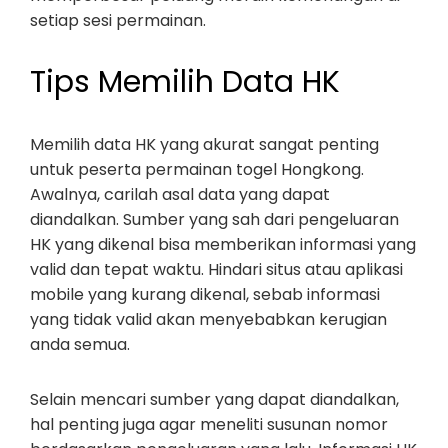
setiap sesi permainan.
Tips Memilih Data HK
Memilih data HK yang akurat sangat penting
untuk peserta permainan togel Hongkong.
Awalnya, carilah asal data yang dapat
diandalkan. Sumber yang sah dari pengeluaran
HK yang dikenal bisa memberikan informasi yang
valid dan tepat waktu. Hindari situs atau aplikasi
mobile yang kurang dikenal, sebab informasi
yang tidak valid akan menyebabkan kerugian
anda semua.
Selain mencari sumber yang dapat diandalkan,
hal penting juga agar meneliti susunan nomor