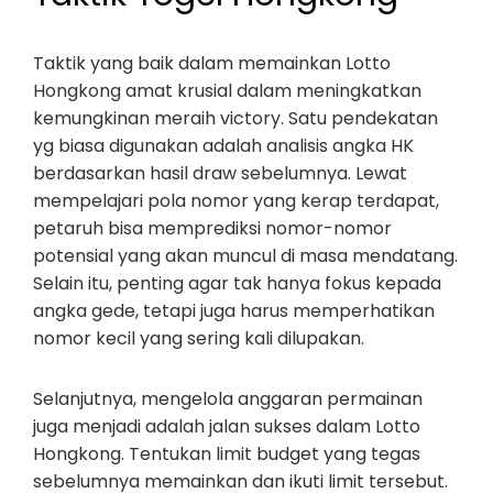
Taktik yang baik dalam memainkan Lotto
Hongkong amat krusial dalam meningkatkan
kemungkinan meraih victory. Satu pendekatan
yg biasa digunakan adalah analisis angka HK
berdasarkan hasil draw sebelumnya. Lewat
mempelajari pola nomor yang kerap terdapat,
petaruh bisa memprediksi nomor-nomor
potensial yang akan muncul di masa mendatang.
Selain itu, penting agar tak hanya fokus kepada
angka gede, tetapi juga harus memperhatikan
nomor kecil yang sering kali dilupakan.
Selanjutnya, mengelola anggaran permainan
juga menjadi adalah jalan sukses dalam Lotto
Hongkong. Tentukan limit budget yang tegas
sebelumnya memainkan dan ikuti limit tersebut.