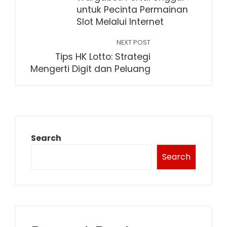
untuk Pecinta Permainan
Slot Melalui Internet
NEXT POST
Tips HK Lotto: Strategi
Mengerti Digit dan Peluang
Search
Search