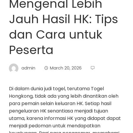
Mengenal Lebih
Jauh Hasil HK: Tips
dan Cara untuk
Peserta
admin
March 20, 2026
Di dalam dunia judi togel, terutama Togel
Hongkong, tidak ada yang lebih dinantikan oleh
para pemain selain keluaran HK. Setiap hasil
pengeluaran HK senantiasa menjadi tujuan
utama, karena informasi HK yang didapat dapat
menjadi pedoman untuk mendapatkan