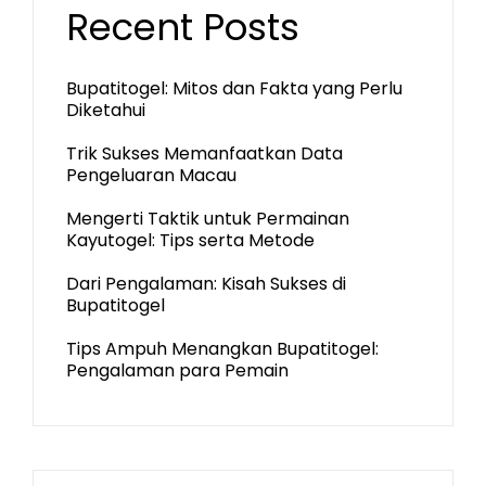
Recent Posts
Bupatitogel: Mitos dan Fakta yang Perlu
Diketahui
Trik Sukses Memanfaatkan Data
Pengeluaran Macau
Mengerti Taktik untuk Permainan
Kayutogel: Tips serta Metode
Dari Pengalaman: Kisah Sukses di
Bupatitogel
Tips Ampuh Menangkan Bupatitogel:
Pengalaman para Pemain