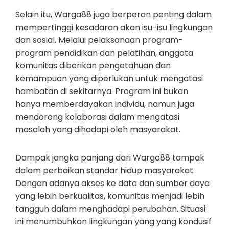
Selain itu, Warga88 juga berperan penting dalam
mempertinggi kesadaran akan isu-isu lingkungan
dan sosial. Melalui pelaksanaan program-
program pendidikan dan pelatihan, anggota
komunitas diberikan pengetahuan dan
kemampuan yang diperlukan untuk mengatasi
hambatan di sekitarnya. Program ini bukan
hanya memberdayakan individu, namun juga
mendorong kolaborasi dalam mengatasi
masalah yang dihadapi oleh masyarakat.
Dampak jangka panjang dari Warga88 tampak
dalam perbaikan standar hidup masyarakat.
Dengan adanya akses ke data dan sumber daya
yang lebih berkualitas, komunitas menjadi lebih
tangguh dalam menghadapi perubahan. Situasi
ini menumbuhkan lingkungan yang yang kondusif