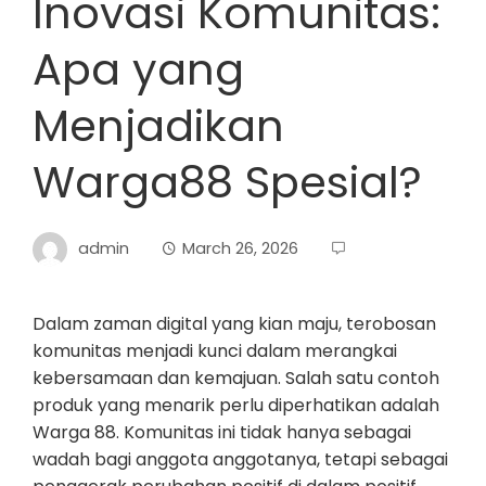
Inovasi Komunitas:
Apa yang
Menjadikan
Warga88 Spesial?
admin
March 26, 2026
Dalam zaman digital yang kian maju, terobosan
komunitas menjadi kunci dalam merangkai
kebersamaan dan kemajuan. Salah satu contoh
produk yang menarik perlu diperhatikan adalah
Warga 88. Komunitas ini tidak hanya sebagai
wadah bagi anggota anggotanya, tetapi sebagai