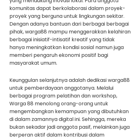
yang mendukung inovasi lokal. Para anggota
komunitas dapat berkolaborasi dalam proyek-
proyek yang berguna untuk lingkungan sekitar.
Dengan adanya bantuan dari berbagai berbagai
pihak, warga88 mampu menggerakkan kelahiran
berbagai inisiatif-intisatif kreatif yang tidak
hanya meningkatkan kondisi sosial namun juga
memberi pengaruh ekonomi positif bagi
masyarakat umum.
Keunggulan selanjutnya adalah dedikasi warga88
untuk pemberdayaan anggotanya. Melalui
berbagai program pelatihan dan workshop,
Warga 88 menolong orang-orang untuk
mengembangkan kemampuan yang dibutuhkan
di dalam zamannya digital ini. Sehingga, mereka
bukan sekadar jadi anggota pasif, melainkan juga
berperan aktif dalam kontribusi dalam