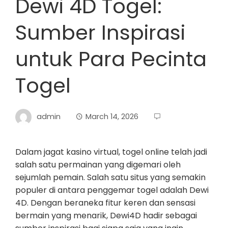
Dewi 4D Togel:
Sumber Inspirasi
untuk Para Pecinta
Togel
admin
March 14, 2026
Dalam jagat kasino virtual, togel online telah jadi
salah satu permainan yang digemari oleh
sejumlah pemain. Salah satu situs yang semakin
populer di antara penggemar togel adalah Dewi
4D. Dengan beraneka fitur keren dan sensasi
bermain yang menarik, Dewi4D hadir sebagai