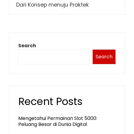
Dari Konsep menuju Praktek
Search
Search
Recent Posts
Mengetahui Permainan Slot 5000:
Peluang Besar di Dunia Digital