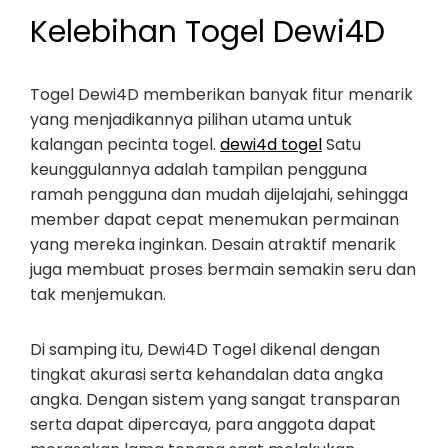
Kelebihan Togel Dewi4D
Togel Dewi4D memberikan banyak fitur menarik
yang menjadikannya pilihan utama untuk
kalangan pecinta togel.
dewi4d togel
Satu
keunggulannya adalah tampilan pengguna
ramah pengguna dan mudah dijelajahi, sehingga
member dapat cepat menemukan permainan
yang mereka inginkan. Desain atraktif menarik
juga membuat proses bermain semakin seru dan
tak menjemukan.
Di samping itu, Dewi4D Togel dikenal dengan
tingkat akurasi serta kehandalan data angka
angka. Dengan sistem yang sangat transparan
serta dapat dipercaya, para anggota dapat