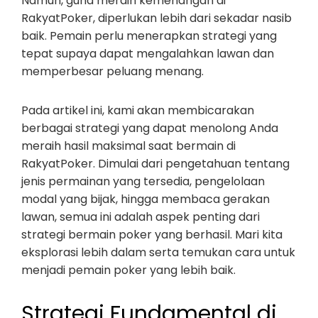
Namun, guna meraih kemenangan di
RakyatPoker, diperlukan lebih dari sekadar nasib
baik. Pemain perlu menerapkan strategi yang
tepat supaya dapat mengalahkan lawan dan
memperbesar peluang menang.
Pada artikel ini, kami akan membicarakan
berbagai strategi yang dapat menolong Anda
meraih hasil maksimal saat bermain di
RakyatPoker. Dimulai dari pengetahuan tentang
jenis permainan yang tersedia, pengelolaan
modal yang bijak, hingga membaca gerakan
lawan, semua ini adalah aspek penting dari
strategi bermain poker yang berhasil. Mari kita
eksplorasi lebih dalam serta temukan cara untuk
menjadi pemain poker yang lebih baik.
Strategi Fundamental di