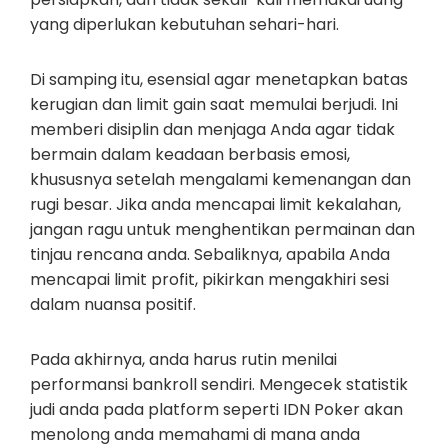
yang diperlukan kebutuhan sehari-hari.
Di samping itu, esensial agar menetapkan batas
kerugian dan limit gain saat memulai berjudi. Ini
memberi disiplin dan menjaga Anda agar tidak
bermain dalam keadaan berbasis emosi,
khususnya setelah mengalami kemenangan dan
rugi besar. Jika anda mencapai limit kekalahan,
jangan ragu untuk menghentikan permainan dan
tinjau rencana anda. Sebaliknya, apabila Anda
mencapai limit profit, pikirkan mengakhiri sesi
dalam nuansa positif.
Pada akhirnya, anda harus rutin menilai
performansi bankroll sendiri. Mengecek statistik
judi anda pada platform seperti IDN Poker akan
menolong anda memahami di mana anda