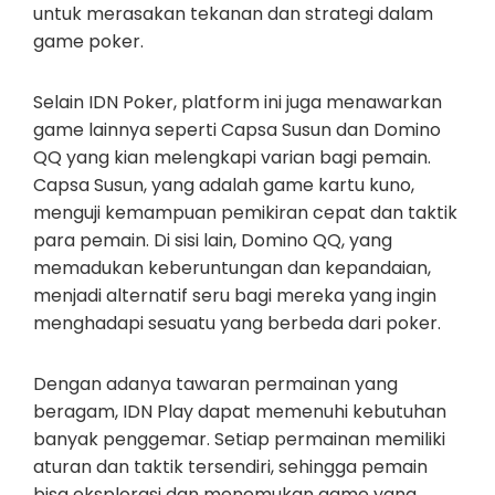
untuk merasakan tekanan dan strategi dalam
game poker.
Selain IDN Poker, platform ini juga menawarkan
game lainnya seperti Capsa Susun dan Domino
QQ yang kian melengkapi varian bagi pemain.
Capsa Susun, yang adalah game kartu kuno,
menguji kemampuan pemikiran cepat dan taktik
para pemain. Di sisi lain, Domino QQ, yang
memadukan keberuntungan dan kepandaian,
menjadi alternatif seru bagi mereka yang ingin
menghadapi sesuatu yang berbeda dari poker.
Dengan adanya tawaran permainan yang
beragam, IDN Play dapat memenuhi kebutuhan
banyak penggemar. Setiap permainan memiliki
aturan dan taktik tersendiri, sehingga pemain
bisa eksplorasi dan menemukan game yang