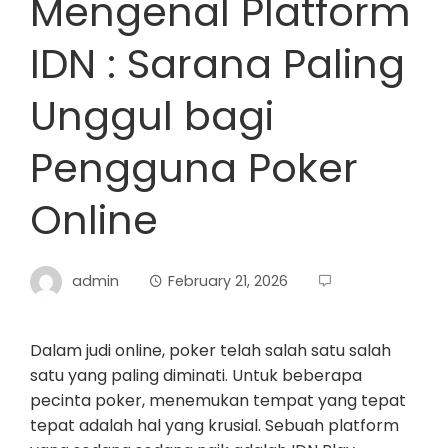
Mengenal Platform
IDN : Sarana Paling
Unggul bagi
Pengguna Poker
Online
admin
February 21, 2026
Dalam judi online, poker telah salah satu salah
satu yang paling diminati. Untuk beberapa
pecinta poker, menemukan tempat yang tepat
tepat adalah hal yang krusial. Sebuah platform