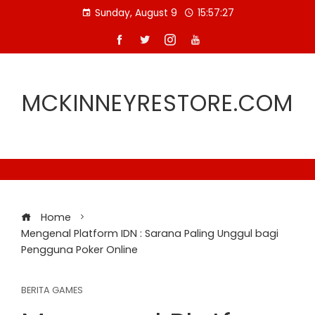
Skip
Sunday, August 9
15:57:28
to
content
MCKINNEYRESTORE.COM
Home
Mengenal Platform IDN : Sarana Paling Unggul bagi
Pengguna Poker Online
BERITA GAMES