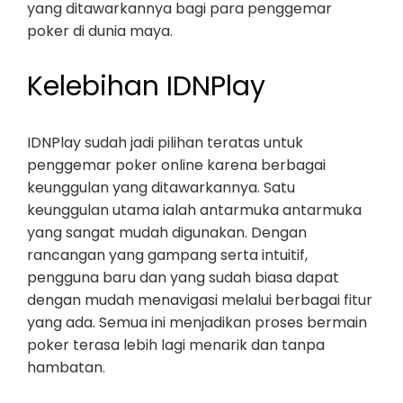
yang ditawarkannya bagi para penggemar
poker di dunia maya.
Kelebihan IDNPlay
IDNPlay sudah jadi pilihan teratas untuk
penggemar poker online karena berbagai
keunggulan yang ditawarkannya. Satu
keunggulan utama ialah antarmuka antarmuka
yang sangat mudah digunakan. Dengan
rancangan yang gampang serta intuitif,
pengguna baru dan yang sudah biasa dapat
dengan mudah menavigasi melalui berbagai fitur
yang ada. Semua ini menjadikan proses bermain
poker terasa lebih lagi menarik dan tanpa
hambatan.