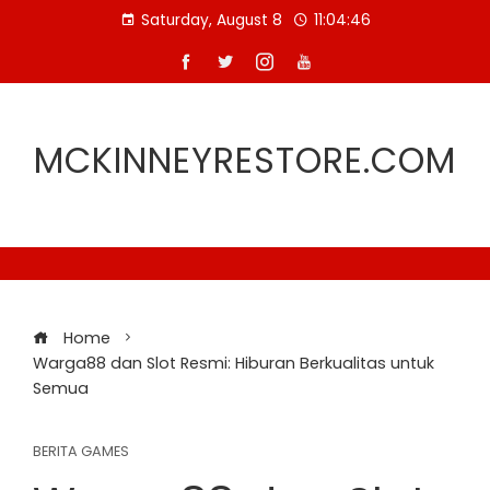
Skip
Saturday, August 8
11:04:47
to
content
MCKINNEYRESTORE.COM
Home
Warga88 dan Slot Resmi: Hiburan Berkualitas untuk
Semua
BERITA GAMES