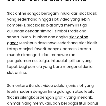
Slot online sangat beragam, mulai dari slot klasik
yang sederhana hingga slot video yang lebih
kompleks. Slot klasik biasanya memiliki tiga
gulungan dengan simbol-simbol tradisional
seperti buah-buahan dan angka.
slot online
gacor
Meskipun desainnya sederhana, slot klasik
tetap menjadi favorit banyak pemain karena
mudah dimengerti dan menawarkan
pengalaman nostalgia. Ini adalah pilihan yang
tepat bagi pemula yang baru mengenal dunia
slot online.
Sementara itu, slot video adalah jenis slot yang
lebih modern dengan lima gulungan atau lebih.
Slot ini dilengkapi dengan grafik yang menarik,
animasi yang memukau, dan berbagai fitur bonus