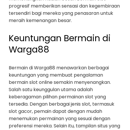
progresif memberikan sensasi dan kegembiraan
tersendiri bagi mereka yang penasaran untuk
meraih kemenangan besar.
Keuntungan Bermain di
Warga88
Bermain di Warga88 menawarkan berbagai
keuntungan yang membuat pengalaman
bermain slot online semakin menyenangkan.
Salah satu keunggulan utama adalah
keberagaman pilihan permainan slot yang
tersedia. Dengan berbagai jenis slot, termasuk
slot gacor, pemain dapat dengan mudah
menemukan permainan yang sesuai dengan
preferensi mereka. Selain itu, tampilan situs yang