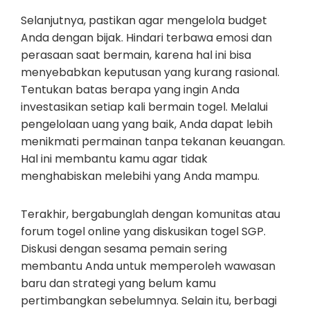
Selanjutnya, pastikan agar mengelola budget
Anda dengan bijak. Hindari terbawa emosi dan
perasaan saat bermain, karena hal ini bisa
menyebabkan keputusan yang kurang rasional.
Tentukan batas berapa yang ingin Anda
investasikan setiap kali bermain togel. Melalui
pengelolaan uang yang baik, Anda dapat lebih
menikmati permainan tanpa tekanan keuangan.
Hal ini membantu kamu agar tidak
menghabiskan melebihi yang Anda mampu.
Terakhir, bergabunglah dengan komunitas atau
forum togel online yang diskusikan togel SGP.
Diskusi dengan sesama pemain sering
membantu Anda untuk memperoleh wawasan
baru dan strategi yang belum kamu
pertimbangkan sebelumnya. Selain itu, berbagi