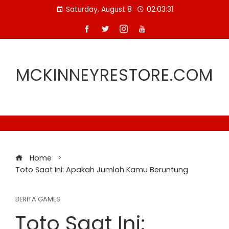
Skip
Saturday, August 8
02:03:31
to
content
MCKINNEYRESTORE.COM
Home
Toto Saat Ini: Apakah Jumlah Kamu Beruntung
BERITA GAMES
Toto Saat Ini: