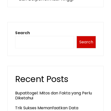
Search
Search
Recent Posts
Bupatitogel: Mitos dan Fakta yang Perlu
Diketahui
Trik Sukses Memanfaatkan Data