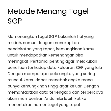
Metode Menang Togel
SGP
Memenangkan togel SGP bukanlah hal yang
mudah, namun dengan menerapkan
pendekatan yang tepat, kemungkinan kamu
untuk mendapatkan kemenangan bisa
meningkat. Pertama, penting agar melakukan
penelitian terhadap data keluaran SGP yang lalu.
Dengan mempelajari pola angka yang sering
muncul, kamu dapat menebak angka mana
punya kemungkinan tinggi agar keluar. Dengan
memanfaatkan data terlengkap dan terpercaya
akan memberikan Anda nilai lebih ketika
menentukan nomor togel yang tepat.