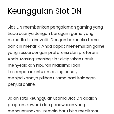
Keunggulan SlotIDN
SlotIDN memberikan pengalaman gaming yang
tiada duanya dengan beragam game yang
menarik dan inovatif. Dengan beraneka tema
dan ciri menarik, Anda dapat menemukan game
yang sesuai dengan preferensi dan preferensi
Anda. Masing-masing slot diciptakan untuk
menyediakan hiburan maksimal dan
kesempatan untuk menang besar,
menjadikannya pilihan utama bagi kalangan
penjudi online.
Salah satu keunggulan utama SlotIDN adalah
program reward dan penawaran yang
menguntungkan. Pemain baru bisa menikmati