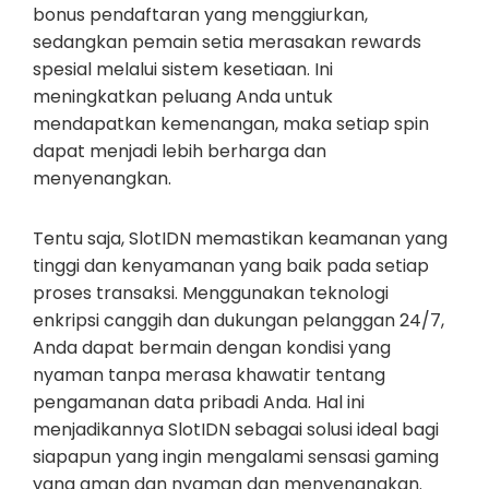
bonus pendaftaran yang menggiurkan,
sedangkan pemain setia merasakan rewards
spesial melalui sistem kesetiaan. Ini
meningkatkan peluang Anda untuk
mendapatkan kemenangan, maka setiap spin
dapat menjadi lebih berharga dan
menyenangkan.
Tentu saja, SlotIDN memastikan keamanan yang
tinggi dan kenyamanan yang baik pada setiap
proses transaksi. Menggunakan teknologi
enkripsi canggih dan dukungan pelanggan 24/7,
Anda dapat bermain dengan kondisi yang
nyaman tanpa merasa khawatir tentang
pengamanan data pribadi Anda. Hal ini
menjadikannya SlotIDN sebagai solusi ideal bagi
siapapun yang ingin mengalami sensasi gaming
yang aman dan nyaman dan menyenangkan.