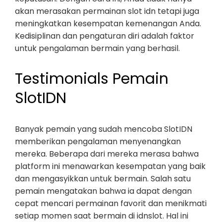
akan merasakan permainan slot idn tetapi juga
meningkatkan kesempatan kemenangan Anda.
Kedisiplinan dan pengaturan diri adalah faktor
untuk pengalaman bermain yang berhasil.
Testimonials Pemain
SlotIDN
Banyak pemain yang sudah mencoba SlotIDN
memberikan pengalaman menyenangkan
mereka. Beberapa dari mereka merasa bahwa
platform ini menawarkan kesempatan yang baik
dan mengasyikkan untuk bermain. Salah satu
pemain mengatakan bahwa ia dapat dengan
cepat mencari permainan favorit dan menikmati
setiap momen saat bermain di idnslot. Hal ini