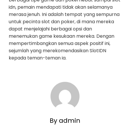
idn, pemain mendapati tidak akan selamanya
merasa jenuh. Ini adalah tempat yang sempurna
untuk pecinta slot dan poker, di mana mereka
dapat menjelajahi berbagai opsi dan
menemukan game kesukaan mereka. Dengan
mempertimbangkan semua aspek positif ini,
sejumlah yang merekomendasikan SlotIDN
kepada teman-teman ia.
By admin