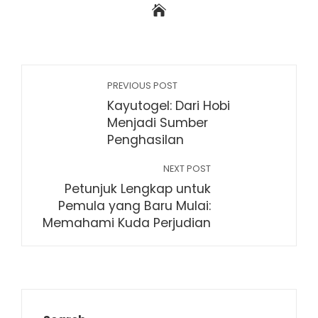
PREVIOUS POST
Kayutogel: Dari Hobi
Menjadi Sumber
Penghasilan
NEXT POST
Petunjuk Lengkap untuk
Pemula yang Baru Mulai:
Memahami Kuda Perjudian