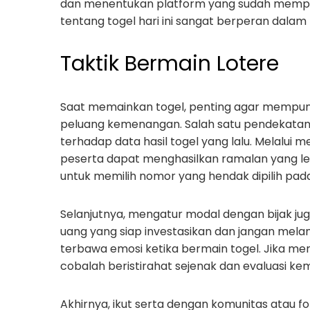
dan menentukan platform yang sudah mempunya
tentang togel hari ini sangat berperan dal
Taktik Bermain Lotere
Saat memainkan togel, penting agar mempun
peluang kemenangan. Salah satu pendekatan 
terhadap data hasil togel yang lalu. Melalu
peserta dapat menghasilkan ramalan yang leb
untuk memilih nomor yang hendak dipilih pada t
Selanjutnya, mengatur modal dengan bijak ju
uang yang siap investasikan dan jangan melampa
terbawa emosi ketika bermain togel. Jika me
cobalah beristirahat sejenak dan evaluasi k
Akhirnya, ikut serta dengan komunitas atau 