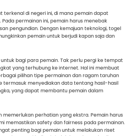
t terkenal di negeri ini, di mana pemain dapat
. Pada permainan ini, pemain harus menebak
san pengundian. Dengan kemajuan teknologi, togel
mungkinkan pemain untuk berjudi kapan saja dan
ntuk bagi para pemain. Tak perlu pergi ke tempat
ngkat yang terhubung ke internet. Hal ini membuat
rbagai pilihan tipe permainan dan ragam taruhan
ne termasuk menyediakan data tentang hasil-hasil
 angka, yang dapat membantu pemain dalam
n memerlukan perhatian yang ekstra. Pemain harus
emi memastikan safety dan fairness pada permainan.
angat penting bagi pemain untuk melakukan riset