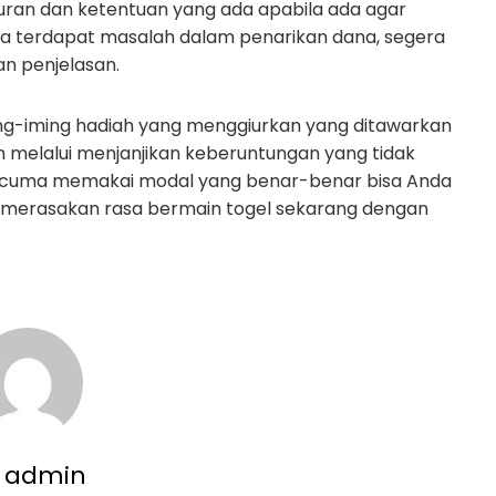
uran dan ketentuan yang ada apabila ada agar
ka terdapat masalah dalam penarikan dana, segera
n penjelasan.
ing-iming hadiah yang menggiurkan yang ditawarkan
kan melalui menjanjikan keberuntungan yang tidak
rta cuma memakai modal yang benar-benar bisa Anda
sa merasakan rasa bermain togel sekarang dengan
 admin