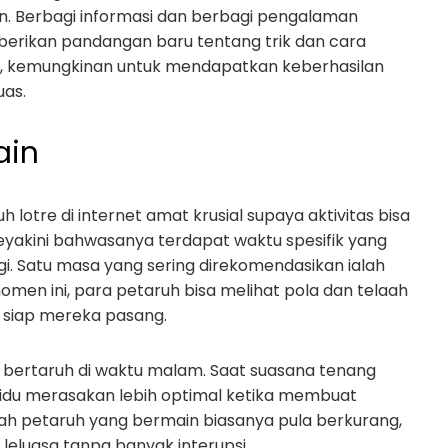
n. Berbagi informasi dan berbagi pengalaman
rikan pandangan baru tentang trik dan cara
i, kemungkinan untuk mendapatkan keberhasilan
uas.
ain
otre di internet amat krusial supaya aktivitas bisa
yakini bahwasanya terdapat waktu spesifik yang
. Satu masa yang sering direkomendasikan ialah
omen ini, para petaruh bisa melihat pola dan telaah
 siap mereka pasang.
uk bertaruh di waktu malam. Saat suasana tenang
vidu merasakan lebih optimal ketika membuat
mlah petaruh yang bermain biasanya pula berkurang,
luasa tanpa banyak interupsi.