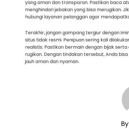
yang aman dan transparan. Pastikan baca at
menghindari jebakan yang bisa merugikan. Ji
hubungi layanan pelanggan agar mendapatka
Terakhir, jangan gampang tergiur dengan im
situs tidak resmi. Penipuan sering kali dilaku
realistis. Pastikan bermain dengan bijak se
rugikan. Dengan tindakan tersebut, Anda bi
jauh aman dan nyaman.
By