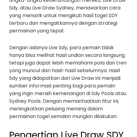
angka-angka keberuntungan mereka. Live Draw
Sdy, atau Live Draw Sydney, menawarkan cara
yang menarik untuk mengikuti hasil togel SDY
terbaru dan mengaitkannya dengan strategi
permainan yang tepat.
Dengan adanya Live Sdy, para pemain tidak
hanya bisa melihat hasil undian secara langsung
tetapi juga dapat lebih memahami pola dan tren
yang muncul dari hasil-hasil sebelumnya. Hasil
Sdy yang didapatkan dari Live Draw ini menjadi
sumber informasi penting bagi para pemain
yang ingin meraih kemenangan di Sdy Pools atau
Sydney Pools. Dengan memanfaatkan fitur ini,
meningkatkan peluang menang dalam
permainan togel semakin mungkin dilakukan.
Pengertian Live Draw SDY