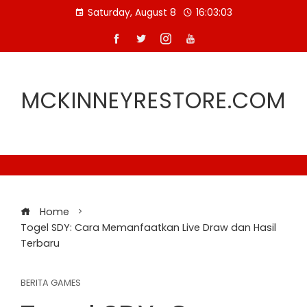
Skip
Saturday, August 8
16:03:03
to
content
MCKINNEYRESTORE.COM
Home
Togel SDY: Cara Memanfaatkan Live Draw dan Hasil
Terbaru
BERITA GAMES