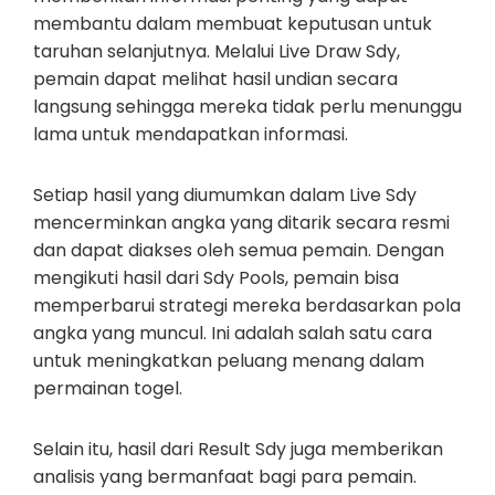
membantu dalam membuat keputusan untuk
taruhan selanjutnya. Melalui Live Draw Sdy,
pemain dapat melihat hasil undian secara
langsung sehingga mereka tidak perlu menunggu
lama untuk mendapatkan informasi.
Setiap hasil yang diumumkan dalam Live Sdy
mencerminkan angka yang ditarik secara resmi
dan dapat diakses oleh semua pemain. Dengan
mengikuti hasil dari Sdy Pools, pemain bisa
memperbarui strategi mereka berdasarkan pola
angka yang muncul. Ini adalah salah satu cara
untuk meningkatkan peluang menang dalam
permainan togel.
Selain itu, hasil dari Result Sdy juga memberikan
analisis yang bermanfaat bagi para pemain.