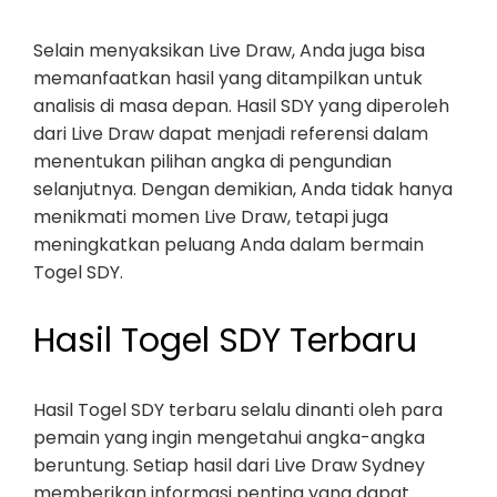
Selain menyaksikan Live Draw, Anda juga bisa
memanfaatkan hasil yang ditampilkan untuk
analisis di masa depan. Hasil SDY yang diperoleh
dari Live Draw dapat menjadi referensi dalam
menentukan pilihan angka di pengundian
selanjutnya. Dengan demikian, Anda tidak hanya
menikmati momen Live Draw, tetapi juga
meningkatkan peluang Anda dalam bermain
Togel SDY.
Hasil Togel SDY Terbaru
Hasil Togel SDY terbaru selalu dinanti oleh para
pemain yang ingin mengetahui angka-angka
beruntung. Setiap hasil dari Live Draw Sydney
memberikan informasi penting yang dapat