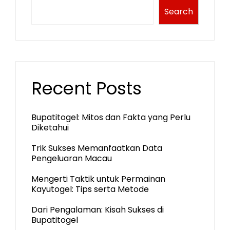
Search
Recent Posts
Bupatitogel: Mitos dan Fakta yang Perlu
Diketahui
Trik Sukses Memanfaatkan Data
Pengeluaran Macau
Mengerti Taktik untuk Permainan
Kayutogel: Tips serta Metode
Dari Pengalaman: Kisah Sukses di
Bupatitogel