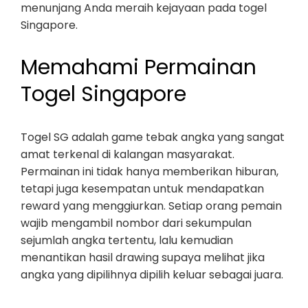
menunjang Anda meraih kejayaan pada togel
Singapore.
Memahami Permainan
Togel Singapore
Togel SG adalah game tebak angka yang sangat
amat terkenal di kalangan masyarakat.
Permainan ini tidak hanya memberikan hiburan,
tetapi juga kesempatan untuk mendapatkan
reward yang menggiurkan. Setiap orang pemain
wajib mengambil nombor dari sekumpulan
sejumlah angka tertentu, lalu kemudian
menantikan hasil drawing supaya melihat jika
angka yang dipilihnya dipilih keluar sebagai juara.