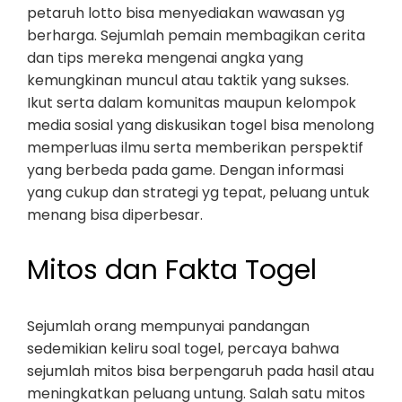
petaruh lotto bisa menyediakan wawasan yg
berharga. Sejumlah pemain membagikan cerita
dan tips mereka mengenai angka yang
kemungkinan muncul atau taktik yang sukses.
Ikut serta dalam komunitas maupun kelompok
media sosial yang diskusikan togel bisa menolong
memperluas ilmu serta memberikan perspektif
yang berbeda pada game. Dengan informasi
yang cukup dan strategi yg tepat, peluang untuk
menang bisa diperbesar.
Mitos dan Fakta Togel
Sejumlah orang mempunyai pandangan
sedemikian keliru soal togel, percaya bahwa
sejumlah mitos bisa berpengaruh pada hasil atau
meningkatkan peluang untung. Salah satu mitos