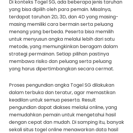
Di konteks Togel SG, ada beberapa jenis taruhan
yang bisa dipilih oleh para pemain. Misalnya,
terdapat taruhan 2D, 3D, dan 4D yang masing-
masing memiliki cara bermain serta peluang
menang yang berbeda. Peserta bisa memilih
untuk menyusun angka melalui lebih dari satu
metode, yang memungkinkan beragam dalam
strategi permainan. Setiap pilihan pastinya
membawa risiko dan peluang serta peluang
yang harus dipertimbangkan secara cermat.
Proses pengundian angka Togel SG dilakukan
dalam terbuka dan teratur, agar memastikan
keadilan untuk semua peserta. Result
pengundian dapat diakses melalui online, yang
memudahkan pemain untuk mengetahui hasil
dengan cepat dan mudah. Di samping itu, banyak
sekali situs togel online menawarkan data hasil