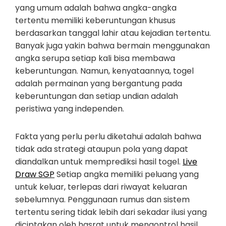
yang umum adalah bahwa angka-angka
tertentu memiliki keberuntungan khusus
berdasarkan tanggal lahir atau kejadian tertentu.
Banyak juga yakin bahwa bermain menggunakan
angka serupa setiap kali bisa membawa
keberuntungan. Namun, kenyataannya, togel
adalah permainan yang bergantung pada
keberuntungan dan setiap undian adalah
peristiwa yang independen.
Fakta yang perlu perlu diketahui adalah bahwa
tidak ada strategi ataupun pola yang dapat
diandalkan untuk memprediksi hasil togel.
Live
Draw SGP
Setiap angka memiliki peluang yang
untuk keluar, terlepas dari riwayat keluaran
sebelumnya. Penggunaan rumus dan sistem
tertentu sering tidak lebih dari sekadar ilusi yang
diciptakan oleh hasrat untuk mengontrol hasil