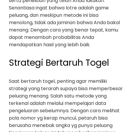
serta penelitian yang telah Anda lakukan.
Senantiasa ingat bahwa lotre adalah game
peluang, dan meskipun metode ini bisa
menolong, tidak ada jaminan bahwa Anda bakal
menang. Dengan cara yang benar tepat, kamu
dapat menambah probabilitas Anda
mendapatkan hasil yang lebih baik.
Strategi Bertaruh Togel
Saat bertaruh togel, penting agar memiliki
strategi yang terarah supaya bisa memperbesar
peluang menang. Salah satu metode yang
terkenal adalah melalui mempelajari data
pengeluaran sebelumnya. Dengan cara melihat
pola nomor yg kerap muncul, petaruh bisa
berusaha menebak angka yg punya peluang