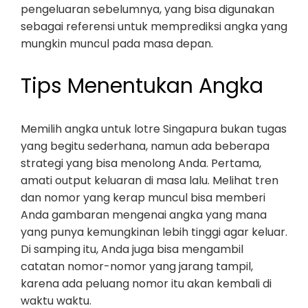
pengeluaran sebelumnya, yang bisa digunakan
sebagai referensi untuk memprediksi angka yang
mungkin muncul pada masa depan.
Tips Menentukan Angka
Memilih angka untuk lotre Singapura bukan tugas
yang begitu sederhana, namun ada beberapa
strategi yang bisa menolong Anda. Pertama,
amati output keluaran di masa lalu. Melihat tren
dan nomor yang kerap muncul bisa memberi
Anda gambaran mengenai angka yang mana
yang punya kemungkinan lebih tinggi agar keluar.
Di samping itu, Anda juga bisa mengambil
catatan nomor-nomor yang jarang tampil,
karena ada peluang nomor itu akan kembali di
waktu waktu.