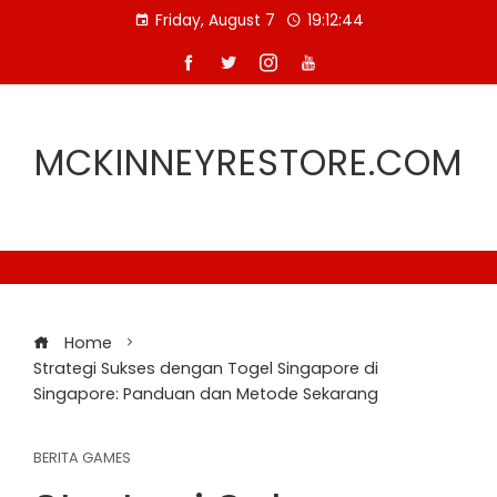
Skip
Friday, August 7
19:12:44
to
content
MCKINNEYRESTORE.COM
Home
Strategi Sukses dengan Togel Singapore di
Singapore: Panduan dan Metode Sekarang
BERITA GAMES