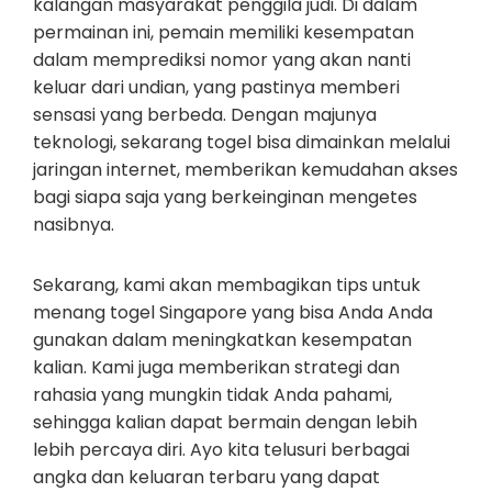
kalangan masyarakat penggila judi. Di dalam
permainan ini, pemain memiliki kesempatan
dalam memprediksi nomor yang akan nanti
keluar dari undian, yang pastinya memberi
sensasi yang berbeda. Dengan majunya
teknologi, sekarang togel bisa dimainkan melalui
jaringan internet, memberikan kemudahan akses
bagi siapa saja yang berkeinginan mengetes
nasibnya.
Sekarang, kami akan membagikan tips untuk
menang togel Singapore yang bisa Anda Anda
gunakan dalam meningkatkan kesempatan
kalian. Kami juga memberikan strategi dan
rahasia yang mungkin tidak Anda pahami,
sehingga kalian dapat bermain dengan lebih
lebih percaya diri. Ayo kita telusuri berbagai
angka dan keluaran terbaru yang dapat