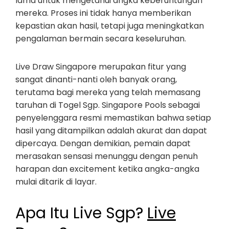
lama untuk mengetahui angka keberuntungan
mereka. Proses ini tidak hanya memberikan
kepastian akan hasil, tetapi juga meningkatkan
pengalaman bermain secara keseluruhan.
Live Draw Singapore merupakan fitur yang
sangat dinanti-nanti oleh banyak orang,
terutama bagi mereka yang telah memasang
taruhan di Togel Sgp. Singapore Pools sebagai
penyelenggara resmi memastikan bahwa setiap
hasil yang ditampilkan adalah akurat dan dapat
dipercaya. Dengan demikian, pemain dapat
merasakan sensasi menunggu dengan penuh
harapan dan excitement ketika angka-angka
mulai ditarik di layar.
Apa Itu Live Sgp?
Live