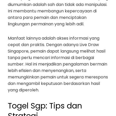
diumumkan adalah sah dan tidak ada manipulasi.
Ini membantu membangun kepercayaan di
antara para pemain dan menciptakan
lingkungan permainan yang lebih adil.
Manfaat lainnya adalah akses informasi yang
cepat dan praktis. Dengan adanya Live Draw
Singapore, pemain dapat langsung melihat hasil
tanpa perlu mencari informasi di berbagai
sumber. Hal ini menjadikan pengalaman bermain
lebih efisien dan menyenangkan, serta
memungkinkan pemain untuk segera merespons
dan mengambil keputusan berdasarkan hasil
yang diperoleh.
Togel Sgp: Tips dan