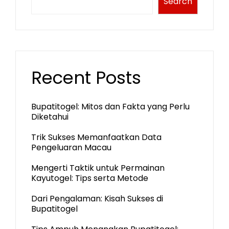
Search
Recent Posts
Bupatitogel: Mitos dan Fakta yang Perlu
Diketahui
Trik Sukses Memanfaatkan Data
Pengeluaran Macau
Mengerti Taktik untuk Permainan
Kayutogel: Tips serta Metode
Dari Pengalaman: Kisah Sukses di
Bupatitogel