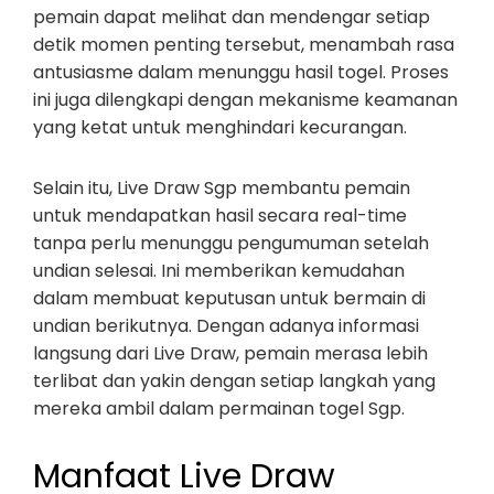
pemain dapat melihat dan mendengar setiap
detik momen penting tersebut, menambah rasa
antusiasme dalam menunggu hasil togel. Proses
ini juga dilengkapi dengan mekanisme keamanan
yang ketat untuk menghindari kecurangan.
Selain itu, Live Draw Sgp membantu pemain
untuk mendapatkan hasil secara real-time
tanpa perlu menunggu pengumuman setelah
undian selesai. Ini memberikan kemudahan
dalam membuat keputusan untuk bermain di
undian berikutnya. Dengan adanya informasi
langsung dari Live Draw, pemain merasa lebih
terlibat dan yakin dengan setiap langkah yang
mereka ambil dalam permainan togel Sgp.
Manfaat Live Draw