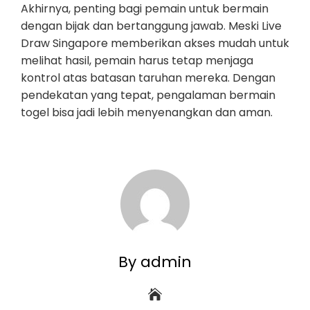
Akhirnya, penting bagi pemain untuk bermain
dengan bijak dan bertanggung jawab. Meski Live
Draw Singapore memberikan akses mudah untuk
melihat hasil, pemain harus tetap menjaga
kontrol atas batasan taruhan mereka. Dengan
pendekatan yang tepat, pengalaman bermain
togel bisa jadi lebih menyenangkan dan aman.
By admin