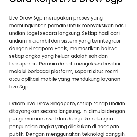
Live Draw Sgp merupakan proses yang
memungkinkan pemain untuk menyaksikan hasil
undian togel secara langsung. Setiap hasil dari
undian ini diambil dari sistem yang terintegrasi
dengan Singapore Pools, memastikan bahwa
setiap angka yang keluar adalah sah dan
transparan. Pemain dapat mengakses hasil ini
melalui berbagai platform, seperti situs resmi
atau aplikasi mobile yang mendukung layanan
Live Sgp.
Dalam Live Draw Singapore, setiap tahap undian
ditayangkan secara langsung. Ini dimulai dengan
pengumuman awal dan dilanjutkan dengan
pengundian angka yang dilakukan di hadapan
publik. Dengan menggunakan teknologi canggih,