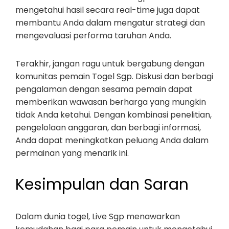
mengetahui hasil secara real-time juga dapat
membantu Anda dalam mengatur strategi dan
mengevaluasi performa taruhan Anda.
Terakhir, jangan ragu untuk bergabung dengan
komunitas pemain Togel Sgp. Diskusi dan berbagi
pengalaman dengan sesama pemain dapat
memberikan wawasan berharga yang mungkin
tidak Anda ketahui. Dengan kombinasi penelitian,
pengelolaan anggaran, dan berbagi informasi,
Anda dapat meningkatkan peluang Anda dalam
permainan yang menarik ini.
Kesimpulan dan Saran
Dalam dunia togel, Live Sgp menawarkan