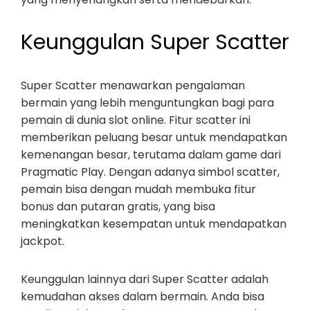
Keunggulan Super Scatter
Super Scatter menawarkan pengalaman
bermain yang lebih menguntungkan bagi para
pemain di dunia slot online. Fitur scatter ini
memberikan peluang besar untuk mendapatkan
kemenangan besar, terutama dalam game dari
Pragmatic Play. Dengan adanya simbol scatter,
pemain bisa dengan mudah membuka fitur
bonus dan putaran gratis, yang bisa
meningkatkan kesempatan untuk mendapatkan
jackpot.
Keunggulan lainnya dari Super Scatter adalah
kemudahan akses dalam bermain. Anda bisa