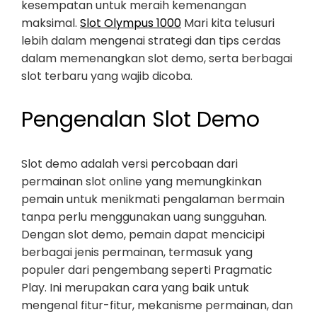
kesempatan untuk meraih kemenangan
maksimal.
Slot Olympus 1000
Mari kita telusuri
lebih dalam mengenai strategi dan tips cerdas
dalam memenangkan slot demo, serta berbagai
slot terbaru yang wajib dicoba.
Pengenalan Slot Demo
Slot demo adalah versi percobaan dari
permainan slot online yang memungkinkan
pemain untuk menikmati pengalaman bermain
tanpa perlu menggunakan uang sungguhan.
Dengan slot demo, pemain dapat mencicipi
berbagai jenis permainan, termasuk yang
populer dari pengembang seperti Pragmatic
Play. Ini merupakan cara yang baik untuk
mengenal fitur-fitur, mekanisme permainan, dan