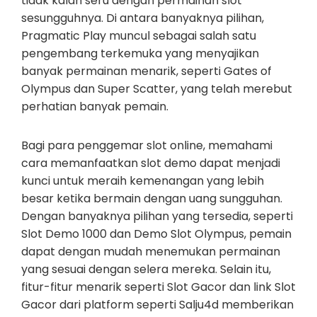
tidak kalah seru dengan permainan slot
sesungguhnya. Di antara banyaknya pilihan,
Pragmatic Play muncul sebagai salah satu
pengembang terkemuka yang menyajikan
banyak permainan menarik, seperti Gates of
Olympus dan Super Scatter, yang telah merebut
perhatian banyak pemain.
Bagi para penggemar slot online, memahami
cara memanfaatkan slot demo dapat menjadi
kunci untuk meraih kemenangan yang lebih
besar ketika bermain dengan uang sungguhan.
Dengan banyaknya pilihan yang tersedia, seperti
Slot Demo 1000 dan Demo Slot Olympus, pemain
dapat dengan mudah menemukan permainan
yang sesuai dengan selera mereka. Selain itu,
fitur-fitur menarik seperti Slot Gacor dan link Slot
Gacor dari platform seperti Salju4d memberikan