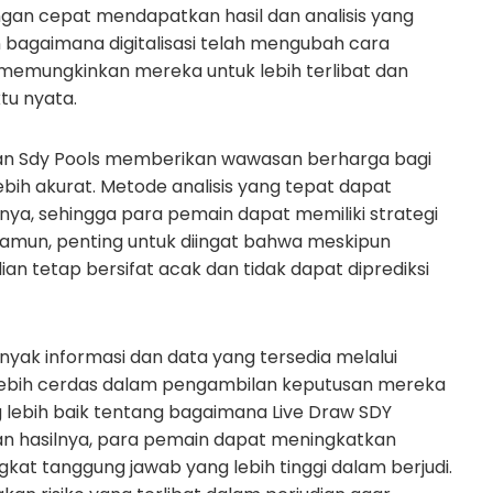
ngan cepat mendapatkan hasil dan analisis yang
bagaimana digitalisasi telah mengubah cara
memungkinkan mereka untuk lebih terlibat dan
tu nyata.
dan Sdy Pools memberikan wawasan berharga bagi
ih akurat. Metode analisis yang tepat dapat
nya, sehingga para pemain dapat memiliki strategi
Namun, penting untuk diingat bahwa meskipun
an tetap bersifat acak dan tidak dapat diprediksi
 banyak informasi dan data yang tersedia melalui
 lebih cerdas dalam pengambilan keputusan mereka
lebih baik tentang bagaimana Live Draw SDY
n hasilnya, para pemain dapat meningkatkan
t tanggung jawab yang lebih tinggi dalam berjudi.