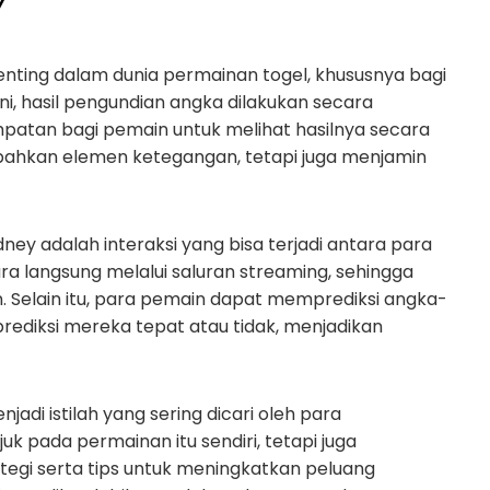
Y
nting dalam dunia permainan togel, khususnya bagi
i, hasil pengundian angka dilakukan secara
atan bagi pemain untuk melihat hasilnya secara
bahkan elemen ketegangan, tetapi juga menjamin
dney adalah interaksi yang bisa terjadi antara para
ra langsung melalui saluran streaming, sehingga
Selain itu, para pemain dapat memprediksi angka-
rediksi mereka tepat atau tidak, menjadikan
jadi istilah yang sering dicari oleh para
uk pada permainan itu sendiri, tetapi juga
tegi serta tips untuk meningkatkan peluang