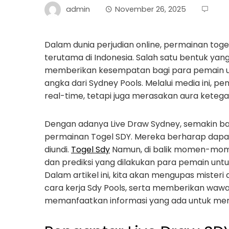
admin
November 26, 2025
Dalam dunia perjudian online, permainan toge
terutama di Indonesia. Salah satu bentuk yan
memberikan kesempatan bagi para pemain u
angka dari Sydney Pools. Melalui media ini, p
real-time, tetapi juga merasakan aura keteg
Dengan adanya Live Draw Sydney, semakin ban
permainan Togel SDY. Mereka berharap dapa
diundi.
Togel Sdy
Namun, di balik momen-momen
dan prediksi yang dilakukan para pemain un
Dalam artikel ini, kita akan mengupas misteri 
cara kerja Sdy Pools, serta memberikan wa
memanfaatkan informasi yang ada untuk memb