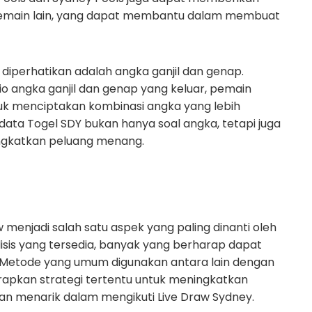
emain lain, yang dapat membantu dalam membuat
ut diperhatikan adalah angka ganjil dan genap.
 angka ganjil dan genap yang keluar, pemain
uk menciptakan kombinasi angka yang lebih
ata Togel SDY bukan hanya soal angka, tetapi juga
ngkatkan peluang menang.
w menjadi salah satu aspek yang paling dinanti oleh
sis yang tersedia, banyak yang berharap dapat
Metode yang umum digunakan antara lain dengan
rapkan strategi tertentu untuk meningkatkan
man menarik dalam mengikuti Live Draw Sydney.