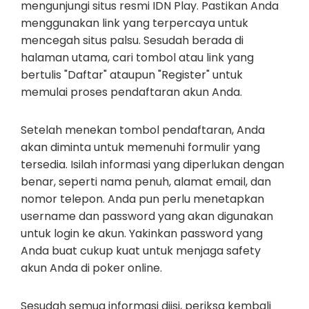
mengunjungi situs resmi IDN Play. Pastikan Anda
menggunakan link yang terpercaya untuk
mencegah situs palsu. Sesudah berada di
halaman utama, cari tombol atau link yang
bertulis "Daftar" ataupun "Register" untuk
memulai proses pendaftaran akun Anda.
Setelah menekan tombol pendaftaran, Anda
akan diminta untuk memenuhi formulir yang
tersedia. Isilah informasi yang diperlukan dengan
benar, seperti nama penuh, alamat email, dan
nomor telepon. Anda pun perlu menetapkan
username dan password yang akan digunakan
untuk login ke akun. Yakinkan password yang
Anda buat cukup kuat untuk menjaga safety
akun Anda di poker online.
Sesudah semua informasi diisi, periksa kembali