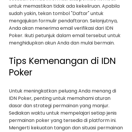
untuk memastikan tidak ada kekeliruan. Apabila
sudah yakin, tekan tombol "Daftar" untuk
mengajukan formulir pendaftaran. Selanjutnya,
Anda akan menerima email verifikasi dari IDN
Poker. Ikuti petunjuk dalam email tersebut untuk
menghidupkan akun Anda dan mulai bermain.
Tips Kemenangan di IDN
Poker
Untuk meningkatkan peluang Anda menang di
IDN Poker, penting untuk memahami aturan
dasar dan strategi permainan yang manjur.
Sediakan waktu untuk mempelajari setiap jenis
permainan poker yang tersedia di platform ini.
Mengerti kekuatan tangan dan situasi permainan