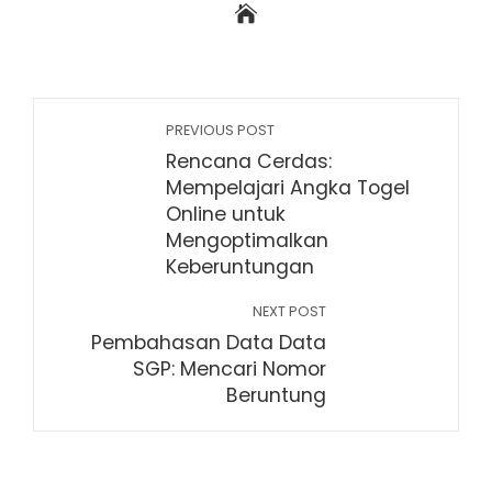
PREVIOUS POST
Rencana Cerdas:
Mempelajari Angka Togel
Online untuk
Mengoptimalkan
Keberuntungan
NEXT POST
Pembahasan Data Data
SGP: Mencari Nomor
Beruntung