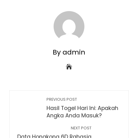
By admin
PREVIOUS POST
Hasil Togel Hari Ini: Apakah
Angka Anda Masuk?
NEXT POST
Data Hongkong 6D Rahasia