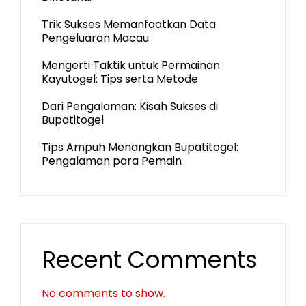
Trik Sukses Memanfaatkan Data
Pengeluaran Macau
Mengerti Taktik untuk Permainan
Kayutogel: Tips serta Metode
Dari Pengalaman: Kisah Sukses di
Bupatitogel
Tips Ampuh Menangkan Bupatitogel:
Pengalaman para Pemain
Recent Comments
No comments to show.