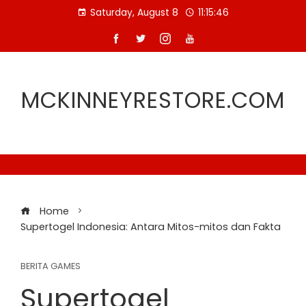
Skip
Saturday, August 8
11:15:47
to
content
MCKINNEYRESTORE.COM
Home
Supertogel Indonesia: Antara Mitos-mitos dan Fakta
BERITA GAMES
Supertogel