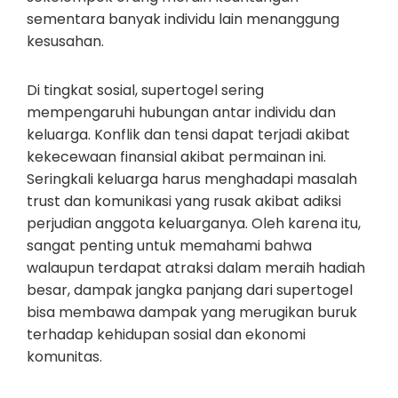
sementara banyak individu lain menanggung
kesusahan.
Di tingkat sosial, supertogel sering
mempengaruhi hubungan antar individu dan
keluarga. Konflik dan tensi dapat terjadi akibat
kekecewaan finansial akibat permainan ini.
Seringkali keluarga harus menghadapi masalah
trust dan komunikasi yang rusak akibat adiksi
perjudian anggota keluarganya. Oleh karena itu,
sangat penting untuk memahami bahwa
walaupun terdapat atraksi dalam meraih hadiah
besar, dampak jangka panjang dari supertogel
bisa membawa dampak yang merugikan buruk
terhadap kehidupan sosial dan ekonomi
komunitas.