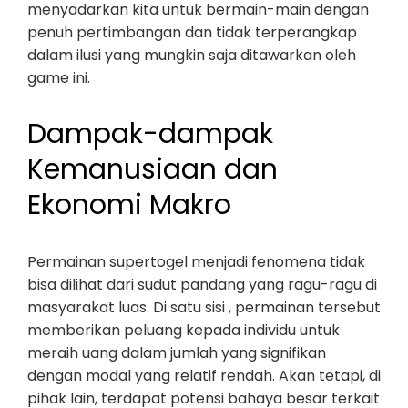
menyadarkan kita untuk bermain-main dengan
penuh pertimbangan dan tidak terperangkap
dalam ilusi yang mungkin saja ditawarkan oleh
game ini.
Dampak-dampak
Kemanusiaan dan
Ekonomi Makro
Permainan supertogel menjadi fenomena tidak
bisa dilihat dari sudut pandang yang ragu-ragu di
masyarakat luas. Di satu sisi , permainan tersebut
memberikan peluang kepada individu untuk
meraih uang dalam jumlah yang signifikan
dengan modal yang relatif rendah. Akan tetapi, di
pihak lain, terdapat potensi bahaya besar terkait