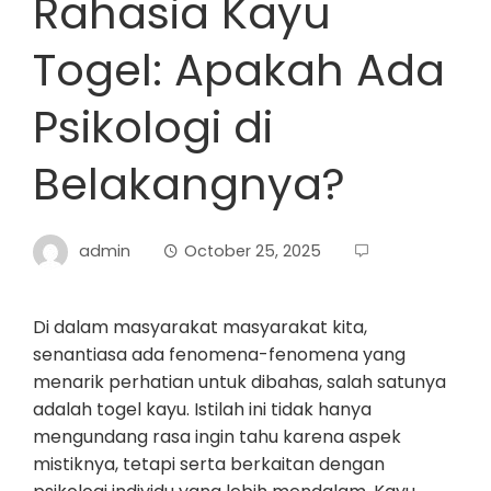
Rahasia Kayu
Togel: Apakah Ada
Psikologi di
Belakangnya?
admin
October 25, 2025
Di dalam masyarakat masyarakat kita,
senantiasa ada fenomena-fenomena yang
menarik perhatian untuk dibahas, salah satunya
adalah togel kayu. Istilah ini tidak hanya
mengundang rasa ingin tahu karena aspek
mistiknya, tetapi serta berkaitan dengan