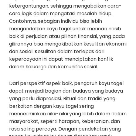
ketergantungan, sehingga mengabaikan cara-
cara logis dalam mengatasi masalah hidup.
Contohnya, sebagian individu bisa lebih
mengandalkan kayu togel untuk mencari nasib
baik di perjudian atau pilihan finansial, yang pada
gilirannya bisa mengakibatkan kesulitan ekonomi
dan sosial. Kesulitan dalam terlepas dari
kepercayaan ini dapat menciptakan konflik
dalam keluarga dan komunitas sosial.
Dari perspektif aspek baik, pengaruh kayu togel
dapat menjadi bagian dari budaya yang budaya
yang perlu diapresiasi. Ritual dan tradisi yang
berkaitan dengan kayu togel sering
mencerminkan nilai-nilai yang lebih dalam dalam
masyarakat, seperti harapan, keberanian, dan
rasa saling percaya. Dengan pendekatan yang