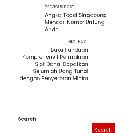
PREVIOUS POST
Angka Togel Singapore:
Mencari Nomor Untung
Anda
NEXT POST
Buku Panduan
Komprehensif Permainan
Slot Dana: Dapatkan
Sejumlah Uang Tunai
dengan Penyetoran Minim
Search
Search