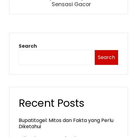
Sensasi Gacor
Search
Search
Recent Posts
Bupatitogel: Mitos dan Fakta yang Perlu
Diketahui