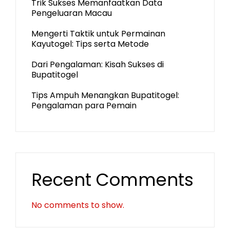
Trik Sukses Memanfaatkan Data
Pengeluaran Macau
Mengerti Taktik untuk Permainan
Kayutogel: Tips serta Metode
Dari Pengalaman: Kisah Sukses di
Bupatitogel
Tips Ampuh Menangkan Bupatitogel:
Pengalaman para Pemain
Recent Comments
No comments to show.