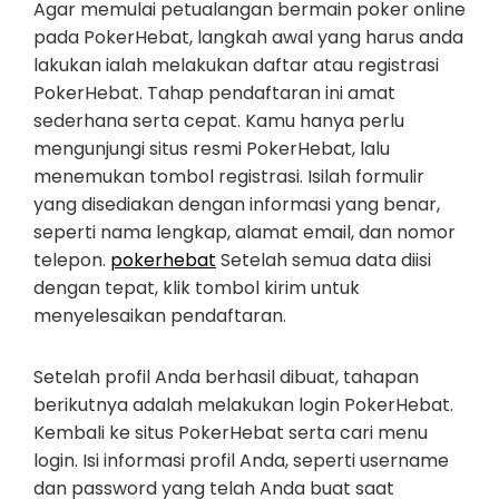
Agar memulai petualangan bermain poker online
pada PokerHebat, langkah awal yang harus anda
lakukan ialah melakukan daftar atau registrasi
PokerHebat. Tahap pendaftaran ini amat
sederhana serta cepat. Kamu hanya perlu
mengunjungi situs resmi PokerHebat, lalu
menemukan tombol registrasi. Isilah formulir
yang disediakan dengan informasi yang benar,
seperti nama lengkap, alamat email, dan nomor
telepon.
pokerhebat
Setelah semua data diisi
dengan tepat, klik tombol kirim untuk
menyelesaikan pendaftaran.
Setelah profil Anda berhasil dibuat, tahapan
berikutnya adalah melakukan login PokerHebat.
Kembali ke situs PokerHebat serta cari menu
login. Isi informasi profil Anda, seperti username
dan password yang telah Anda buat saat