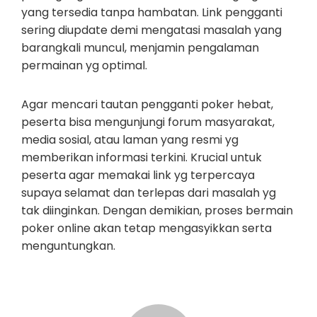
yang tersedia tanpa hambatan. Link pengganti
sering diupdate demi mengatasi masalah yang
barangkali muncul, menjamin pengalaman
permainan yg optimal.
Agar mencari tautan pengganti poker hebat,
peserta bisa mengunjungi forum masyarakat,
media sosial, atau laman yang resmi yg
memberikan informasi terkini. Krucial untuk
peserta agar memakai link yg terpercaya
supaya selamat dan terlepas dari masalah yg
tak diinginkan. Dengan demikian, proses bermain
poker online akan tetap mengasyikkan serta
menguntungkan.