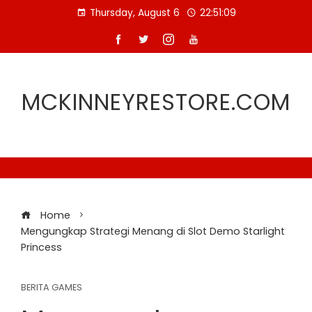
Skip
Thursday, August 6
22:51:09
to
content
MCKINNEYRESTORE.COM
Home
Mengungkap Strategi Menang di Slot Demo Starlight
Princess
BERITA GAMES