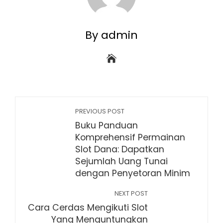
By admin
PREVIOUS POST
Buku Panduan
Komprehensif Permainan
Slot Dana: Dapatkan
Sejumlah Uang Tunai
dengan Penyetoran Minim
NEXT POST
Cara Cerdas Mengikuti Slot
Yang Menguntungkan