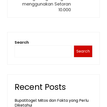
menggunakan Setoran
10.000
Search
Search
Recent Posts
Bupatitogel: Mitos dan Fakta yang Perlu
Diketahui