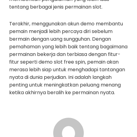
tentang berbagai jenis permainan slot.
Terakhir, menggunakan akun demo membantu
pemain menjadi lebih percaya diri sebelum
bermain dengan uang sungguhan. Dengan
pemahaman yang lebih baik tentang bagaimana
permainan bekerja dan terbiasa dengan fitur-
fitur seperti demo slot free spin, pemain akan
merasa lebih siap untuk menghadapi tantangan
nyata di dunia perjudian. Ini adalah langkah
penting untuk meningkatkan peluang menang
ketika akhirnya beralih ke permainan nyata.